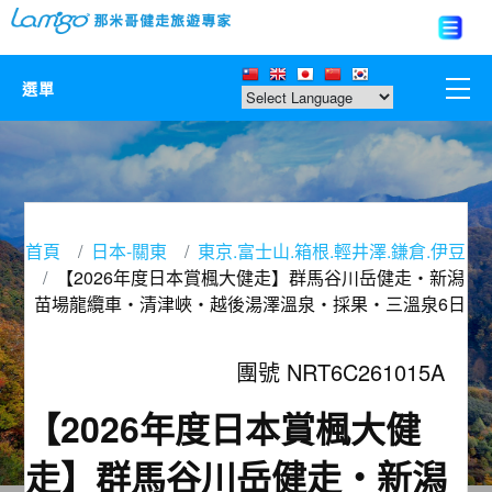
選單
那米哥莊園
中國
首頁
日本-關東
東京.富士山.箱根.輕井澤.鎌倉.伊豆
日本
【2026年度日本賞楓大健走】群馬谷川岳健走‧新潟
苗場龍纜車‧清津峽‧越後湯澤溫泉‧採果‧三溫泉6日
亞洲韓國
團號 NRT6C261015A
歐美紐澳
【2026年度日本賞楓大健
台灣
走】群馬谷川岳健走‧新潟