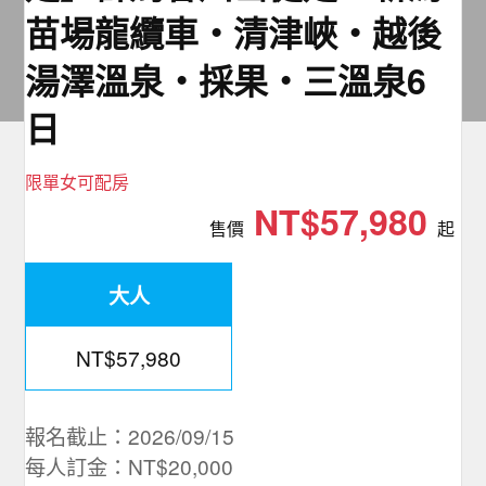
夯講座
苗場龍纜車‧清津峽‧越後
湯澤溫泉‧採果‧三溫泉6
自由行
日
限單女可配房
NT$57,980
售價
起
大人
NT$57,980
報名截止：2026/09/15
每人訂金：NT$20,000