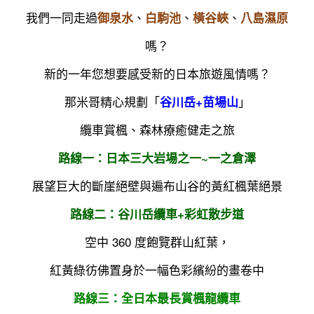
我們一同走過
、
、
、
御泉水
白駒池
橫谷峽
八島濕原
嗎？
新的一年您想要感受新的日本旅遊風情嗎？
那米哥精心規劃「
」
谷川岳+苗場山
纜車賞楓、森林療癒健走之旅
路線一：日本三大岩場之一~一之倉澤
展望巨大的斷崖絕壁與遍布山谷的黃紅楓葉絕景
路線二：谷川岳纜車+彩虹散步道
空中 360 度飽覽群山紅葉，
紅黃綠彷佛置身於一幅色彩繽紛的畫卷中
路線三：全日本最長賞楓龍纜車