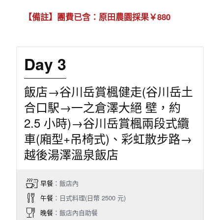
【備註】團費已含：原田農園採果￥880
Day 3
飯店→谷川岳賞楓健走(谷川岳土
合口駅→一之倉澤大絕 壁，約
2.5 小時)→谷川岳賞楓兩段式纜
車(廂型+吊椅式)、彩虹散步路→
越後湯澤溫泉飯店
早餐
：飯店內
午餐
：日式料理(日幣 2500 元)
晚餐
：飯店內自助餐