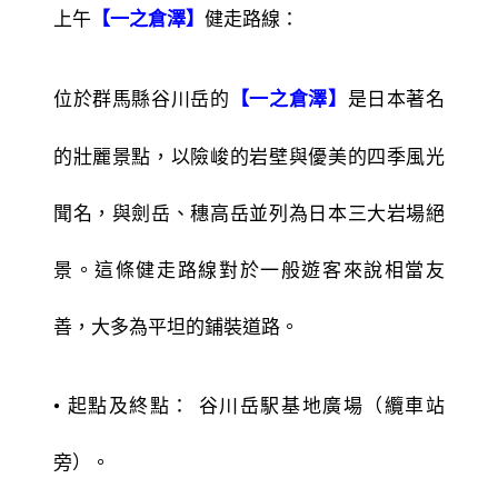
上午
健走路線：
【一之倉澤】
位於群馬縣谷川岳的
是日本著名
【一之倉澤】
的壯麗景點，以險峻的岩壁與優美的四季風光
聞名，與劍岳、穗高岳並列為日本三大岩場絕
景。這條健走路線對於一般遊客來說相當友
善，大多為平坦的鋪裝道路。
• 起點及終點： 谷川岳駅基地廣場（纜車站
旁）。