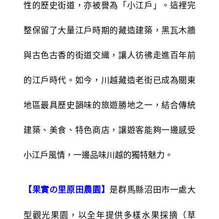
性的歷史街道，亦被譽為「小江戶」。這裡完
整保留了大量江戶時期的藏造建築，黑瓦木牆
與古色古香的街道交織，讓人彷彿走進百年前
的江戶時代。如今，川越藏造老街已成為關東
地區最具歷史韻味的旅遊勝地之一，結合傳統
建築、美食、特色商店，讓遊客能夠一邊感受
小江戶風情，一邊品味川越的獨特魅力。
是群馬縣沼田市一處大
【果實の里原田農園】
型觀光果園，以全年提供多樣水果採摘（草