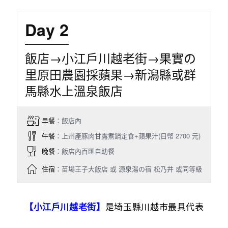
Day 2
飯店→小江戶川越老街→果實の
里原田農園採蘋果→新潟縣或群
馬縣水上溫泉飯店
早餐
：飯店內
午餐
：上州產豚肉甘露煮鍋定食+蘋果汁(日幣 2700 元)
晚餐
：飯店內百匯自助餐
住宿
：苗場王子大飯店 或 源泉湯の宿 松乃井 或同等級
是埼玉縣川越市最具代表
【小江戶川越老街】