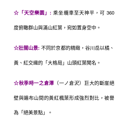
乘坐纜車至天神平，可 360
☆「天空樂園」:
度俯瞰群山與滿山紅葉，宛如置身空中。
不同於京都的精緻，谷川岳以橘、
☆壯闊山景:
黃、紅交織的「大格局」山頭紅葉聞名。
（一ノ倉沢）巨大的斷崖絕
☆秋季時一之倉澤
壁與遍布山間的黃紅楓葉形成強烈對比，被譽
為「絕美景點」。