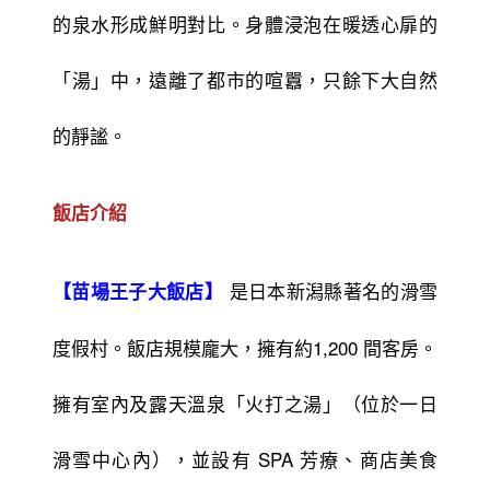
的泉水形成鮮明對比。身體浸泡在暖透心扉的
「湯」中，遠離了都市的喧囂，只餘下大自然
的靜謐。
飯店介紹
是日本新潟縣著名的滑雪
【苗場王子大飯店】
度假村。飯店規模龐大，擁有約1,200 間客房。
擁有室內及露天溫泉「火打之湯」（位於一日
滑雪中心內），並設有 SPA 芳療、商店美食