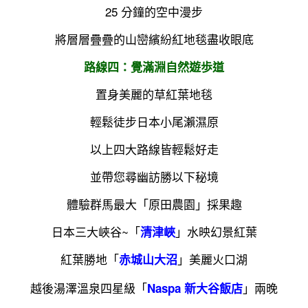
25 分鐘的空中漫步
將層層疊疊的山巒繽紛紅地毯盡收眼底
路線四：覺滿淵自然遊歩道
置身美麗的草紅葉地毯
輕鬆徒步日本小尾瀨濕原
以上四大路線皆輕鬆好走
並帶您尋幽訪勝以下秘境
體驗群馬最大「原田農園」採果趣
日本三大峽谷~「
」水映幻景紅葉
清津峽
勝地「
」美麗火口湖
赤城山大沼
紅葉
越後湯澤溫泉四星級「
」兩晚
Naspa 新大谷飯店