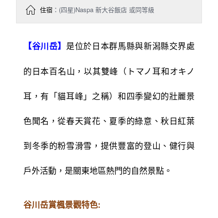
住宿
：(四星)Naspa 新大谷飯店 或同等級
是位於日本群馬縣與新潟縣交界處
【谷川岳】
的日本百名山，以其雙峰（トマノ耳和オキノ
耳，有「貓耳峰」之稱）和四季變幻的壯麗景
色聞名，從春天賞花、夏季的綠意、秋日紅葉
到冬季的粉雪滑雪，提供豐富的登山、健行與
戶外活動，是關東地區熱門的自然景點。
谷川岳賞楓景觀特色: