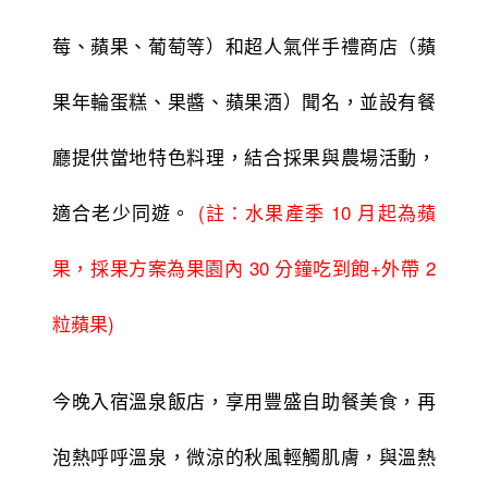
莓、蘋果、葡萄等）和超人氣伴手禮商店（蘋
果年輪蛋糕、果醬、蘋果酒）聞名，並設有餐
廳提供當地特色料理，結合採果與農場活動，
適合老少同遊。
(註：水果產季 10 月起為蘋
果，採果方案為果園內 30 分鐘吃到飽+外
帶 2
粒蘋果)
今晚入宿溫泉飯店，享用豐盛自助餐美食，再
泡熱呼呼溫泉，微涼的秋風輕觸肌膚，與溫熱