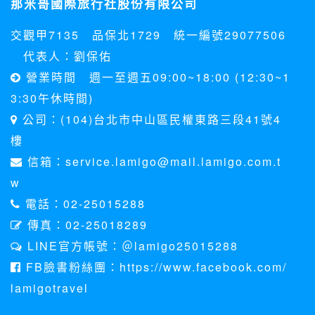
那米哥國際旅行社股份有限公司
料。註冊時，本網站取得您的姓名、電話、住址、身份證字
號、電子郵件、出生日期、性別、行業等相關資料，當您註冊
交觀甲7135 品保北1729 統一編號29077506
成功，並登入使用我們的服務後，本網站即取得您的資料。
其他除了上述，會保留您在上網瀏覽或查詢時，伺服器自行產
代表人：劉保佑
生的相關記錄，包括您使用連線設備的 IP 位址、使用時間、使
營業時間 週一至週五09:00~18:00 (12:30~1
用的瀏覽器、瀏覽及點選資料紀錄等。本網站會對個別連線者
的瀏覽器予以標示，歸納使用者瀏覽器在本網站內部所瀏覽的
3:30午休時間)
網頁，除非您願意告知您的個人資料，否則本網站不會也無法
公司：(104)台北市中山區民權東路三段41號4
將此項記錄和您對應。請您注意，在本網站網刊登廣告之廠
商，或與連結本網站，也可能蒐集您個人的資料。對於您主動
樓
提供的個人資訊，這些廣告廠商、或連結網站有其個別的私權
信箱：service.lamigo@mail.lamigo.com.t
保護政策，其資料處理措施不適用本網站隱私權保護政策，本
公司不負任何連帶責任。
w
本網站將在事前或註冊登錄取得您的同意後，傳送商業性資料
電話：02-25015288
或電子郵件給您。本公司除了在該資料或電子郵件上註明是由
本公司發送，也會在該資料或電子郵件上提供您能隨時停止接
傳真：02-25018289
收這些資料或電子郵件的方法及說明。
LINE官方帳號：＠lamigo25015288
資料使用:
FB臉書粉絲團：https://www.facebook.com/
本公司不會向任何人出售或出借您的個人識別資料。
lamigotravel
在以下情況下， 本公司會向其他人士或公司提供您的個人識別
資料：