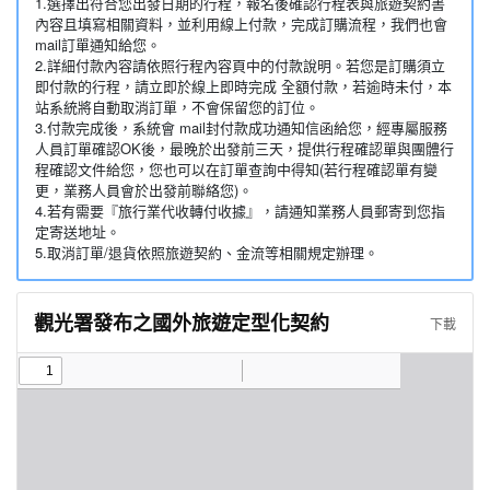
1.選擇出符合您出發日期的行程，報名後確認行程表與旅遊契約書
內容且填寫相關資料，並利用線上付款，完成訂購流程，我們也會
mail訂單通知給您。
2.詳細付款內容請依照行程內容頁中的付款說明。若您是訂購須立
即付款的行程，請立即於線上即時完成 全額付款，若逾時未付，本
站系統將自動取消訂單，不會保留您的訂位。
3.付款完成後，系統會 mail封付款成功通知信函給您，經專屬服務
人員訂單確認OK後，最晚於出發前三天，提供行程確認單與團體行
程確認文件給您，您也可以在訂單查詢中得知(若行程確認單有變
更，業務人員會於出發前聯絡您)。
4.若有需要『旅行業代收轉付收據』，請通知業務人員郵寄到您指
定寄送地址。
5.取消訂單/退貨依照旅遊契約、金流等相關規定辦理。
觀光署發布之國外旅遊定型化契約
下載