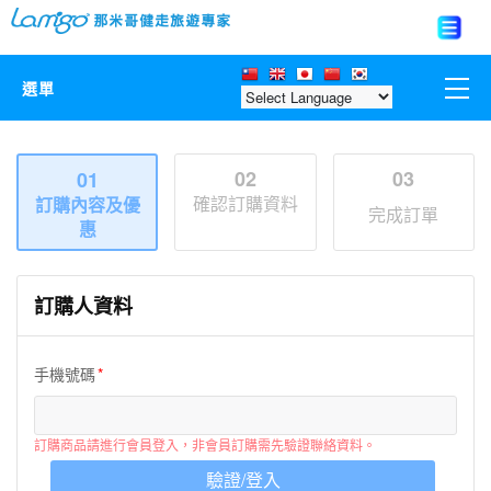
選單
那米哥莊園
02
03
01
確認訂購資料
訂購內容及優
中國
完成訂單
惠
日本
訂購人資料
亞洲韓國
手機號碼
歐美紐澳
台灣
訂購商品請進行會員登入，非會員訂購需先驗證聯絡資料。
驗證/登入