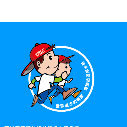
資料的蒐集與使用方式:
為了在本網站提供您最佳的互動性服務，可能會請您提供相關
個人的資料，其範圍如下：
本網站在您使用服務信箱、問卷調查等互動性功能時，會保留
您所提供的姓名、電子郵件地址、聯絡方式及使用時間等。
於一般瀏覽時，伺服器會自行記錄相關行徑，包括您使用連線
設備的 IP 位址、使用時間、使用的瀏覽器、瀏覽及點選資料記
錄等，做為我們增進網站服務的參考依據，此記錄為內部應
用，決不對外公布。
為提供精確的服務，我們會將收集的問卷調查內容進行統計與
分析，分析結果之統計數據或說明文字呈現，除供內部研究
外，我們會視需要公佈統計數據及說明文字，但不涉及特定個
人之資料。
除非取得您的同意或其他法令之特別規定，本網站絕不會將您
的個人資料揭露予第三人或使用於蒐集目的以外之其他用途。
在您於本網站註冊帳號、使用本網站相關產品、服務、活動或
贈獎時，本網站會收集您的個人識別資料，本網站也可以從商
業夥伴處取得個人資料。
當客戶在本網站註冊時，我們會取得您的姓名、電話、住址、
身份證字號、電子郵件、出生日期、性別、行業等相關資料，
當您註冊成功，並登入使用我們的服務後，我們即取得您的資