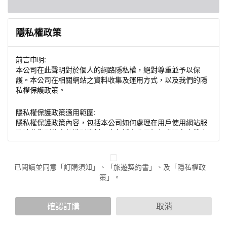
隱私權政策
前言申明:
本公司在此聲明對於個人的網路隱私權，絕對尊重並予以保
護。本公司在相關網站之資料收集及運用方式，以及我們的隱
私權保護政策。
隱私權保護政策適用範圍:
隱私權保護政策內容，包括本公司如何處理在用戶使用網站服
務時收集到的身份識別資料，也包括本公司如何處理在商業合
作與本公司合作時分享的任何身份識別資料。隱私權保護政策
不適用於本公司以外的公司或網站群，與非本站所僱用或管理
人員。例如您透過本公司旗下網站上的廣告廠商連結，這些置
已閱讀並同意「訂購須知」、「旅遊契約書」、及「隱私權政
放連結的廠商也可能蒐集您個人的資料。對於您主動提供的個
策」。
人資訊，這些廣告廠商或連結網站有其個別的隱私權保護政
策，其資料處理措施不適用於本公司隱私權保護政策。
您個人在本網站上的聊天室或討論區中任意公開個人資料的行
確認訂購
取消
為，在非經加密的保護下，亦不適用於本公司隱私權保護政
策。