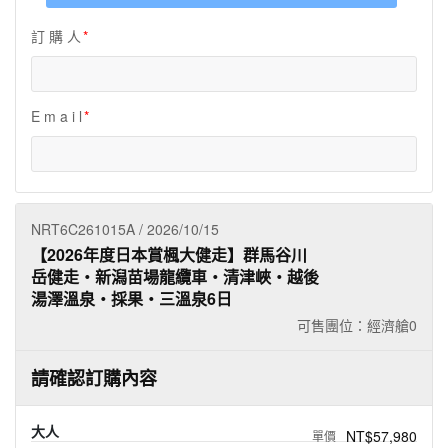
夯講座
訂 購 人
自由行
E m a i l
NRT6C261015A / 2026/10/15
【2026年度日本賞楓大健走】群馬谷川
岳健走‧新潟苗場龍纜車‧清津峽‧越後
湯澤溫泉‧採果‧三溫泉6日
可售團位：經濟艙
0
請確認訂購內容
大人
NT$57,980