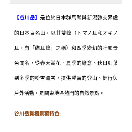
是位於日本群馬縣與新潟縣交界處
【谷川岳】
的日本百名山，以其雙峰（トマノ耳和オキノ
耳，有「貓耳峰」之稱）和四季變幻的壯麗景
色聞名，從春天賞花、夏季的綠意、秋日紅葉
到冬季的粉雪滑雪，提供豐富的登山、健行與
戶外活動，是關東地區熱門的自然景點。
谷川岳賞楓景觀特色: