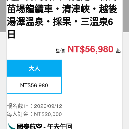
夯講座
苗場龍纜車‧清津峽‧越後
湯澤溫泉‧採果‧三溫泉6
自由行
日
NT$56,980
售價
起
大人
NT$56,980
報名截止：2026/09/12
每人訂金：NT$20,000
國泰航空
午去午回