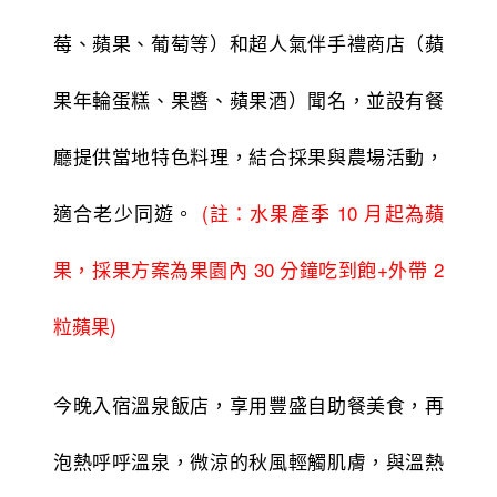
莓、蘋果、葡萄等）和超人氣伴手禮商店（蘋
果年輪蛋糕、果醬、蘋果酒）聞名，並設有餐
廳提供當地特色料理，結合採果與農場活動，
適合老少同遊。
(註：水果產季 10 月起為蘋
果，採果方案為果園內 30 分鐘吃到飽+外
帶 2
粒蘋果)
今晚入宿溫泉飯店，享用豐盛自助餐美食，再
泡熱呼呼溫泉，微涼的秋風輕觸肌膚，與溫熱