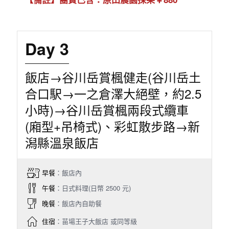
Day 3
飯店→谷川岳賞楓健走(谷川岳土
合口駅→一之倉澤大絕壁，約2.5
小時)→谷川岳賞楓兩段式纜車
(廂型+吊椅式)、彩虹散步路→新
潟縣溫泉飯店
早餐
：飯店內
午餐
：日式料理(日幣 2500 元)
晚餐
：飯店內自助餐
住宿
：苗場王子大飯店 或同等級