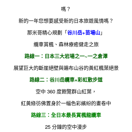
嗎？
新的一年您想要感受新的日本旅遊風情嗎？
那米哥精心規劃「
」
谷川岳+苗場山
纜車賞楓、森林療癒健走之旅
路線一：日本三大岩場之一~一之倉澤
展望巨大的斷崖絕壁與遍布山谷的黃紅楓葉絕景
路線二：谷川岳纜車+彩虹散步道
空中 360 度飽覽群山紅葉，
紅黃綠彷佛置身於一幅色彩繽紛的畫卷中
路線三：全日本最長賞楓龍纜車
25 分鐘的空中漫步