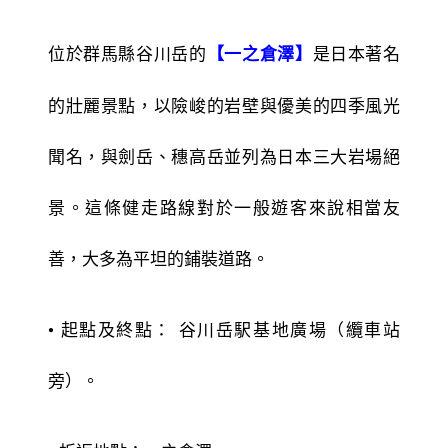
位於群馬縣谷川岳的
是日本著名
【一之倉澤】
的壯麗景點，以險峻的岩壁與優美的四季風光
聞名，與劍岳、穗高岳並列為日本三大岩場絕
景。這條健走路線對於一般遊客來說相當友
善，大多為平坦的鋪裝道路。
• 起點及終點： 谷川岳駅基地廣場（纜車站
旁）。