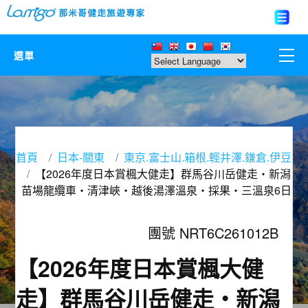
選單
那米哥莊園
中國
首頁
日本-關東
東京.富士山.箱根.輕井澤.鎌倉.伊豆
日本
【2026年度日本賞楓大健走】群馬谷川岳健走‧新潟
苗場龍纜車‧清津峽‧越後湯澤溫泉‧採果‧三溫泉6日
亞洲韓國
團號 NRT6C261012B
歐美紐澳
【2026年度日本賞楓大健
台灣
走】群馬谷川岳健走‧新潟