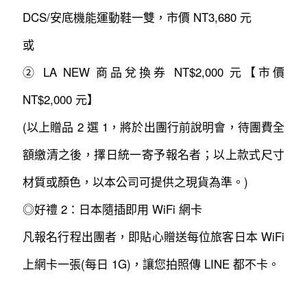
DCS/安底機能運動鞋一雙，市價 NT3,680 元
或
② LA NEW 商品兌換券 NT$2,000 元【市價
NT$2,000 元】
(以上贈品 2 選 1，將於出團行前說明會，待團費全
額繳清之後，擇日統一寄予報名者；以上款式尺寸
材質或顏色，以本公司可提供之現貨為準。)
◎好禮 2：日本隨插即用 WiFi 網卡
凡報名行程出團者，即貼心贈送每位旅客日本 WiFi
上網卡一張(每日 1G)，讓您拍照傳 LINE 都不卡。