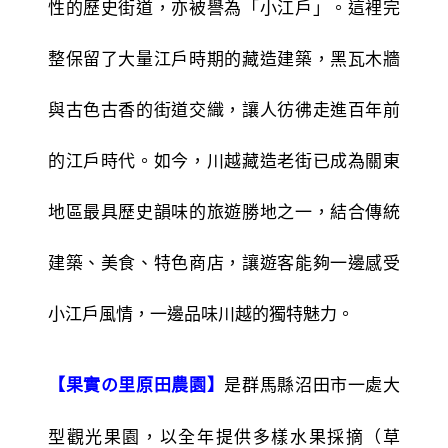
性的歷史街道，亦被譽為「小江戶」。這裡完
整保留了大量江戶時期的藏造建築，黑瓦木牆
與古色古香的街道交織，讓人彷彿走進百年前
的江戶時代。如今，川越藏造老街已成為關東
地區最具歷史韻味的旅遊勝地之一，結合傳統
建築、美食、特色商店，讓遊客能夠一邊感受
小江戶風情，一邊品味川越的獨特魅力。
是群馬縣沼田市一處大
【果實の里原田農園】
型觀光果園，以全年提供多樣水果採摘（草