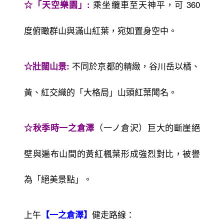
乘坐纜車至天神平，可 360
☆「天空樂園」:
度俯瞰群山與滿山紅葉，宛如置身空中。
不同於京都的精緻，谷川岳以橘、
☆壯闊山景:
黃、紅交織的「大格局」山頭紅葉聞名。
（一ノ倉沢）巨大的斷崖絕
☆秋季時一之倉澤
壁與遍布山間的黃紅楓葉形成強烈對比，被譽
為「絕美景點」。
上午
健走路線：
【一之倉澤】