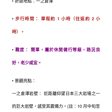
• 折返地點：一之倉澤
•
步行時間： 單程約 1 小時（往返約 2 小
。
時）
•
難度： 簡單，屬於休閒健行等級，路況良
好，老少咸宜。
• 景觀亮點：
一之倉澤岩壁： 近距離仰望日本三大岩場之一
的巨大岩壁，感受其震懾力。(註：10 月中旬至