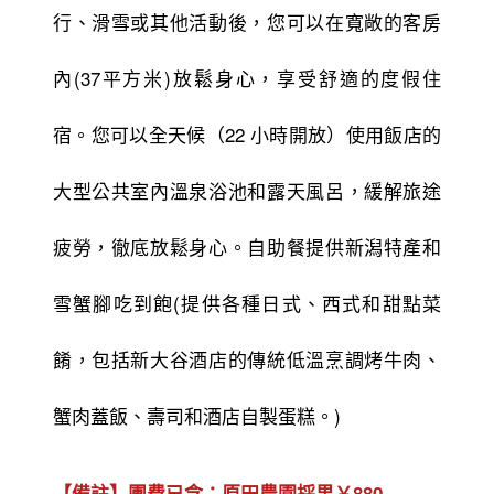
行、滑雪或其他活動後，您可以在寬敞的客房
內(37平方米)放鬆身心，享受舒適的度假住
宿。您可以全天候（22 小時開放）使用飯店的
大型公共室內溫泉浴池和露天風呂，緩解旅途
疲勞，徹底放鬆身心。自助餐提供新潟特產和
雪蟹腳吃到飽(提供各種日式、西式和甜點菜
餚，包括新大谷酒店的傳統低溫烹調烤牛肉、
蟹肉蓋飯、壽司和酒店自製蛋糕。)
【備註】團費已含：原田農園採果￥880