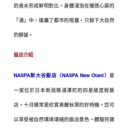
的泉水形成鮮明對比。身體浸泡在暖透心扉的
「湯」中，遠離了都市的喧囂，只餘下大自然
的靜謐。
飯店介紹
是
NASPA新大谷飯店（NASPA New Otani）
一家位於日本新潟縣湯澤町的四星級度假飯
店。十月通常是欣賞美麗秋葉的好時機。您可
以享受被自然環境環繞的飯店景色。體驗完健