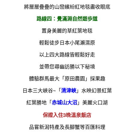
將層層疊疊的山巒繽紛紅地毯盡收眼底
路線四：覺滿淵自然遊歩道
置身美麗的草紅葉地毯
輕鬆徒步日本小尾瀨濕原
以上四大路線皆輕鬆好走
並帶您尋幽訪勝以下秘境
體驗群馬最大「原田農園」採果趣
日本三大峽谷~「
」水映幻景紅葉
清津峽
勝地「
」美麗火口湖
赤城山大沼
紅葉
保證入住3晚溫泉飯店
品嘗新潟特產及長腳蟹等百匯料理