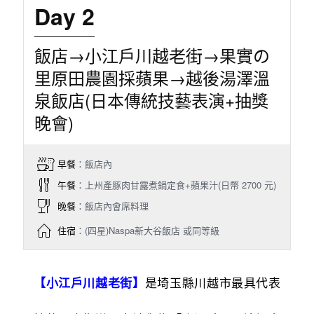
Day 2
飯店→小江戶川越老街→果實の
里原田農園採蘋果→越後湯澤溫
泉飯店(日本傳統技藝表演+抽獎
晚會)
早餐
：飯店內
午餐
：上州產豚肉甘露煮鍋定食+蘋果汁(日幣 2700 元)
晚餐
：飯店內會席料理
住宿
：(四星)Naspa新大谷飯店 或同等級
是埼玉縣川越市最具代表
【小江戶川越老街】