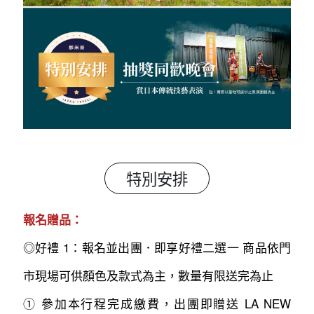
特別安排
報名贈品：
◎好禮 1：報名並出團．即享好禮二選一 商品依門
市現場可供顏色及款式為主，數量有限送完為止
① 參加本行程完成繳費，出團即贈送 LA NEW