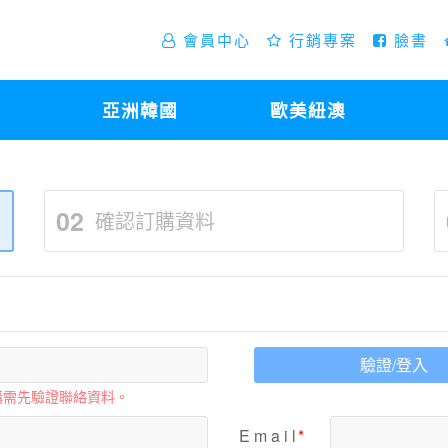
會員中心
行銷專案
臉書
亞洲韓國
歐美紐澳
02
確認訂購資料
驗證/登入
購需先驗證聯絡資料。
E m a i l