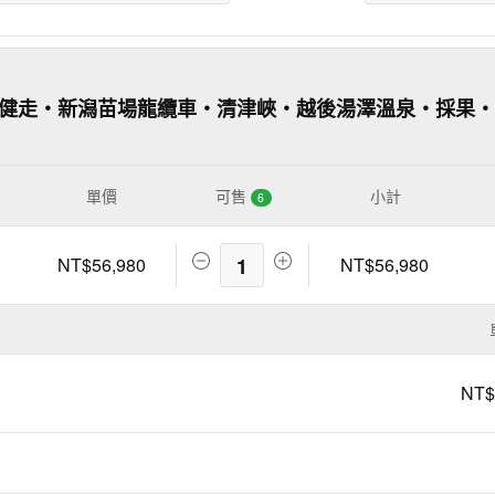
岳健走‧新潟苗場龍纜車‧清津峽‧越後湯澤溫泉‧採果
單價
可售
小計
6
NT$56,980
1
NT$56,980
NT$