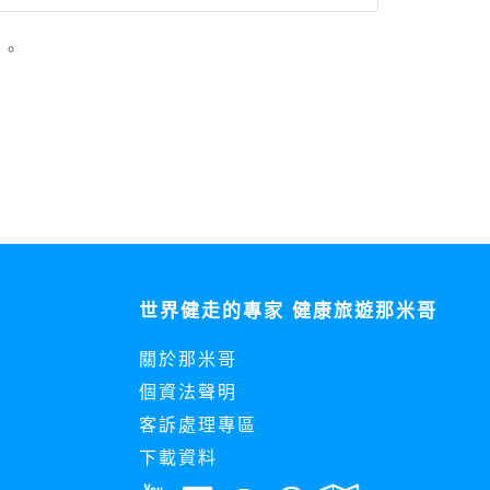
」。
用時間等。
覽及點選資料記錄等，做為我們增進網站服務的
供內部研究外，我們會視需要公佈統計數據及說
之其他用途。
站也可以從商業夥伴處取得個人資料。
等相關資料，當您註冊成功，並登入使用我們的
期、性別、行業等相關資料，當您註冊成功，並
世界健走的專家 健康旅遊那米哥
、使用時間、使用的瀏覽器、瀏覽及點選資料紀
告知您的個人資料，否則本網站不會也無法將此
關於那米哥
您主動提供的個人資訊，這些廣告廠商、或連結
個資法聲明
件上註明是由本公司發送，也會在該資料或電子
客訴處理專區
下載資料