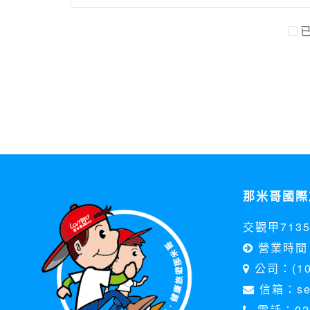
資料的蒐集與使用方式:
為了在本網站提供您最佳的互動性服務，可能
本網站在您使用服務信箱、問卷調查等互動性
於一般瀏覽時，伺服器會自行記錄相關行徑，包
參考依據，此記錄為內部應用，決不對外公布
為提供精確的服務，我們會將收集的問卷調查
明文字，但不涉及特定個人之資料。
除非取得您的同意或其他法令之特別規定，本
在您於本網站註冊帳號、使用本網站相關產品
當客戶在本網站註冊時，我們會取得您的姓名
服務後，我們即取得您的資料。註冊時，本網
登入使用我們的服務後，本網站即取得您的資
那米哥國際
其他除了上述，會保留您在上網瀏覽或查詢時，
錄等。本網站會對個別連線者的瀏覽器予以標
交觀甲713
項記錄和您對應。請您注意，在本網站網刊登
網站有其個別的私權保護政策，其資料處理措
營業時間 
本網站將在事前或註冊登錄取得您的同意後，
公司：(1
郵件上提供您能隨時停止接收這些資料或電子
信箱：serv
資料使用:
電話：02-