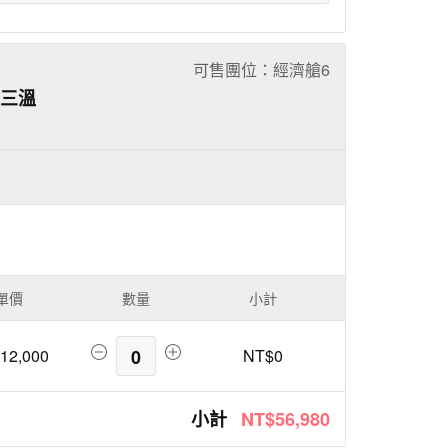
可售團位：經濟艙
6
‧三溫
單價
數量
小計
12,000
0
NT$0
小計
NT$56,980