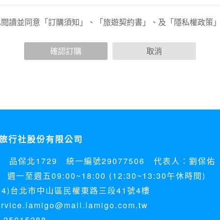
已閱讀並同意「訂購須知」、「旅遊契約書」、及「隱私權政策
會請您提供相關個人的資料，其範圍如下：
功能時，會保留您所提供的姓名、電子郵件地址、聯絡方式及使
括您使用連線設備的 IP 位址、使用時間、使用的瀏覽器、瀏
確認訂購
取消
。
內容進行統計與分析，分析結果之統計數據或說明文字呈現，除
網站絕不會將您的個人資料揭露予第三人或使用於蒐集目的以外
、服務、活動或贈獎時，本網站會收集您的個人識別資料，本網
、電話、住址、身份證字號、電子郵件、出生日期、性別、行業
站取得您的姓名、電話、住址、身份證字號、電子郵件、出生日
料。
旅行社股份有限公司
伺服器自行產生的相關記錄，包括您使用連線設備的 IP 位址
示，歸納使用者瀏覽器在本網站內部所瀏覽的網頁，除非您願意
5 品保北1729 統一編號29077506 代表人：劉保佑
廣告之廠商，或與連結本網站，也可能蒐集您個人的資料。對於
施不適用本網站隱私權保護政策，本公司不負任何連帶責任。
週一至週五09:00~18:00 (12:30~13:30午休時間)
傳送商業性資料或電子郵件給您。本公司除了在該資料或電子郵
04)台北市中山區民權東路三段41號4樓
郵件的方法及說明。
ice.lamigo@mail.lamigo.com.tw
25015288