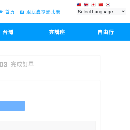
首頁
跟屁蟲攝影比賽
台灣
夯講座
自由行
03
完成訂單