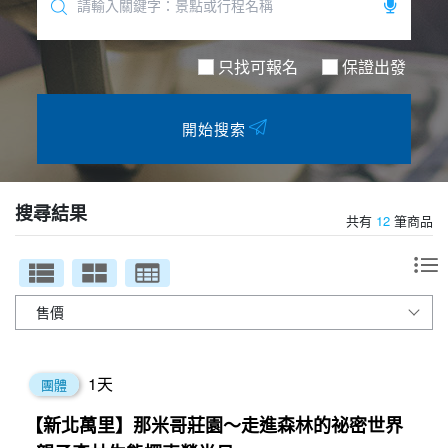
夯講座
自由行
只找可報名
保證出發
開始搜索
搜尋結果
共有
12
筆商品
1
天
團體
【新北萬里】那米哥莊園〜走進森林的祕密世界