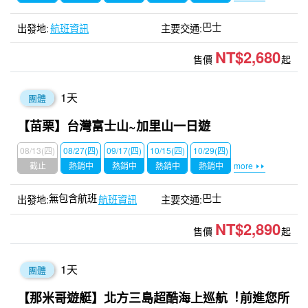
巴士
航班資訊
NT$2,680
售價
起
1
天
團體
【苗栗】台灣富士山~加里山一日遊
08/13(四)
08/27(四)
09/17(四)
10/15(四)
10/29(四)
截止
熱銷中
熱銷中
熱銷中
熱銷中
more
無包含航班
巴士
航班資訊
NT$2,890
售價
起
1
天
團體
【那米哥遊艇】北方三島超酷海上巡航︕前進您所