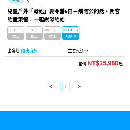
兒童戶外「母語」夏令營5日－講阿公的話・閩客
語童樂營，一起說母語語
08/10(一)
08/10(一)
08/17(一)
08/24(一)
截止
截止
截止
熱銷中
--
航班資訊
NT$25,980
售價
起
1