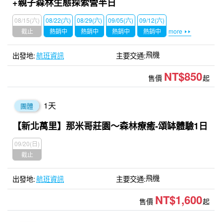
+親子森林生態探索營半日
08/15(六)
08/22(六)
08/29(六)
09/05(六)
09/12(六)
截止
熱銷中
熱銷中
熱銷中
熱銷中
more
飛機
航班資訊
NT$850
售價
起
1
天
團體
【新北萬里】那米哥莊園〜森林療癒-頌缽體驗1日
09/20(日)
截止
飛機
航班資訊
NT$1,600
售價
起