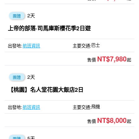
2
天
團體
上帝的部落·司馬庫斯櫻花季2日遊
巴士
航班資訊
NT$7,980
售價
起
2
天
團體
【桃園】名人堂花園大飯店2日
飛機
航班資訊
NT$8,000
售價
起
5
天
團體