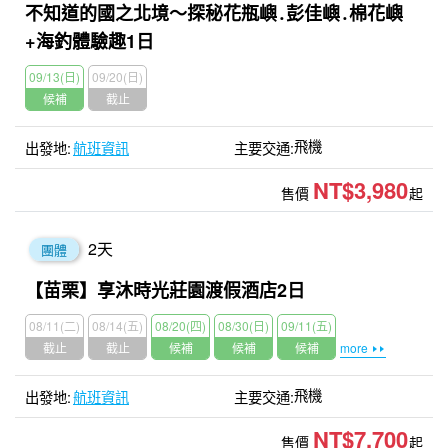
不知道的國之北境〜探秘花瓶嶼․彭佳嶼․棉花嶼
+海釣體驗趣1日
09/13(日)
09/20(日)
候補
截止
飛機
航班資訊
NT$3,980
售價
起
2
天
團體
【苗栗】享沐時光莊園渡假酒店2日
08/11(二)
08/14(五)
08/20(四)
08/30(日)
09/11(五)
截止
截止
候補
候補
候補
more
飛機
航班資訊
NT$7,700
售價
起