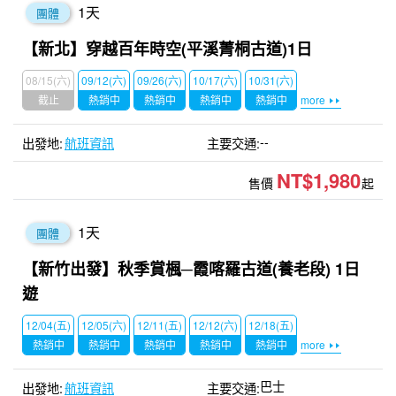
1
天
團體
【新北】穿越百年時空(平溪菁桐古道)1日
08/15(六)
09/12(六)
09/26(六)
10/17(六)
10/31(六)
截止
熱銷中
熱銷中
熱銷中
熱銷中
more
--
航班資訊
NT$1,980
售價
起
1
天
團體
【新竹出發】秋季賞楓─霞喀羅古道(養老段) 1日
遊
12/04(五)
12/05(六)
12/11(五)
12/12(六)
12/18(五)
熱銷中
熱銷中
熱銷中
熱銷中
熱銷中
more
巴士
航班資訊