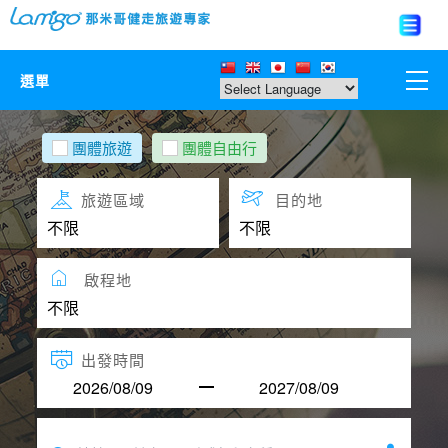
選單
那米哥莊園
團體旅遊
團體自由行
中國
旅遊區域
目的地
日本
啟程地
亞洲韓國
歐美紐澳
出發時間
台灣