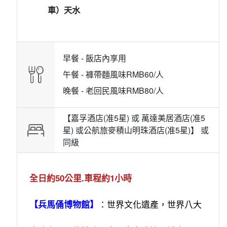
車）天水
早餐 -
飯店內享用
午餐 -
褲帶麵風味RMB60/人
晚餐 -
老回民風味RMB80/人
【嘉孚酒店(准5星) 或 萬達美居酒店(准5
星) 或公航旅麥積山明珠酒店(准5星)】 或
同級
全日約50公里.車程約1小時
：世界文化遺產，世界八大
【兵馬俑博物館】