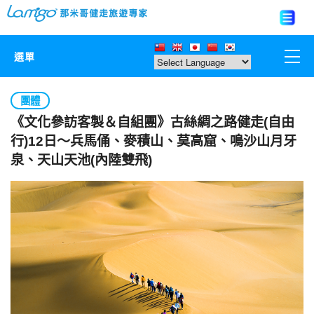
選單
那米哥莊園
團體
《文化參訪客製＆自組團》古絲綢之路健走(自由
中國
行)12日～兵馬俑、麥積山、莫高窟、鳴沙山月牙
泉、天山天池(內陸雙飛)
日本
亞洲韓國
歐美紐澳
台灣