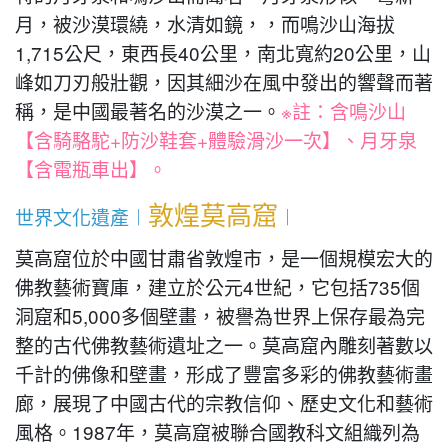
月，被沙漠環繞，水清如鏡，，而鳴沙山海拔
1,715公尺，東西長40公里，南北寬約20公里，山
峰如刀刃般壯觀，因其細沙在風中發出的響聲而著
稱，是中國最著名的沙漠之一。
※註：含鳴沙山
【含騎駱駝+防沙鞋套+體驗滑沙一次】、月牙泉
【含電瓶車出】。
敦煌莫高窟
世界文化遺產︱
︱
莫高窟位於中國甘肅省敦煌市，是一個規模宏大的
佛教藝術寶庫，建立於公元4世紀，它包括735個
洞窟和5,000多個壁畫，被譽為世界上保存最為完
整的古代佛教藝術遺址之一。莫高窟內雕刻著數以
千計的佛像和壁畫，形成了豐富多彩的佛教藝術畫
廊，展現了中國古代的宗教信仰、歷史文化和藝術
風格。1987年，莫高窟被聯合國教科文組織列為