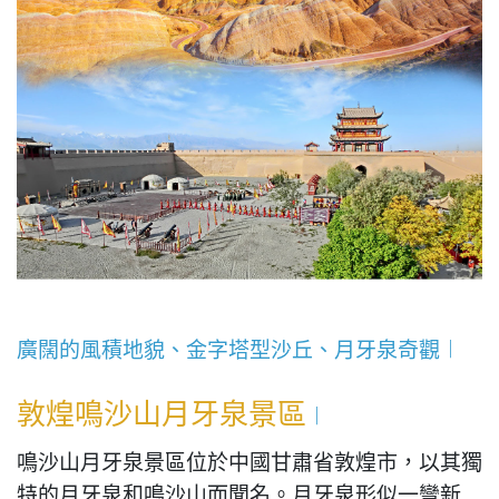
廣闊的風積地貌、金字塔型沙丘、月牙泉奇觀︱
敦煌鳴沙山月牙泉景區
︱
鳴沙山月牙泉景區位於中國甘肅省敦煌市，以其獨
特的月牙泉和鳴沙山而聞名。月牙泉形似一彎新