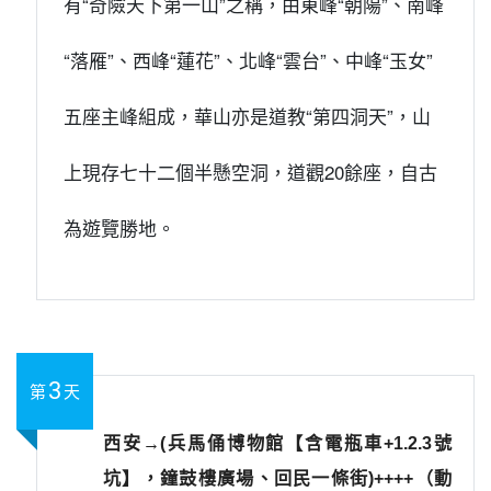
有“奇險天下第一山”之稱，由東峰“朝陽”、南峰
“落雁”、西峰“蓮花”、北峰“雲台”、中峰“玉女”
五座主峰組成，華山亦是道教“第四洞天”，山
上現存七十二個半懸空洞，道觀20餘座，自古
為遊覽勝地。
3
第
天
西安→(兵馬俑博物館【含電瓶車+1.2.3號
坑】，鐘鼓樓廣場、回民一條街)++++（動