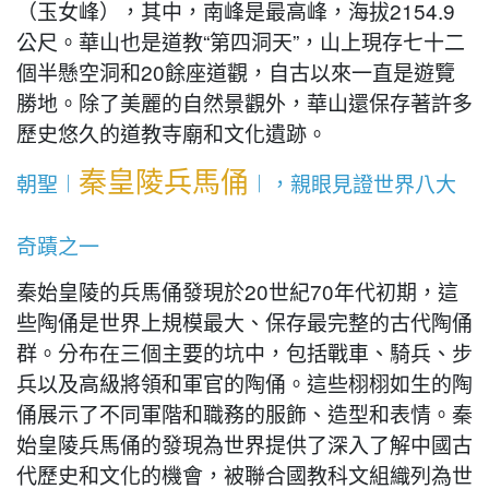
（玉女峰），其中，南峰是最高峰，海拔2154.9
公尺。華山也是道教“第四洞天”，山上現存七十二
個半懸空洞和20餘座道觀，自古以來一直是遊覽
勝地。除了美麗的自然景觀外，華山還保存著許多
歷史悠久的道教寺廟和文化遺跡。
秦皇陵兵馬俑
朝聖︱
︱，親眼見證世界八大
奇蹟之一
秦始皇陵的兵馬俑發現於20世紀70年代初期，這
些陶俑是世界上規模最大、保存最完整的古代陶俑
群。分布在三個主要的坑中，包括戰車、騎兵、步
兵以及高級將領和軍官的陶俑。這些栩栩如生的陶
俑展示了不同軍階和職務的服飾、造型和表情。秦
始皇陵兵馬俑的發現為世界提供了深入了解中國古
代歷史和文化的機會，被聯合國教科文組織列為世