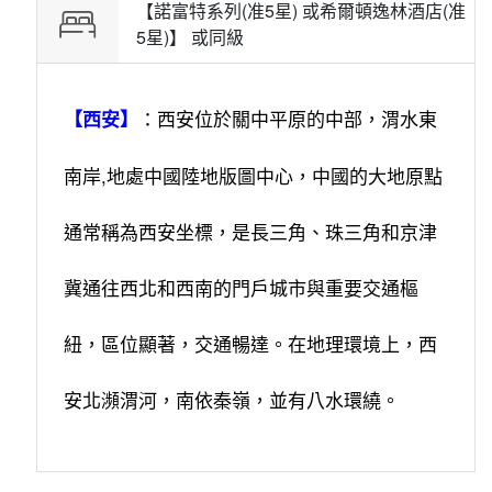
【諾富特系列(准5星) 或希爾頓逸林酒店(准
5星)】 或
同級
：西安位於關中平原的中部，渭水東
【西安】
南岸,地處中國陸地版圖中心，中國的大地原點
通常稱為西安坐標，是長三角、珠三角和京津
冀通往西北和西南的門戶城市與重要交通樞
紐，區位顯著，交通暢達。在地理環境上，西
安北瀕渭河，南依秦嶺，並有八水環繞。