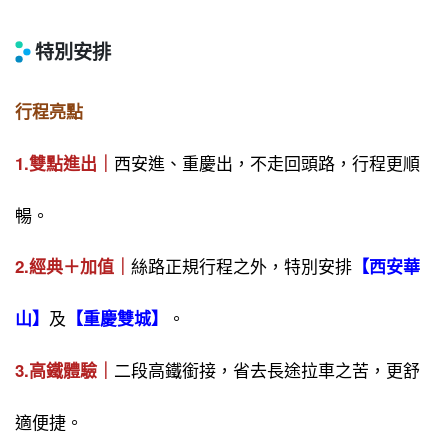
特別安排
行程亮點
西安進、重慶出，不走回頭路，行程更順
1.雙點進出｜
暢。
絲路正規行程之外，特別安排
2.經典＋加值｜
【西安華
及
。
山】
【重慶雙城】
二段高鐵銜接，省去長途拉車之苦，更舒
3.高鐵體驗｜
適便捷。