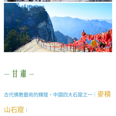
麥積
古代佛教藝術的輝煌，中國四大石窟之一︱
山石窟
︱