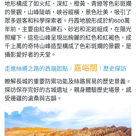
地形構成了如火紅、深紅、橙黃、青綠等色彩斑斕
的景觀，山峰陡峭，峽谷縱橫，景色壯美，吸引了
眾多遊客和科學探索者。丹霞地貌形成於約600萬
年前，主要由紅色礫石、砂岩和泥岩組成，在陽光
照耀下，這些山峰呈現出絢麗的紅色和紅褐色，成
千上萬的奇特山峰造型構成了色彩斑斕的景觀，是
攝影愛好者的天堂。
嘉峪關
走進絲綢之路的西端起點︱
︱歷史探訪
瞭解長城的重要防禦功能及絲路貿易的歷史意義。
探訪保存完好的古城遺址，親身體驗歷史場景，感
受邊疆的滄桑與古韻。