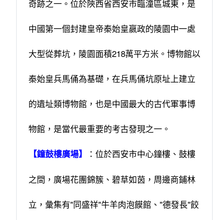
奇跡之一。位於陝西省西安市臨潼區城東，是
中國第一個封建皇帝秦始皇嬴政的陵園中一處
大型從葬坑，陵園面積218萬平方米。博物館以
秦始皇兵馬俑為基礎，在兵馬俑坑原址上建立
的遺址類博物館，也是中國最大的古代軍事博
物館，是當代最重要的考古發現之一。
：位於西安市中心鐘樓、鼓樓
【鐘鼓樓廣場】
之間，廣場花團錦簇、碧草如茵，周邊商鋪林
立，彙集有"同盛祥"牛羊肉泡饃館、"德發長"餃