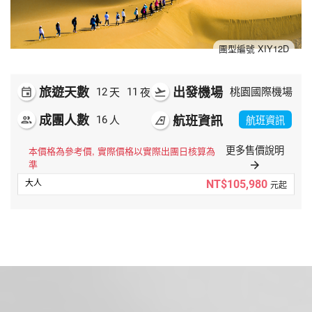
夯講座
自由行
團型編號 XIY12D
旅遊天數
出發機場
天
夜
event
12
11
flight_takeoff
桃園國際機場
成團人數
航班資訊
人
航班資訊
people
16
airlines
更多售價說明
本價格為參考價, 實際價格以實際出團日核算為
準
arrow_forward
NT$105,980
元起