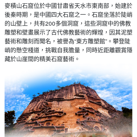
麥積山石窟位於中國甘肅省天水市東南部，始建於
後秦時期，是中國四大石窟之一。石窟坐落於陡峭
的山壁上，共有200多個洞窟，這些洞窟中的佛教
雕塑和壁畫展示了古代佛教藝術的輝煌，因其泥塑
藝術和雕刻而聞名，被譽為“東方雕塑館”。攀登陡
峭的懸空棧道，挑戰自我膽量，同時近距離觀賞隱
藏於山崖間的精美石窟藝術。