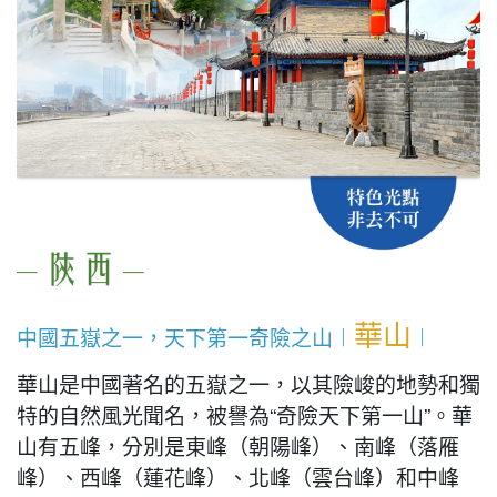
華山
中國五嶽之一，天下第一奇險之山︱
︱
華山是中國著名的五嶽之一，以其險峻的地勢和獨
特的自然風光聞名，被譽為“奇險天下第一山”。華
山有五峰，分別是東峰（朝陽峰）、南峰（落雁
峰）、西峰（蓮花峰）、北峰（雲台峰）和中峰