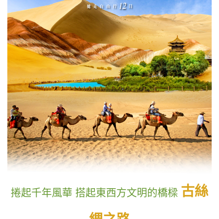
古絲
捲起千年風華 搭起東西方文明的橋樑
綢之路