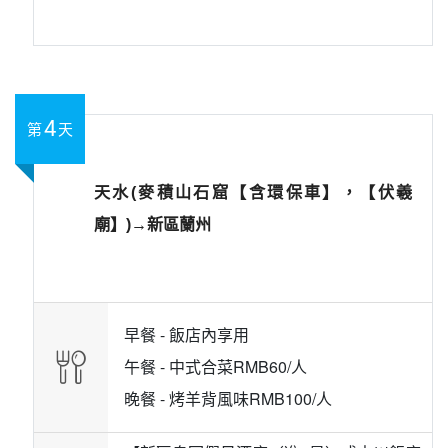
4
第
天
天水(麥積山石窟【含環保車】，【伏羲
廟】)→新區蘭州
早餐 -
飯店內享用
午餐 -
中式合菜RMB60/人
晚餐 -
烤羊背風味RMB100/人