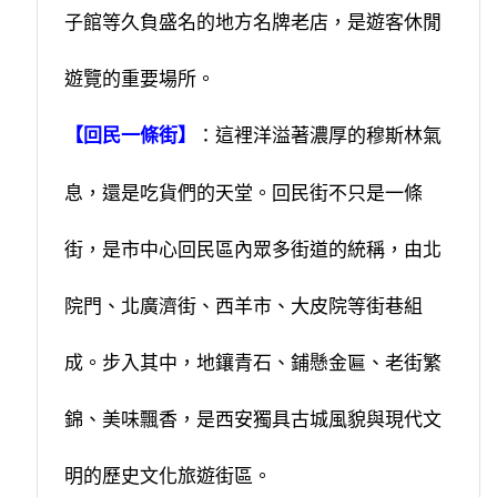
子館等久負盛名的地方名牌老店，是遊客休閒
遊覽的重要場所。
：這裡洋溢著濃厚的穆斯林氣
【回民一條街】
息，還是吃貨們的天堂。回民街不只是一條
街，是市中心回民區內眾多街道的統稱，由北
院門、北廣濟街、西羊市、大皮院等街巷組
成。步入其中，地鑲青石、鋪懸金匾、老街繁
錦、美味飄香，是西安獨具古城風貌與現代文
明的歷史文化旅遊街區。