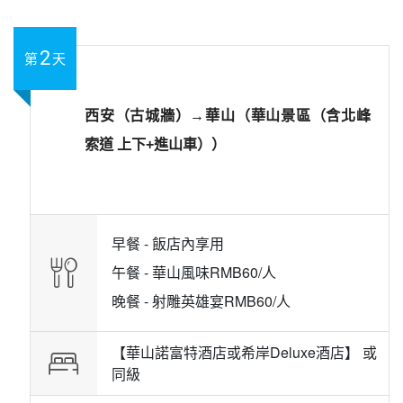
2
第
天
西安（古城牆）→華山（華山景區（含北峰
索道 上下+進山車））
早餐 -
飯店內享用
午餐 -
華山風味RMB60/人
晚餐 -
射雕英雄宴RMB60/人
【華山諾富特酒店或希岸Deluxe酒店】 或
同級