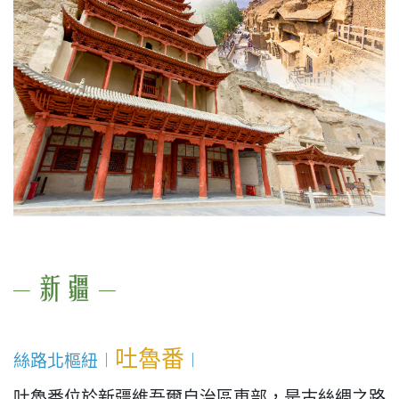
吐魯番
絲路北樞紐︱
︱
吐魯番位於新疆維吾爾自治區東部，是古絲綢之路