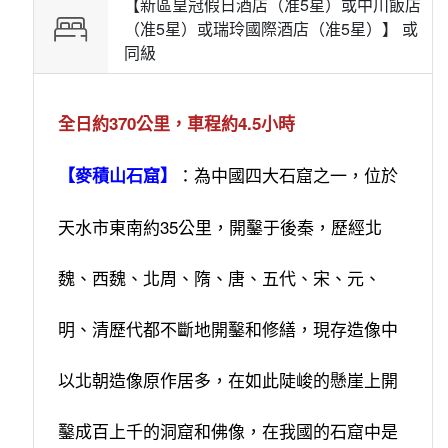
【新區皇冠假日酒店（准5星）或中川飯店
（准5星）或瑞玲國際酒店（准5星）】 或
同級
全日約370公里，車程約4.5小時
：為中國四大石窟之一，位於
【麥積山石窟】
天水市東南約35公里，開鑿于後秦，歷經北
魏、西魏、北周、隋、唐、五代、宋、元、
明、清歷代都不斷地開鑿和修繕，現存造像中
以北朝造像原作居多，在如此陡峻的懸崖上開
鑿成百上千的洞窟和佛像，在我國的石窟中是