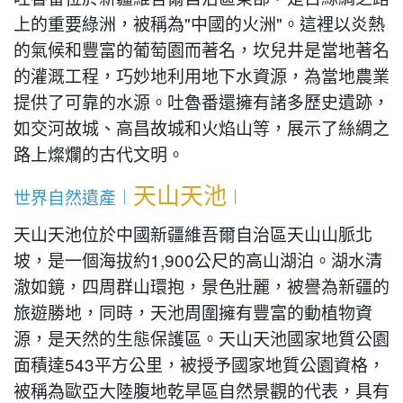
上的重要綠洲，被稱為"中國的火洲"。這裡以炎熱
的氣候和豐富的葡萄園而著名，坎兒井是當地著名
的灌溉工程，巧妙地利用地下水資源，為當地農業
提供了可靠的水源。吐魯番還擁有諸多歷史遺跡，
如交河故城、高昌故城和火焰山等，展示了絲綢之
路上燦爛的古代文明。
天山天池
世界自然遺產︱
︱
天山天池位於中國新疆維吾爾自治區天山山脈北
坡，是一個海拔約1,900公尺的高山湖泊。湖水清
澈如鏡，四周群山環抱，景色壯麗，被譽為新疆的
旅遊勝地，同時，天池周圍擁有豐富的動植物資
源，是天然的生態保護區。天山天池國家地質公園
面積達543平方公里，被授予國家地質公園資格，
被稱為歐亞大陸腹地乾旱區自然景觀的代表，具有