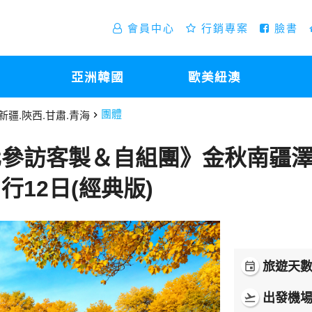
會員中心
行銷專案
臉書
亞洲韓國
歐美紐澳
新疆.陝西.甘肅.青海
團體
化參訪客製＆自組團》金秋南疆
行12日(經典版)
旅遊天
event
出發機
flight_takeoff