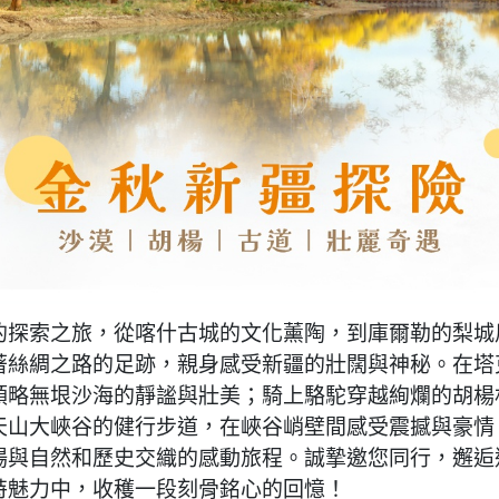
的探索之旅，從喀什古城的文化薰陶，到庫爾勒的梨城
著絲綢之路的足跡，親身感受新疆的壯闊與神秘。在塔
領略無垠沙海的靜謐與壯美；騎上駱駝穿越絢爛的胡楊
天山大峽谷的健行步道，在峽谷峭壁間感受震撼與豪情
場與自然和歷史交織的感動旅程。誠摯邀您同行，邂逅
特魅力中，收穫一段刻骨銘心的回憶！