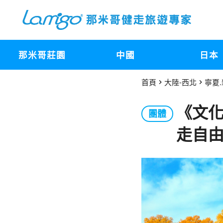
那米哥莊園
中國
日本
首頁
大陸-西北
寧夏.
《文
團體
走自由