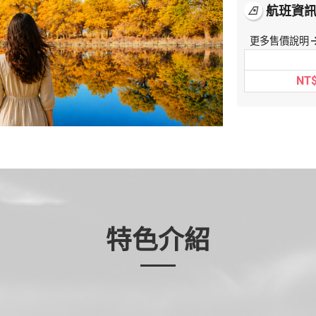
航班資
airlines
更多售價說明
arrow_f
NT$
特色介紹