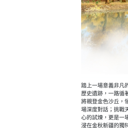
踏上一場意義非凡
歷史遺跡，一路循
將親登金色沙丘，
場深度對話；挑戰
心的試煉，更是一
浸在金秋新疆的獨