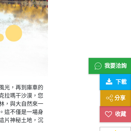
我要洽詢
下載
風光，再到庫車的
克拉瑪干沙漠，您
分享
林，與大自然來一
。這不僅是一場身
這片神秘土地，沉