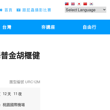
首頁
跟屁蟲攝影比賽
台灣
夯講座
自由行
澤普金胡椻健
團型編號 URC12M
數
天
夜
12
11
場
桃園國際機場