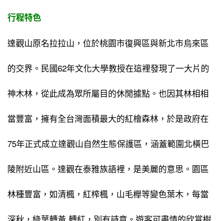
行程特色
達觀山原名拉拉山，位於桃園市復興區與新北市烏來區
的交界。民國62年文化大學教授在這裡發現了一大片的
神木林，從此成為眾所屬目的休閒據點。也因其林相相
當豐富，擁有全台灣面積最大的紅檜森林，於是政府在
75年正式成立達觀山自然生態保護區，涵蓋範圍北橫巴
陵附近山區。達觀在泰雅族語裡，是美麗的意思。園區
林種豐富，如清楓，紅榨楓，山毛櫸等變色葉木，每當
深秋，綠葉轉黃 轉紅，別有詩意。遊客可盡情的欣賞樹