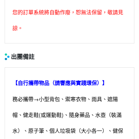
您的訂單系統將自動作廢，恕無法保留，敬請見
諒。
出團備註
【自行攜帶物品（請響應與實踐環保）】
務必攜帶→小型背包、禦寒衣物、雨具、遮陽
帽、健走鞋(或運動鞋)、隨身藥品、水壺（裝滿
水）、原子筆、個人垃圾袋（大小各一）、健保