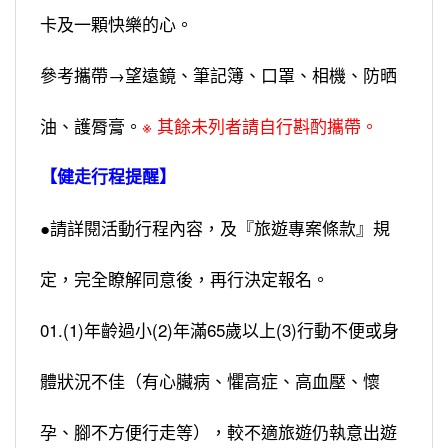
卡及一顆快樂的心。
參考攜帶→望遠鏡、筆記簿、口罩、相機、防晒
油、護脣膏。
※ 其餘未列者請自行斟酌攜帶。
【健走行程提醒】
●請詳閱活動行程內容，及『旅遊專案條款』規
定，完全瞭解同意後，再行決定報名。
01.(1)年齡過小(2)年滿65歲以上(3)行動不便或身
體狀況不佳（有心臟病、懼高症、高血壓、懷
孕、腳不方便行走等），較不適旅遊仍執意出遊