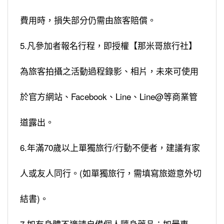
費用時，損失部分仍需由旅客賠償。
5.凡參加者報名行程，即授權【那米哥旅行社】
為旅客拍攝之活動過程錄影、相片，未來可使用
於官方網站、Facebook、Line、Line@等商業管
道露出。
6.年滿70歲以上單獨旅行/行動不便者，建議有家
人或友人同行。(如單獨旅行，需填寫旅遊意外切
結書)。
7.如有身體不適請自備個人隨身藥品：如暈車