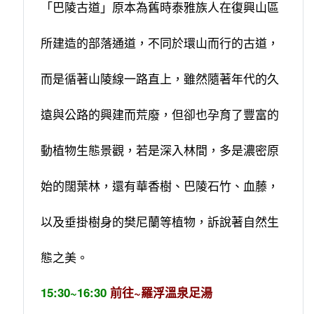
「巴陵古道」原本為舊時泰雅族人在復興山區
所建造的部落通道，不同於環山而行的古道，
而是循著山陵線一路直上，雖然隨著年代的久
遠與公路的興建而荒廢，但卻也孕育了豐富的
動植物生態景觀，若是深入林間，多是濃密原
始的闊葉林，還有華香樹、巴陵石竹、血藤，
以及垂掛樹身的樊尼蘭等植物，訴說著自然生
態之美。
15:30~16:30
前往~羅浮溫泉足湯