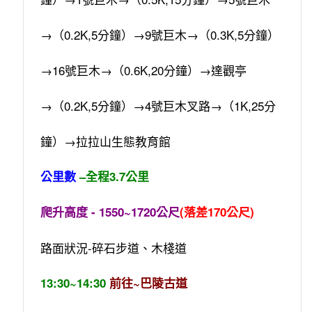
→（0.2K,5分鐘）→9號巨木→（0.3K,5分鐘）
→16號巨木→（0.6K,20分鐘）→達觀亭
→（0.2K,5分鐘）→4號巨木叉路→（1K,25分
鐘）→拉拉山生態教育館
公里數
–全程3.7公里
爬升高度 - 1550~1720公尺
(落差170公尺)
路面狀況-碎石步道、木棧道
13:30~14:30
前往~巴陵古道