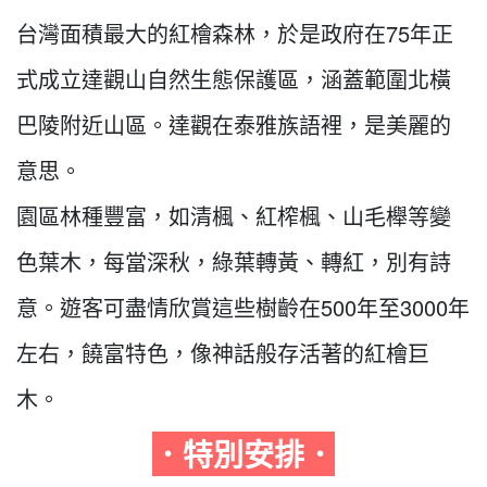
台灣面積最大的紅檜森林，於是政府在75年正
式成立達觀山自然生態保護區，涵蓋範圍北橫
巴陵附近山區。達觀在泰雅族語裡，是美麗的
意思。
園區林種豐富，如清楓、紅榨楓、山毛櫸等變
色葉木，每當深秋，綠葉轉黃、轉紅，別有詩
意。遊客可盡情欣賞這些樹齡在500年至3000年
左右，饒富特色，像神話般存活著的紅檜巨
木。
．特別安排．