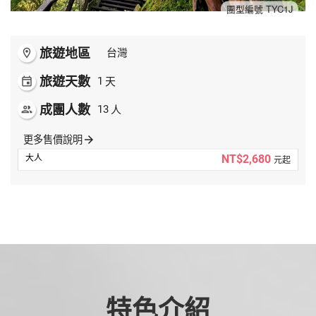
夯講座
團型編號 TYC1J
自由行
旅遊地區
room
台灣
旅遊天數
天
event
1
成團人數
人
people
13
更多售價說明
arrow_forward
NT$2,680
元起
特色介紹