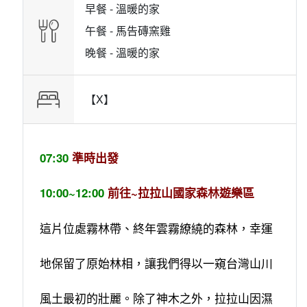
早餐 -
溫暖的家
午餐 -
馬告磚窯雞
晚餐 -
溫暖的家
【X】
07:30
準時出發
10:00~12:00
前往~拉拉山國家森林遊樂區
這片位處霧林帶、終年雲霧繚繞的森林，幸運
地保留了原始林相，讓我們得以一窺台灣山川
風土最初的壯麗。除了神木之外，拉拉山因濕