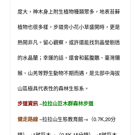
度大，神木身上附生植物種類眾多，地表苔蘚
植物也很多樣，步道旁小花小草盛開時，更是
熱鬧非凡。留心觀察，或許還能找到晶瑩剔透
的水晶蘭；幸運的話，還會和藍腹鷳、臺灣獼
猴、山羌等野生動物不期而遇，是北部中海拔
山區極具代表性的森林生態系。
步道資訊
–拉拉山巨木群森林步道
–拉拉山生態教育館→（0.7K,20分
健走路線
鐘）→1號巨木→（0.5K,15分鐘）→5號巨木