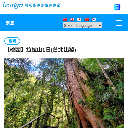
選單
那米哥莊園
團體
【桃園】拉拉山1日(台北出發)
中國
日本
亞洲韓國
歐美紐澳
台灣