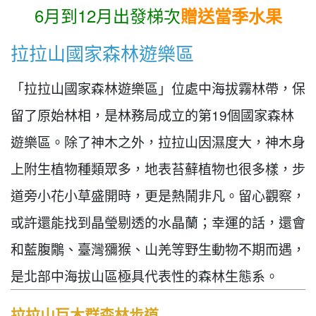
6月到12月出發梯次
贈送當季水果
拉拉山國家森林遊樂區
「拉拉山國家森林遊樂區」位處中海拔霧林帶，保
留了原始林相，是林務局成立的第19個國家森林
遊樂區。除了神木之外，拉拉山因濕度大，神木身
上附生植物種類眾多，地表苔蘚植物也很多樣，步
道旁小花小草盛開時，更是熱鬧非凡。留心觀察，
或許還能找到晶瑩剔透的水晶蘭；幸運的話，還會
和藍腹鷳、臺灣獼猴、山羌等野生動物不期而遇，
是北部中海拔山區極具代表性的森林生態系。
拉拉山巨木群森林步道