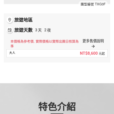
夯講座
團型編號 TXG3F
自由行
旅遊地區
room
旅遊天數
天
夜
event
3
2
更多售價說明
本價格為參考價, 實際價格以實際出團日核算為
準
arrow_forward
NT$8,600
元起
特色介紹