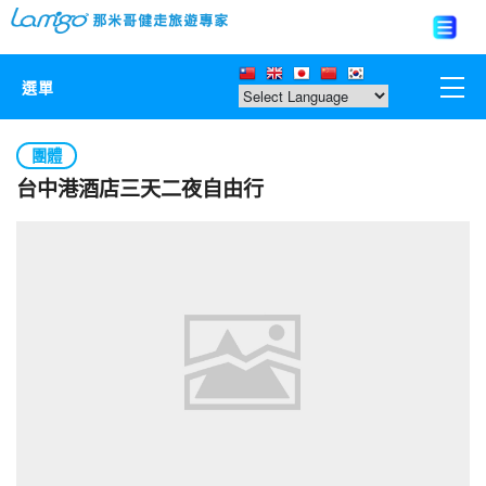
選單
那米哥莊園
團體
台中港酒店三天二夜自由行
中國
日本
亞洲韓國
歐美紐澳
台灣