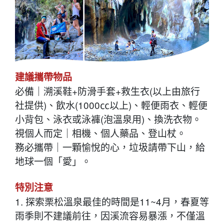
建議攜帶物品
必備｜溯溪鞋+防滑手套+救生衣(以上由旅行
社提供)、飲水(1000㏄以上)、輕便雨衣、輕便
小背包、泳衣或泳褲(泡溫泉用)、換洗衣物。
視個人而定｜相機、個人藥品、登山杖。
務必攜帶｜一顆愉悅的心，垃圾請帶下山，給
地球一個「愛」。
特別注意
1. 探索栗松溫泉最佳的時間是11~4月，春夏等
雨季則不建議前往，因溪流容易暴漲，不僅溫