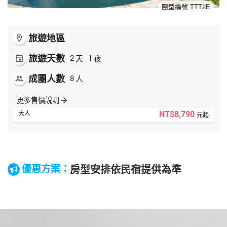
夯講座
團型編號 TTT2E
自由行
旅遊地區
room
旅遊天數
天
夜
event
2
1
成團人數
人
people
8
更多售價說明
arrow_forward
NT$8,790
元起
房型安排依民宿提供為準
優惠方案：