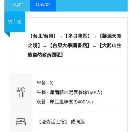
Day01
Day02
1
第
天
【台北/台東】→【多良車站】→【華源天空
之境】→【台東大學圖書館】→【大武山生
態自然教育園區】
早餐 -
X
午餐 -
卑南豬血湯套餐($150/人)
晚餐 -
原民風味餐($400/人)
【漫森活民宿】 或
同級