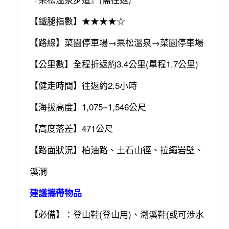
【鐵腿指數】★★★★☆
【路線】菜園停車場→栗松溫泉→菜園停車場
【公里數】全程折返約3.4公里(單程1.7公里)
【健走時間】往返約2.5小時
【海拔高度】1,075~1,546公尺
【高度落差】471公尺
【路面狀況】柏油路、土石山徑、拉繩岩壁、
溪澗
建議攜帶物品
【必備】：登山鞋(登山用)、溯溪鞋(或可涉水