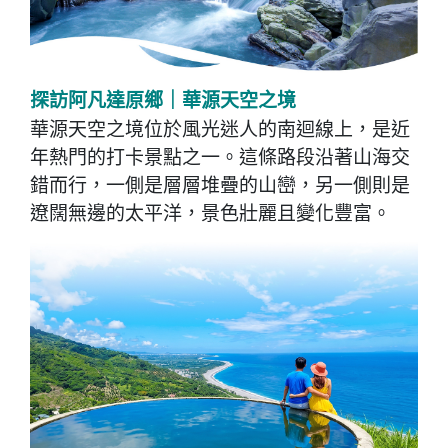
探訪阿凡達原鄉｜華源天空之境
華源天空之境位於風光迷人的南迴線上，是近
年熱門的打卡景點之一。這條路段沿著山海交
錯而行，一側是層層堆疊的山巒，另一側則是
遼闊無邊的太平洋，景色壯麗且變化豐富。