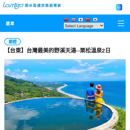
選單
那米哥莊園
團體
【台東】台灣最美的野溪天湯─栗松溫泉2日
中國
日本
亞洲韓國
歐美紐澳
台灣