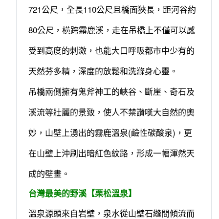
721公尺，全長110公尺且橋面狹長，距河谷約
80公尺，橫跨霧鹿溪，走在吊橋上不僅可以感
受到高度的刺激，也能大口呼吸都市中少有的
天然芬多精，深度的放鬆和洗滌身心靈。
吊橋兩側擁有鬼斧神工的峽谷、斷崖、奇石及
溪流等壯麗的景致，使人不禁讚嘆大自然的奧
妙，山壁上湧出的霧鹿溫泉(鹼性碳酸泉)，更
在山壁上沖刷出暗紅色紋路，形成一幅渾然天
成的壁畫。
台灣最美的野溪【栗松溫泉】
溫泉源頭來自岩壁，泉水從山壁石縫間傾流而