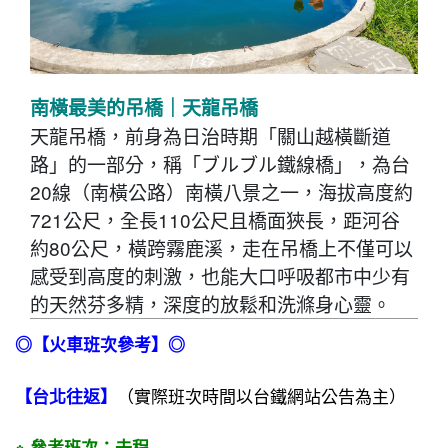
南橫最美的吊橋｜天龍吊橋
天龍吊橋，前身為日治時期「關山越橫斷道
路」的一部分，稱「ブルブル鐵線橋」，為台
20線（南橫公路）南橫八景之一，海拔高度約
721公尺，全長110公尺且橋面狹長，距河谷
約80公尺，橫跨霧鹿溪，走在吊橋上不僅可以
感受到高度的刺激，也能大口呼吸都市中少有
的天然芬多精，深度的放鬆和洗滌身心靈。
◎【火車班次參考】◎
（實際班次時間以台鐵網站公告為主）
【台北往返】
※ 參考班次：去程