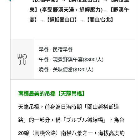
泉】(享受野溪天湯，紓解壓力)→【野溪午
宴】→【返抵登山口】→【關山/台北】
早餐 -
民宿早餐
午餐 -
現煮野溪午宴($300/人)
晚餐 -
美味便當($120/人)
南橫最美的吊橋【天龍吊橋】
天龍吊橋，前身為
日治時期
「
關山越橫斷道
路
」的一部分，稱「
ブルブル鐵線橋
」，為
台
20線
（
南橫公路
）
南橫八景
之一，海拔高度約