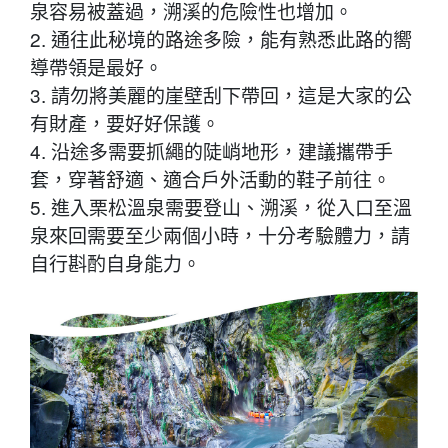
泉容易被蓋過，溯溪的危險性也增加。
2. 通往此秘境的路途多險，能有熟悉此路的嚮
導帶領是最好。
3. 請勿將美麗的崖壁刮下帶回，這是大家的公
有財產，要好好保護。
4. 沿途多需要抓繩的陡峭地形，建議攜帶手
套，穿著舒適、適合戶外活動的鞋子前往。
5. 進入栗松溫泉需要登山、溯溪，從入口至溫
泉來回需要至少兩個小時，十分考驗體力，請
自行斟酌自身能力。