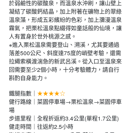
於弱鹼性的碳酸泉，而溫泉水沖刷，讓山壁上
凝結了碳酸鈣結晶，加上附著在礦物上的翠綠
溫泉藻，形成五彩繽紛的色彩，加上瀰漫溫泉
霧氣，把栗松溫泉點綴得如童話般的仙境，讓
人有置身於世外桃源之感。
※進入栗松溫泉需要登山、溯溪，尤其要通過
落差500公尺、斜度達75度的峭壁考驗，還需
拉繩索橫渡湍急的新武呂溪。從入口至溫泉來
回需要至少2個小時，十分考驗體力，請自行
斟酌自身能力。
鐵腿指數｜
★★★★☆
健行路線｜菜園停車場→栗松溫泉→菜園停車
場
步道里程｜全程折返約3.4公里(單程1.7公里)
健走時間｜往返約2.5小時