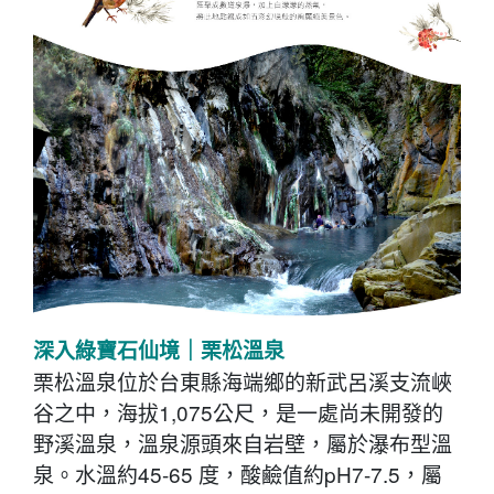
深入綠寶石仙境｜栗松溫泉
栗松溫泉位於台東縣海端鄉的新武呂溪支流峽
谷之中，海拔1,075公尺，是一處尚未開發的
野溪溫泉，溫泉源頭來自岩壁，屬於瀑布型溫
泉。水溫約45-65 度，酸鹼值約pH7-7.5，屬