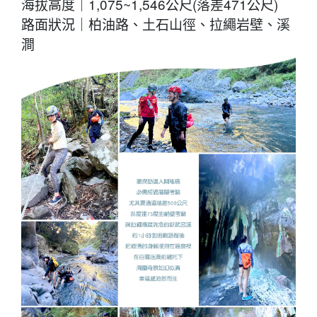
海拔高度｜1,075~1,546公尺(落差471公尺)
路面狀況｜柏油路、土石山徑、拉繩岩壁、溪
澗