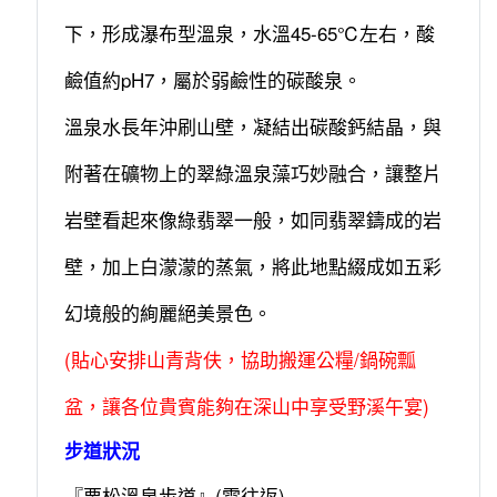
下，形成瀑布型溫泉，水溫45-65℃左右，酸
鹼值約pH7，屬於弱鹼性的碳酸泉。
溫泉水長年沖刷山壁，凝結出碳酸鈣結晶，與
附著在礦物上的翠綠溫泉藻巧妙融合，讓整片
岩壁看起來像綠翡翠一般，如同翡翠鑄成的岩
壁，加上白濛濛的蒸氣，將此地點綴成如五彩
幻境般的絢麗絕美景色。
(貼心安排山青背伕，協助搬運公糧/鍋碗瓢
盆，讓各位貴賓能夠在深山中享受野溪午宴)
步道狀況
『栗松溫泉步道』(需往返)