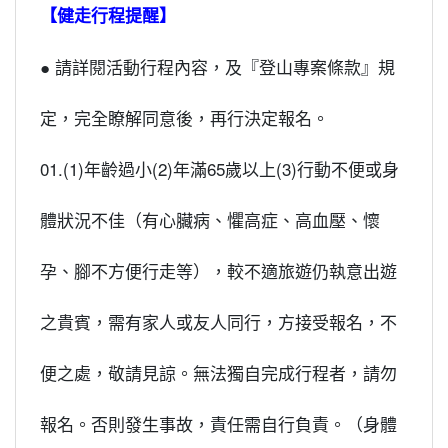
【健走行程提醒】
● 請詳閱活動行程內容，及『登山專案條款』規
定，完全瞭解同意後，再行決定報名。
01.(1)年齡過小(2)年滿65歲以上(3)行動不便或身
體狀況不佳（有心臟病、懼高症、高血壓、懷
孕、腳不方便行走等），較不適旅遊仍執意出遊
之貴賓，需有家人或友人同行，方接受報名，不
便之處，敬請見諒。無法獨自完成行程者，請勿
報名。否則發生事故，責任需自行負責。（身體