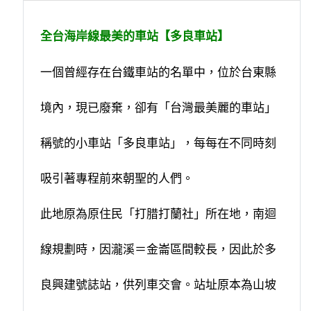
全台海岸線最美的車站【多良車站】
一個曾經存在台鐵車站的名單中，位於台東縣
境內，現已廢棄，卻有「台灣最美麗的車站」
稱號的小車站「多良車站」，每每在不同時刻
吸引著專程前來朝聖的人們。
此地原為原住民「打腊打蘭社」所在地，南迴
線規劃時，因
瀧溪
＝
金崙
區間較長，因此於多
良興建號誌站，供列車交會。站址原本為山坡