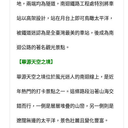
地，兩端均為隧道，南迴鐵路工程處特別將車
站以高架設計，站在月台上即可鳥瞰
太平洋
，
被鐵道迷認為是全臺灣最美的車站，後成為南
迴公路的著名觀光景點。
【華源天空之境】
華源天空之境位於風光迷人的南迴線上，是近
年熱門的打卡景點之一。這條路段沿著山海交
錯而行，一側是層層堆疊的山巒，另一側則是
遼闊無邊的太平洋，景色壯麗且變化豐富。