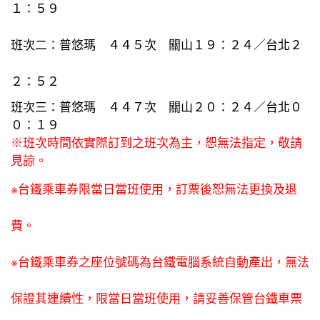
：５
１
９
班次二：普悠瑪 ４４
次 關山
：
４／台北
５
１
９
２
２
：
２
２
５
班次三：普悠瑪 ４４７次 關山２０：２４／台北０
０：１９
※班次時間依實際訂到之班次為主，恕無法指定，敬請
見諒。
※台鐵乘車券限當日當班使用，訂票後恕無法更換及退
費。
※台鐵乘車券之座位號碼為台鐵電腦系統自動產出，無法
保證其連續性，限當日當班使用，請妥善保管台鐵車票