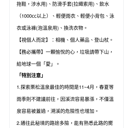
拖鞋，涉水用)、防滑手套(拉繩索用)、飲水
（1000㏄以上）、輕便雨衣、輕便小背包、泳
衣或泳褲(泡溫泉用)、換洗衣物。
【視個人而定】：相機、個人藥品、登山杖。
【務必攜帶】一顆愉悅的心，垃圾請帶下山，
給地球一個「愛」。
「特別注意」
1.探索栗松溫泉最佳的時間是11~4月，春夏等
雨季則不建議前往，因溪流容易暴漲，不僅溫
泉容易被蓋過，溯溪的危險性也增加。
2.通往此秘境的路途多險，能有熟悉此路的嚮