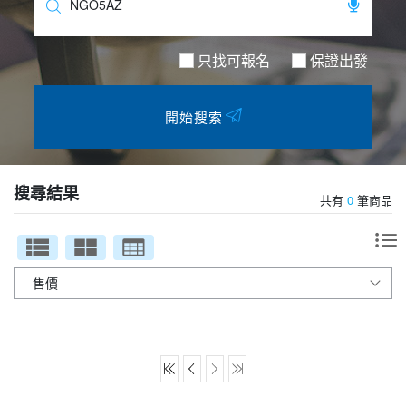
夯講座
自由行
只找可報名
保證出發
開始搜索
搜尋結果
共有
0
筆商品