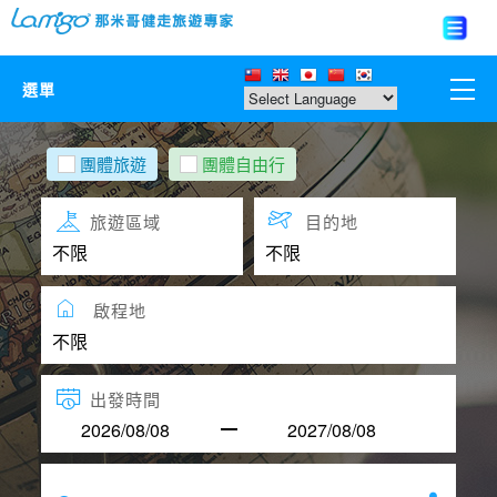
選單
那米哥莊園
團體旅遊
團體自由行
中國
旅遊區域
目的地
日本
啟程地
亞洲韓國
歐美紐澳
出發時間
台灣