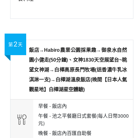
2
第
天
飯店→Habiro農業公園採果趣→御泉水自然
園小健走(50分鐘)、女神1830天空展望台~眺
望女神湖→白樺高原長門牧場(送香濃牛乳冰
淇淋一支)→白樺湖溫泉飯店(晚間【日本人氣
觀星地】白樺湖星空體驗)
早餐 -
飯店內
午餐 -
池之平餐廳日式套餐(每人日幣3000
元)
晚餐 -
飯店內百匯自助餐