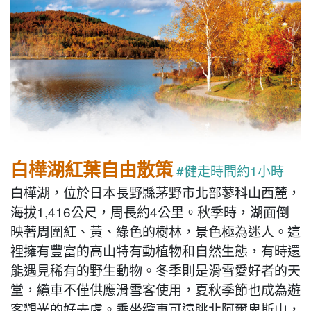
白樺湖紅葉自由散策
#健走時間約1小時
白樺湖，位於日本長野縣茅野市北部蓼科山西麓，
海拔1,416公尺，周長約4公里。秋季時，湖面倒
映著周圍紅、黃、綠色的樹林，景色極為迷人。這
裡擁有豐富的高山特有動植物和自然生態，有時還
能遇見稀有的野生動物。冬季則是滑雪愛好者的天
堂，纜車不僅供應滑雪客使用，夏秋季節也成為遊
客觀光的好去處。乘坐纜車可遠眺北阿爾卑斯山，