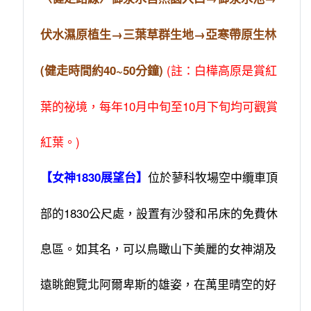
伏水濕原植生→三葉草群生地→亞寒帶原生林
(註：白樺高原是賞紅
(健走時間約40~50分鐘)
葉的祕境，每年10月中旬至10月下旬均可觀賞
紅葉。)
位於蓼科牧場空中纜車頂
【女神1830展望台】
部的1830公尺處，設置有沙發和吊床的免費休
息區。如其名，可以鳥瞰山下美麗的女神湖及
遠眺飽覽北阿爾卑斯的雄姿，在萬里晴空的好