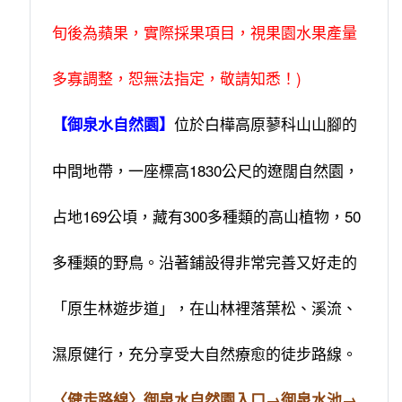
旬後為蘋果，實際採果項目，視果園水果產量
多寡調整，恕無法指定，敬請知悉！)
位於白樺高原蓼科山山腳的
【御泉水自然園】
中間地帶，一座標高1830公尺的遼闊自然園，
占地169公頃，藏有300多種類的高山植物，50
多種類的野鳥。沿著鋪設得非常完善又好走的
「原生林遊步道」，在山林裡落葉松、溪流、
濕原健行，充分享受大自然療愈的徒步路線。
〈健走路線〉御泉水自然園入口→御泉水池→