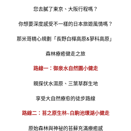
您去膩了東京、大阪行程嗎？
你想要深度感受不一樣的日本旅遊風情嗎？
那米哥精心規劃「長野白樺高原&蓼科高原」
森林療癒健走之旅
路線一：御泉水自然園小健走
親探伏水濕原、三葉草群生地
享受大自然療愈的徒步路線
路線二：苔之原生林~白駒池環湖小健走
原始森林與神祕的苔蘚充滿療癒感