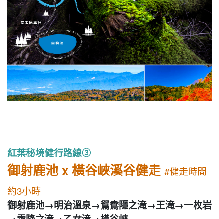
紅葉秘境健行路線③
御射鹿池 x 橫谷峽溪谷健走
#健走時間
約3小時
御射鹿池→明治溫泉→鴛鴦隱之滝→王滝→一枚岩
→霜降之滝→乙女滝→橫谷峽