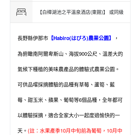
【白樺湖池之平溫泉酒店(東館)】 或
同級
長野縣伊那市
，
【Habiro(はびろ)農業公園】
為俯瞰南阿爾卑斯山、海拔900公尺、溫差大的
氣候下種植的美味農產品的體驗式農業公園。
可供品嚐採摘體驗的品種有草莓、蘆筍、藍
莓、甜玉米、蘋果、葡萄等6個品種，全年都可
以體驗採摘，適合全家大小一起度過愉快的一
天。
(註：水果產季10月中旬前為葡萄，10月中