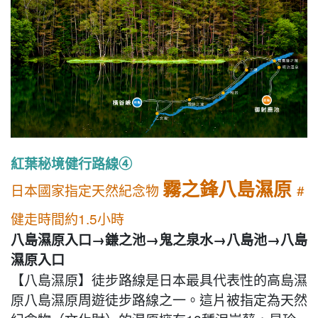
紅葉秘境健行路線④
霧之鋒八島濕原
日本國家指定天然紀念物
#
健走時間約1.5小時
八島濕原入口→鎌之池→鬼之泉水→八島池→八島
濕原入口
【八島濕原】徒步路線是日本最具代表性的高島濕
原八島濕原周遊徒步路線之一。這片被指定為天然