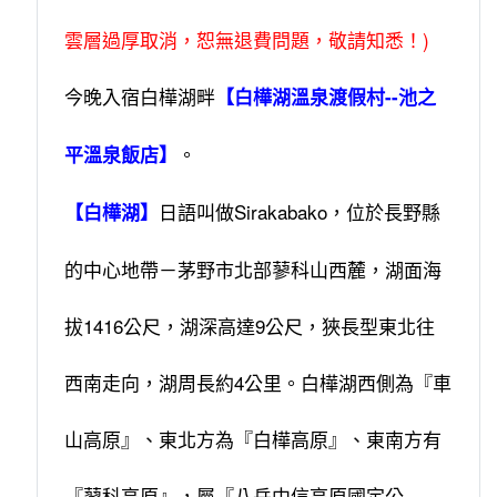
雲層過厚取消，恕無退費問題，敬請知悉！)
今晚入宿白樺湖畔
【白樺湖溫泉渡假村--池之
。
平溫泉飯店】
日語叫做Sirakabako，位於長野縣
【白樺湖】
的中心地帶－茅野市北部蓼科山西麓，湖面海
拔1416公尺，湖深高達9公尺，狹長型東北往
西南走向，湖周長約4公里。白樺湖西側為『車
山高原』、東北方為『白樺高原』、東南方有
『蓼科高原』，屬『八岳中信高原國定公