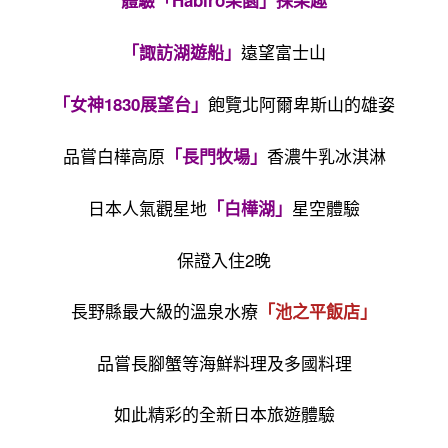
體驗「Habiro果園」採果趣
遠望富士山
「諏訪湖遊船」
飽覽北阿爾卑斯山的雄姿
「女神1830展望台」
品嘗白樺高原
香濃牛乳冰淇淋
「長門牧場」
日本人氣觀星地
星空體驗
「白樺湖」
保證入住2晚
長野縣最大級的溫泉水療
「池之平飯店」
品嘗長腳蟹等海鮮料理及多國料理
如此精彩的全新日本旅遊體驗