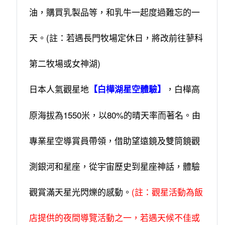
油，購買乳製品等，和乳牛一起度過難忘的一
天。(註：若遇長門牧場定休日，將改前往蓼科
第二牧場或女神湖)
日本人氣觀星地
，白樺高
【白樺湖星空體驗】
原海拔為1550米，以80%的晴天率而著名。由
專業星空導賞員帶領，借助望遠鏡及雙筒鏡觀
測銀河和星座，從宇宙歷史到星座神話，體驗
觀賞滿天星光閃爍的感動。
(註：觀星活動為飯
店提供的夜間導覽活動之一，若遇天候不佳或