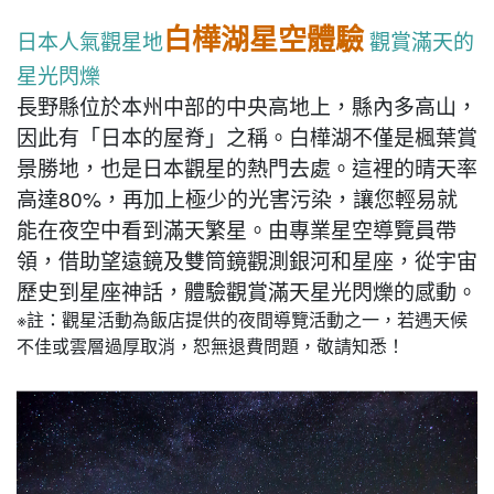
白樺湖星空體驗
日本人氣觀星地
觀賞滿天的
星光閃爍
長野縣位於本州中部的中央高地上，縣內多高山，
因此有「日本的屋脊」之稱。白樺湖不僅是楓葉賞
景勝地，也是日本觀星的熱門去處。這裡的晴天率
高達80%，再加上極少的光害污染，讓您輕易就
能在夜空中看到滿天繁星。由專業星空導覽員帶
領，借助望遠鏡及雙筒鏡觀測銀河和星座，從宇宙
歷史到星座神話，體驗觀賞滿天星光閃爍的感動。
※註：觀星活動為飯店提供的夜間導覽活動之一，若遇天候
不佳或雲層過厚取消，恕無退費問題，敬請知悉！