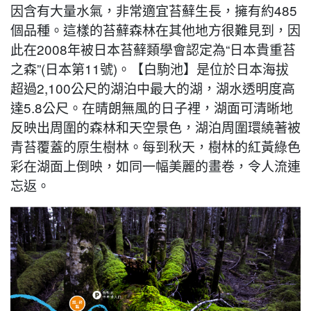
因含有大量水氣，非常適宜苔蘚生長，擁有約485
個品種。這樣的苔蘚森林在其他地方很難見到，因
此在2008年被日本苔蘚類學會認定為“日本貴重苔
之森”(日本第11號)。【白駒池】是位於日本海拔
超過2,100公尺的湖泊中最大的湖，湖水透明度高
達5.8公尺。在晴朗無風的日子裡，湖面可清晰地
反映出周圍的森林和天空景色，湖泊周圍環繞著被
青苔覆蓋的原生樹林。每到秋天，樹林的紅黃綠色
彩在湖面上倒映，如同一幅美麗的畫卷，令人流連
忘返。