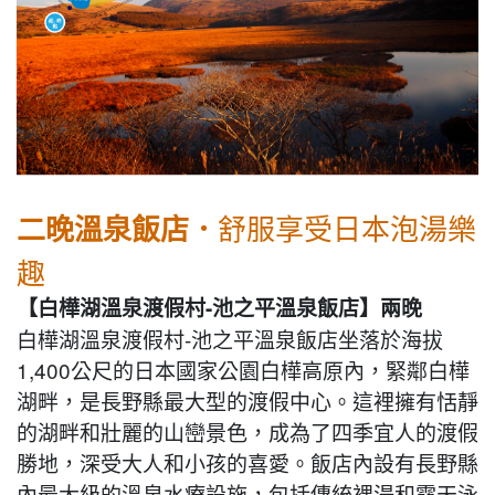
舒服享受日本泡湯樂
二晚溫泉飯店．
趣
【白樺湖溫泉渡假村-池之平溫泉飯店】兩晚
白樺湖溫泉渡假村-池之平溫泉飯店坐落於海拔
1,400公尺的日本國家公園白樺高原內，緊鄰白樺
湖畔，是長野縣最大型的渡假中心。這裡擁有恬靜
的湖畔和壯麗的山巒景色，成為了四季宜人的渡假
勝地，深受大人和小孩的喜愛。飯店內設有長野縣
內最大級的溫泉水療設施，包括傳統裸湯和露天泳