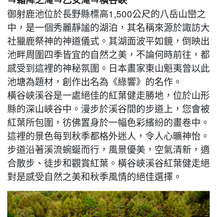
御射鹿池位於長野縣標高1,500公尺的八岳山巒之
中，是一個秀麗靜謐的湖泊，其名稱來源於諏訪大
社獵鹿祭神的神道儀式。其湖面波平如鏡，倒映出
池畔周圍四季皆宜的自然之美，不論何時前往，都
感受到這裡的神秘氛圍。日本畫家東山魁夷曾以此
池塘為題材，創作出名為《綠響》的名作。
橫谷峽溪谷是一處絕佳的紅葉健走勝地，位於山形
縣的深山峽谷中。漫步於溪谷間的步道上，您會被
紅葉所包圍，彷佛置身於一幅色彩繽紛的畫卷中。
這裡的景色每到秋季都格外迷人，令人心曠神怡。
步道沿著溪流蜿蜒而行，風景優美，空氣清新，適
合散步、徒步和觀賞紅葉。橫谷峽溪谷紅葉健走絕
對是感受自然之美和秋季風情的絕佳選擇。