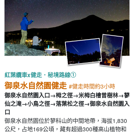
紅葉纜車x健走．秘境路線①
御泉水自然園健走
#健走時間約3小時
御泉水自然園入口→栂之徑→米栂白檜曾樹林→蓼
仙之滝→小鳥之徑→落葉松之徑→御泉水自然園入
口
御泉水自然園位於蓼科山的中間地帶，海拔1,830
公尺，占地169公頃，藏有超過300種高山植物和