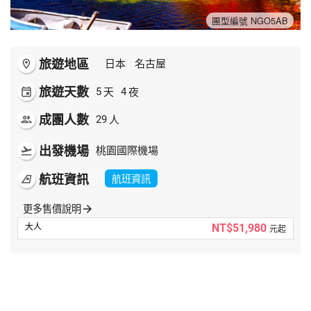
夯講座
團型編號 NGO5AB
自由行
旅遊地區
room
日本
名古屋
旅遊天數
天
夜
event
5
4
成團人數
人
people
29
出發機場
flight_takeoff
桃園國際機場
航班資訊
航班資訊
airlines
更多售價說明
arrow_forward
NT$51,980
元起