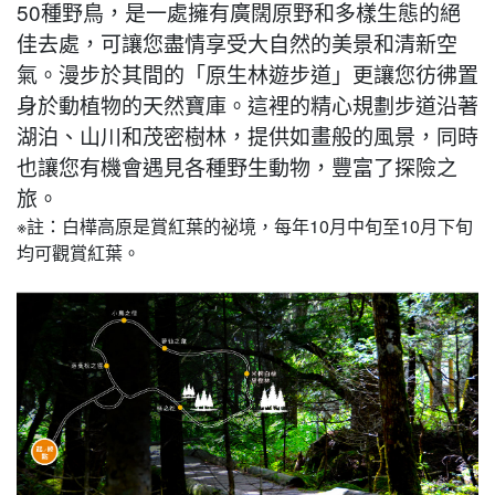
50種野鳥，是一處擁有廣闊原野和多樣生態的絕
佳去處，可讓您盡情享受大自然的美景和清新空
氣。漫步於其間的「原生林遊步道」更讓您彷彿置
身於動植物的天然寶庫。這裡的精心規劃步道沿著
湖泊、山川和茂密樹林，提供如畫般的風景，同時
也讓您有機會遇見各種野生動物，豐富了探險之
旅。
※註：白樺高原是賞紅葉的祕境，每年10月中旬至10月下旬
均可觀賞紅葉。