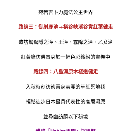
宛若吉卜力魔法公主世界
路線三：御射鹿池→橫谷峽溪谷賞紅葉健走
造訪鴛鴦隱之滝、王滝、霧降之滝、乙女滝
紅黃綠彷佛置身於一幅色彩繽紛的畫卷中
路線四：八島濕原木棧道健走
入秋時刻彷彿置身美麗的草紅葉地毯
輕鬆徒步日本最具代表性的高層濕原
並尋幽訪勝以下秘境