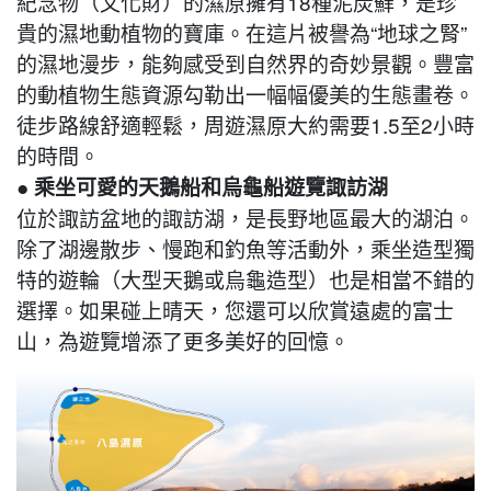
紀念物（文化財）的濕原擁有18種泥炭蘚，是珍
貴的濕地動植物的寶庫。在這片被譽為“地球之腎”
的濕地漫步，能夠感受到自然界的奇妙景觀。豐富
的動植物生態資源勾勒出一幅幅優美的生態畫卷。
徒步路線舒適輕鬆，周遊濕原大約需要1.5至2小時
的時間。
● 乘坐可愛的天鵝船和烏龜船遊覽諏訪湖
位於諏訪盆地的諏訪湖，是長野地區最大的湖泊。
除了湖邊散步、慢跑和釣魚等活動外，乘坐造型獨
特的遊輪（大型天鵝或烏龜造型）也是相當不錯的
選擇。如果碰上晴天，您還可以欣賞遠處的富士
山，為遊覽增添了更多美好的回憶。