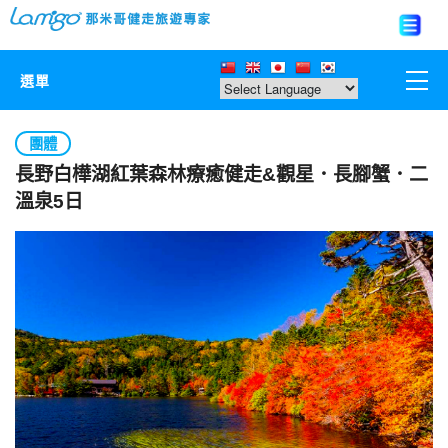
選單
那米哥莊園
團體
長野白樺湖紅葉森林療癒健走&觀星．長腳蟹．二
中國
溫泉5日
日本
亞洲韓國
歐美紐澳
台灣