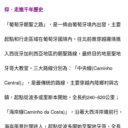
仰．走進千年歷史
「葡萄牙朝聖之路」，是一條由葡萄牙境內出發，主要
起點和行走區域在葡萄牙國境內，往北前進穿越邊境進
入西班牙加利西亞地區的朝聖路線，最終目的地是聖地
牙哥大教堂。三大路線分別為：「中央線(Caminho
Central)」，是最傳統的路線，主要穿越內陸鄉村與古
鎮，起點從波多或里斯本開始，全長約240~620公里；
「海岸線Caminho da Costa)」，沿著大西洋岸邊前行，
海岸風景壯闊迷人，起點從波多開始至聖地牙哥，全長