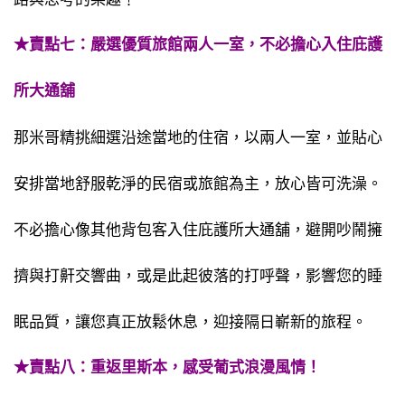
★賣點七：嚴選優質旅館兩人一室，不必擔心入住庇護
所大通舖
那米哥精挑細選沿途當地的住宿，以兩人一室，並貼心
安排當地舒服乾淨的民宿或旅館為主，放心皆可洗澡。
不必擔心像其他背包客入住庇護所大通舖，避開吵鬧擁
擠與打鼾交響曲，或是此起彼落的打呼聲，影響您的睡
眠品質，讓您真正放鬆休息，迎接隔日嶄新的旅程。
★賣點八：重返里斯本，感受葡式浪漫風情！