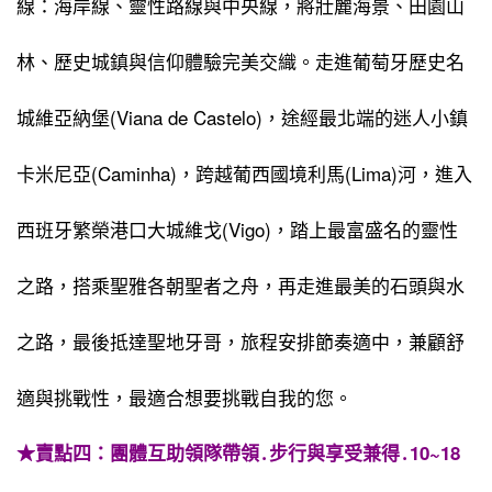
線：海岸線、靈性路線與中央線，將壯麗海景、田園山
林、歷史城鎮與信仰體驗完美交織。走進葡萄牙歷史名
城維亞納堡(Viana de Castelo)，途經最北端的迷人小鎮
卡米尼亞(Caminha)，跨越葡西國境利馬(Lima)河，進入
西班牙繁榮港口大城維戈(Vigo)，踏上最富盛名的靈性
之路，搭乘聖雅各朝聖者之舟，再走進最美的石頭與水
之路，最後抵達聖地牙哥，旅程安排節奏適中，兼顧舒
適與挑戰性，最適合想要挑戰自我的您。
★賣點四：團體互助領隊帶領․步行與享受兼得․10~18