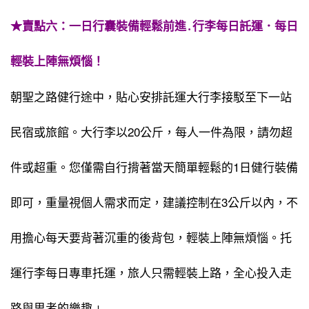
★賣點六：一日行囊裝備輕鬆前進․行李每日託運．每日
輕裝上陣無煩惱！
朝聖之路健行途中，貼心安排託運大行李接駁至下一站
民宿或旅館。大行李以20公斤，每人一件為限，請勿超
件或超重。您僅需自行揹著當天簡單輕鬆的1日健行裝備
即可，重量視個人需求而定，建議控制在3公斤以內，不
用擔心每天要背著沉重的後背包，輕裝上陣無煩惱。托
運行李每日專車托運，旅人只需輕裝上路，全心投入走
路與思考的樂趣﹗