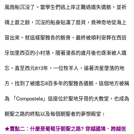
風雨船沉沒了。當學生們逃上岸正難過遺失遺骸，並祈
禱上蒼之餘，沉沒的船身貼滿了扇貝，竟神奇地從海上
冒出來。就這樣聖雅各的骸骨，最終被順利安葬在西班
牙加里西亞的小村落，隨著漫長的歲月後也逐漸被人遺
忘。直至西元813年，一位牧羊人，循著流星墜落的地
方，找到了被遺忘8百多年的聖雅各遺骸，這個地方被稱
為 「Compostela」這座位於聖地牙哥的大教堂，也成為
朝聖之路的終點以及每個朝聖者的夢想殿堂﹗
★賣點二：什麼是葡萄牙朝聖之路? 穿越國境．跨越信