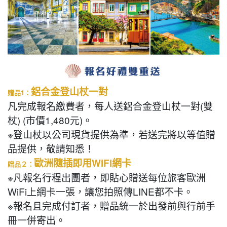
鋁合金登山杖一對
贈品1：
凡完成報名繳費者，每人送鋁合金登山杖一對(雙
杖) (市價1,480元)。
※登山杖以公司現貨提供為準，若送完將以等值贈
品提供，敬請知悉！
歐洲隨插即用WiFi網卡
贈品２：
※凡報名行程出團者，即貼心贈送每位旅客歐洲
WiFi上網卡一張，讓您拍照傳LINE都不卡。
※報名且完成付訂者，贈品統一於出發前與行前手
冊一併寄出。