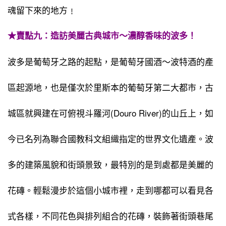
魂留下來的地方﹗
★賣點九：造訪美麗古典城市〜濃醇香味的波多！
波多是葡萄牙之路的起點，是葡萄牙國酒～波特酒的產
區起源地，也是僅次於里斯本的葡萄牙第二大都市，古
城區就興建在可俯視斗羅河(Douro River)的山丘上，如
今已名列為聯合國教科文組織指定的世界文化遺產。波
多的建築風貌和街頭景致，最特別的是到處都是美麗的
花磚。輕鬆漫步於這個小城市裡，走到哪都可以看見各
式各樣，不同花色與排列組合的花磚，裝飾著街頭巷尾