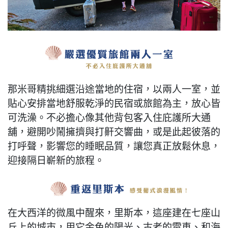
那米哥精挑細選沿途當地的住宿，以兩人一室，並
貼心安排當地舒服乾淨的民宿或旅館為主，放心皆
可洗澡。不必擔心像其他背包客入住庇護所大通
舖，避開吵鬧擁擠與打鼾交響曲，或是此起彼落的
打呼聲，影響您的睡眠品質，讓您真正放鬆休息，
迎接隔日嶄新的旅程。
在大西洋的微風中醒來，里斯本，這座建在七座山
丘上的城市，用它金色的陽光、古老的電車、和海