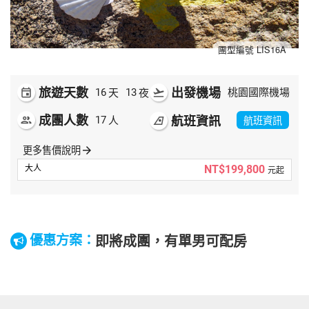
夯講座
自由行
團型編號 LIS16A
旅遊天數
出發機場
天
夜
event
16
13
flight_takeoff
桃園國際機場
成團人數
航班資訊
人
航班資訊
people
17
airlines
更多售價說明
arrow_forward
NT$199,800
元起
即將成團，有單男可配房
優惠方案：