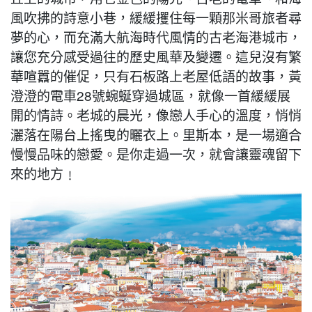
風吹拂的詩意小巷，緩緩攫住每一顆那米哥旅者尋
夢的心，而充滿大航海時代風情的古老海港城市，
讓您充分感受過往的歷史風華及變遷。這兒沒有繁
華喧囂的催促，只有石板路上老屋低語的故事，黃
澄澄的電車28號蜿蜒穿過城區，就像一首緩緩展
開的情詩。老城的晨光，像戀人手心的溫度，悄悄
灑落在陽台上搖曳的曬衣上。里斯本，是一場適合
慢慢品味的戀愛。是你走過一次，就會讓靈魂留下
來的地方﹗