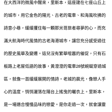
在大西洋的微風中醒來，里斯本，這座建在七座山丘上
的城市，用它金色的陽光、古老的電車、和海風吹拂的
詩意小巷，緩緩攫住每一顆那米哥旅者尋夢的心，而充
滿大航海時代風情的古老海港城市，讓您充分感受過往
的歷史風華及變遷。這兒沒有繁華喧囂的催促，只有石
板路上老屋低語的故事，黃澄澄的電車28號蜿蜒穿過城
區，就像一首緩緩展開的情詩。老城的晨光，像戀人手
心的溫度，悄悄灑落在陽台上搖曳的曬衣上。里斯本，
是一場適合慢慢品味的戀愛。是你走過一次，就會讓靈