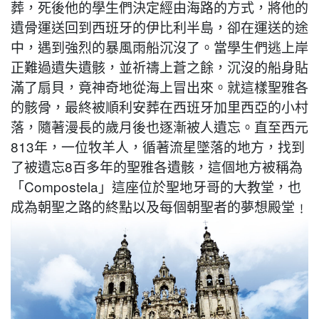
葬，死後他的學生們決定經由海路的方式，將他的
遺骨運送回到西班牙的伊比利半島，卻在運送的途
中，遇到強烈的暴風雨船沉沒了。當學生們逃上岸
正難過遺失遺骸，並祈禱上蒼之餘，沉沒的船身貼
滿了扇貝，竟神奇地從海上冒出來。就這樣聖雅各
的骸骨，最終被順利安葬在西班牙加里西亞的小村
落，隨著漫長的歲月後也逐漸被人遺忘。直至西元
813年，一位牧羊人，循著流星墜落的地方，找到
了被遺忘8百多年的聖雅各遺骸，這個地方被稱為
「Compostela」這座位於聖地牙哥的大教堂，也
成為朝聖之路的終點以及每個朝聖者的夢想殿堂﹗