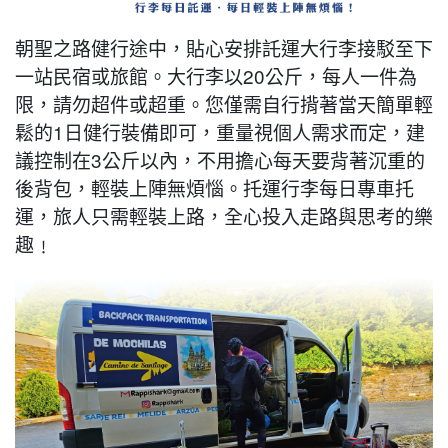
朝聖之路健行途中，貼心安排託運大行李接駁至下
一站民宿或旅館。大行李以20公斤，每人一件為
限，請勿超件或超重。您僅需自行揹著當天簡單輕
鬆的1日健行裝備即可，重量視個人需求而定，建
議控制在3公斤以內，不用擔心每天要背著沉重的
後背包，輕裝上陣無煩惱。托運行李每日專車托
運，旅人只需輕裝上路，全心投入走路與思考的樂
趣﹗