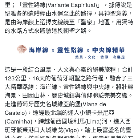
里；「靈性路線(Variante Espiritual)」，據傳說是
聖雅各的遺體經由水運至此的路徑，具神聖意義，
是由海岸線上選擇支線繞至「聖泉」地區，用獨特
的水路方式來體驗這段朝聖之路。
這是一段結合風景、人文與心靈的絕美旅程﹗合計
123公里、16天的葡萄牙朝聖之路行程，融合了三
大精華路線：海岸線、靈性路線與中央線，將壯麗
海景、田園山林、歷史城鎮與信仰體驗完美交織。
走進葡萄牙歷史名城維亞納堡(Viana de
Castelo)，途經最北端的迷人小鎮卡米尼亞
(Caminha)，跨越葡西國境利馬(Lima)河，進入西
班牙繁榮港口大城維戈(Vigo)，踏上最富盛名的靈