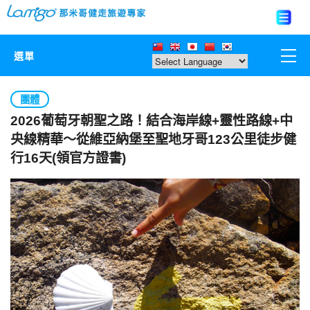
選單
那米哥莊園
團體
2026葡萄牙朝聖之路！結合海岸線+靈性路線+中
中國
央線精華〜從維亞納堡至聖地牙哥123公里徒步健
行16天(領官方證書)
日本
亞洲韓國
歐美紐澳
台灣