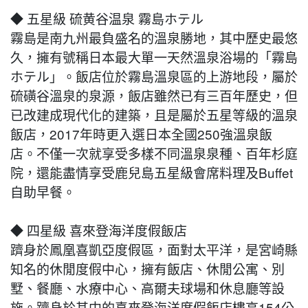
◆ 五星級 硫黄谷温泉 霧島ホテル
霧島是南九州最負盛名的溫泉勝地，其中歷史最悠
久，擁有號稱日本最大單一天然溫泉浴場的「霧島
ホテル」。飯店位於霧島溫泉區的上游地段，屬於
硫磺谷溫泉的泉源，飯店雖然已有三百年歷史，但
已改建成現代化的建築，且是屬於五星等級的溫泉
飯店，2017年時更入選日本全國250強溫泉飯
店。不僅一次就享受多樣不同溫泉泉種、百年杉庭
院，還能盡情享受鹿兒島五星級會席料理及Buffet
自助早餐。
◆ 四星級 喜來登海洋度假飯店
躋身於鳳凰喜凱亞度假區，面對太平洋，是宮崎縣
知名的休閒度假中心，擁有飯店、休閒公寓、別
墅、餐廳、水療中心、高爾夫球場和休息廳等設
施。躋身於其中的喜來登海洋度假飯店樓高154公