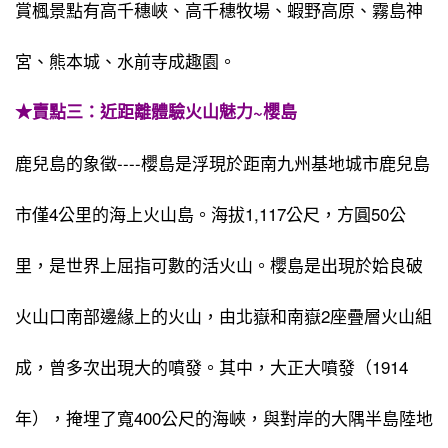
賞楓景點有高千穗峽、高千穗牧場、蝦野高原、霧島神
宮、熊本城、水前寺成趣園。
★賣點三：近距離體驗火山魅力~櫻島
鹿兒島的象徵----櫻島是浮現於距南九州基地城市鹿兒島
市僅4公里的海上火山島。海拔1,117公尺，方圓50公
里，是世界上屈指可數的活火山。櫻島是出現於姶良破
火山口南部邊緣上的火山，由北嶽和南嶽2座疊層火山組
成，曾多次出現大的噴發。其中，大正大噴發（1914
年），掩埋了寬400公尺的海峽，與對岸的大隅半島陸地