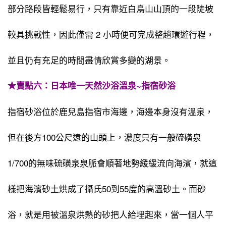
部分路段皆輕鬆易行，只有靠近白鳥山山頂的一段陡坡
較具挑戰性，因此僅需 2 小時便可完成整趟環遊行程，
並且仍有充足的時間盡情欣賞多變的湖景。
★賣點六：日本唯一天然沙浴溫泉~指宿砂浴
指宿砂浴位於鹿兒島指宿市海邊，海邊本身沒有溫泉，
但在後方100公尺遠的山頭上，濃度只有一般硫磺泉
1/700的無味硫磺泉泉脈會順著地勢緩緩流向海濱，就這
樣把海濱砂土烘成了攝氏50到55度的高溫砂土。而砂
浴，就是用被溫泉烘熱的砂把人給埋起來，當一個人平