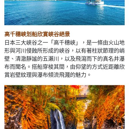
高千穗峽划船欣賞峽谷絕景
日本三大峽谷之一「高千穗峽」，是一條由火山地
形與河川侵蝕所形成的峽谷，以有著柱狀節理的峭
壁、清澈靜謐的五瀨川，以及飛瀉而下的真名井瀑
布而聞名。搭船穿梭其間，由仰望的方式近距離欣
賞岩壁紋理與瀑布傾流飛濺的魅力。