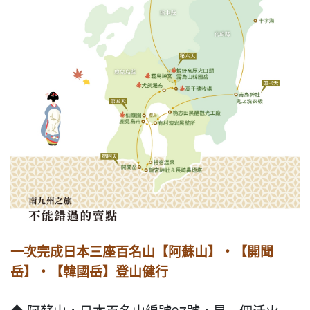
一次完成日本三座百名山【阿蘇山】‧【開聞
岳】‧【韓國岳】登山健行