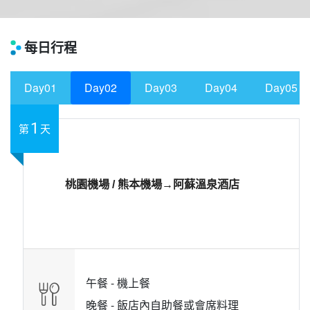
每日行程
Day01
Day02
Day03
Day04
Day05
1
第
天
桃園機場 / 熊本機場→阿蘇溫泉酒店
午餐 -
機上餐
晚餐 -
飯店內自助餐或會席料理