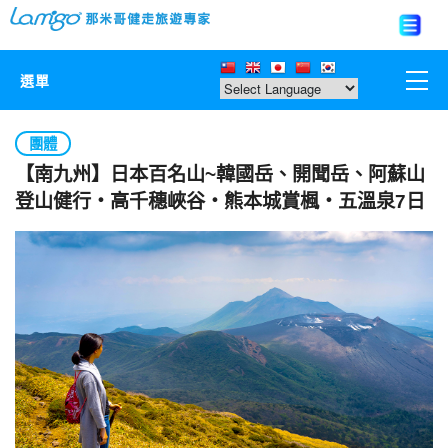
選單
那米哥莊園
團體
【南九州】日本百名山~韓國岳、開聞岳、阿蘇山
中國
登山健行‧高千穗峽谷‧熊本城賞楓‧五溫泉7日
日本
亞洲韓國
歐美紐澳
台灣