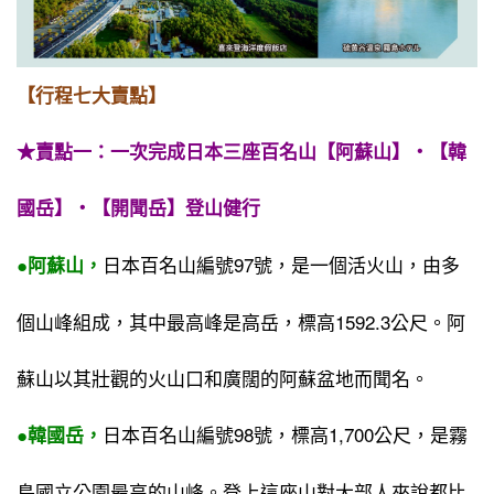
【行程七大賣點】
★賣點一：一次完成日本三座百名山【阿蘇山】‧【韓
國岳】‧【開聞岳】登山健行
日本百名山編號97號，是一個活火山，由多
●阿蘇山，
個山峰組成，其中最高峰是高岳，標高1592.3公尺。阿
蘇山以其壯觀的火山口和廣闊的阿蘇盆地而聞名。
日本百名山編號98號，標高1,700公尺，是霧
●韓國岳，
島國立公園最高的山峰。登上這座山對大部人來說都比