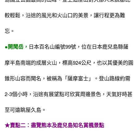
較輕鬆，沿途的風光和火山口的美景，讓行程更為難
忘。
日本百名山編號99號，位在日本鹿兒島縣薩
●開聞岳，
摩半島南端的成層火山，標高924公尺，也以其優美的圓
錐形山容而聞名，被稱為「薩摩富士」。登山路線約需
2-3個小時，沿途有展望點可欣賞周邊景色，天氣好時甚
至可遠眺屋久島。
★賣點二：盡覽熊本及鹿兒島知名賞楓景點