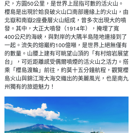
尺，方圓50公里，是世界上屈指可數的活火山。
櫻島是出現於姶良破火山口南部邊緣上的火山，由
北嶽和南嶽2座疊層火山組成，曾多次出現大的噴
發。其中，大正大噴發（1914年），掩埋了寬
400公尺的海峽，與對岸的大隅半島陸地連接到了
一起。流失的熔巖約100億噸，是世界上絕無僅有
的數量。山腰上建有可眺望山頂的「有村熔岩展望
台」，可近距離感受偶爾噴煙的活火山之活力。搭
乘「櫻島渡輪」前往，約莫十五分鐘航程，觀覽櫻
島火山與錦江灣大海交織出的美麗風光，也是南九
州獨有的旅遊魅力！