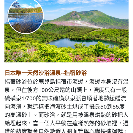
日本唯一天然沙浴溫泉~指宿砂浴
指宿砂浴位於鹿兒島指宿市海邊，海邊本身沒有溫
泉，但在後方100公尺遠的山頭上，濃度只有一般
硫磺泉1/700的無味硫磺泉泉脈會順著地勢緩緩流
向海濱，就這樣把海濱砂土烘成了攝氏50到55度
的高溫砂土。而砂浴，就是用被溫泉烘熱的砂把人
給埋起來，當一個人平躺在這樣熱熱的砂堆裡，週
遭的熱度就會自然激發人體血管與心臟快速運轉，