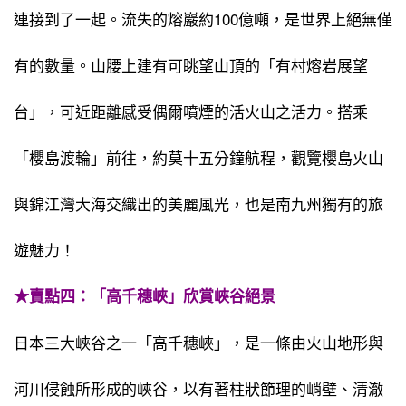
連接到了一起。流失的熔巖約100億噸，是世界上絕無僅
有的數量。山腰上建有可眺望山頂的「有村熔岩展望
台」，可近距離感受偶爾噴煙的活火山之活力。搭乘
「櫻島渡輪」前往，約莫十五分鐘航程，觀覽櫻島火山
與錦江灣大海交織出的美麗風光，也是南九州獨有的旅
遊魅力！
★賣點四：「高千穗峽」欣賞峽谷絕景
日本三大峽谷之一「高千穗峽」，是一條由火山地形與
河川侵蝕所形成的峽谷，以有著柱狀節理的峭壁、清澈