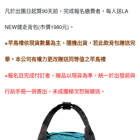
凡於出團日起算90天前，完成報名繳費者，每人送LA
NEW健走背包(市價1980元)。
※早鳥禮依現貨數量為主，隨機出貨，若此款背包贈送完
畢。本公司有權力更改贈送同等值之早鳥禮
※報名且完成付訂者，贈品以現貨為準，統一於出發前與
行前手冊一併寄出，未成團梯次恕無贈送。