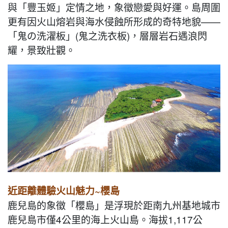
與「豐玉姬」定情之地，象徵戀愛與好運。島周圍
更有因火山熔岩與海水侵蝕所形成的奇特地貌——
「鬼の洗濯板」(鬼之洗衣板)，層層岩石遇浪閃
耀，景致壯觀。
近距離體驗火山魅力~櫻島
鹿兒島的象徵「櫻島」是浮現於距南九州基地城市
鹿兒島市僅4公里的海上火山島。海拔1,117公