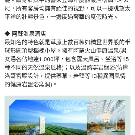
尺，所有客房均擁有絕佳的視野，可以一邊眺望太
平洋的壯麗景色，一邊度過奢華的度假時光。
◆ 阿蘇溫泉酒店
最知名的特色就是草原上數百棟如精靈世界般的半
球形圓頂型獨棟小屋。擁有阿蘇火山健康溫泉(男
女湯各佔地達1,000坪，包含露天風呂、坐浴等15
種不同的天然溫泉風格)；以及溫熱窯岩盤浴(仿摩
洛哥宮殿設計，提供藥草、岩鹽等13種異國風情
的健康岩盤浴窯洞)。