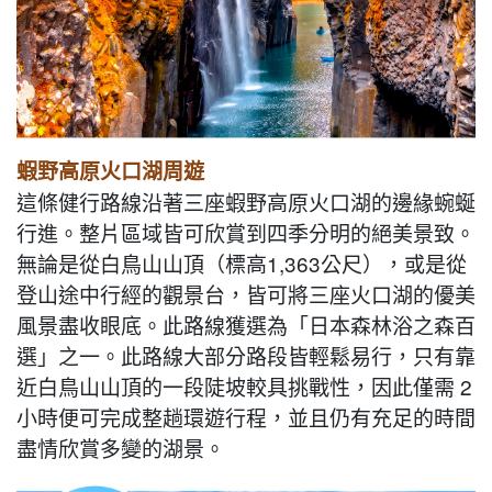
蝦野高原火口湖周遊
這條健行路線沿著三座蝦野高原火口湖的邊緣蜿蜒
行進。整片區域皆可欣賞到四季分明的絕美景致。
無論是從白鳥山山頂（標高1,363公尺），或是從
登山途中行經的觀景台，皆可將三座火口湖的優美
風景盡收眼底。此路線獲選為「日本森林浴之森百
選」之一。此路線大部分路段皆輕鬆易行，只有靠
近白鳥山山頂的一段陡坡較具挑戰性，因此僅需 2
小時便可完成整趟環遊行程，並且仍有充足的時間
盡情欣賞多變的湖景。