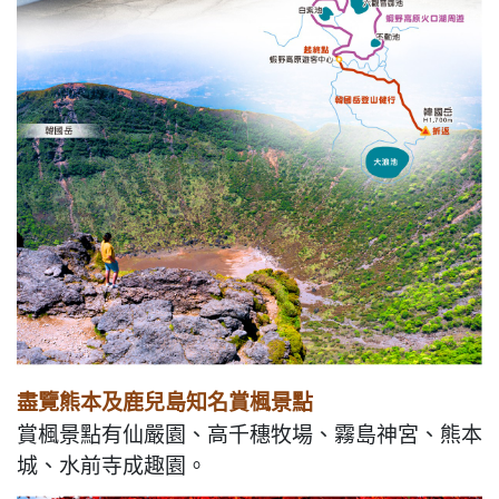
盡覽熊本及鹿兒島知名賞楓景點
賞楓景點有仙嚴園、高千穗牧場、霧島神宮、熊本
城、水前寺成趣園。