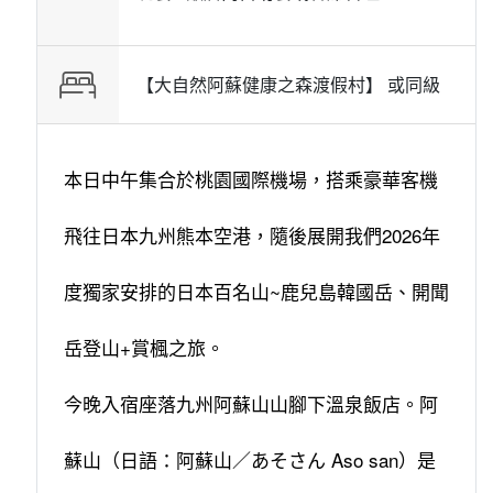
【大自然阿蘇健康之森渡假村】 或
同級
本日中午集合於桃園國際機場，搭乘豪華客機
飛往日本九州熊本空港，隨後展開我們2026年
度獨家安排的日本百名山~鹿兒島韓國岳、開聞
岳登山+賞楓之旅。
今晚入宿座落九州阿蘇山山腳下溫泉飯店。阿
蘇山（日語：阿蘇山／あそさん Aso san）是