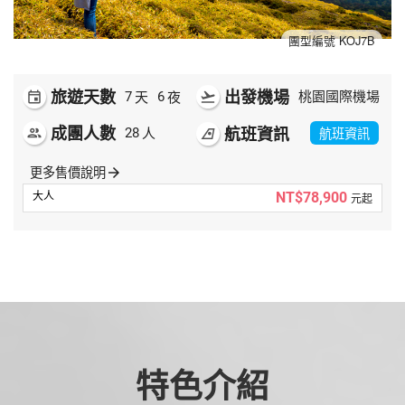
夯講座
團型編號 KOJ7B
自由行
旅遊天數
出發機場
天
夜
event
7
6
flight_takeoff
桃園國際機場
成團人數
航班資訊
人
航班資訊
people
28
airlines
更多售價說明
arrow_forward
NT$78,900
元起
特色介紹