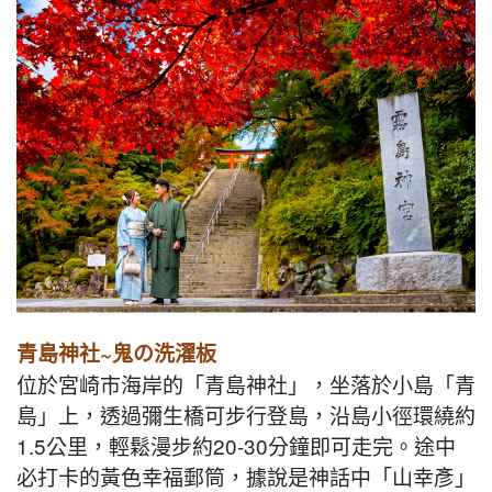
青島神社~鬼の洗濯板
位於宮崎市海岸的「青島神社」，坐落於小島「青
島」上，透過彌生橋可步行登島，沿島小徑環繞約
1.5公里，輕鬆漫步約20-30分鐘即可走完。途中
必打卡的黃色幸福郵筒，據說是神話中「山幸彥」