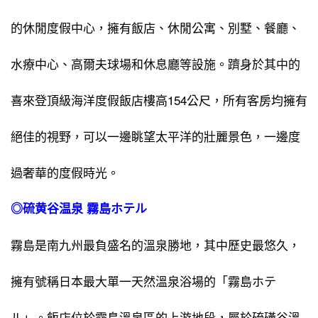
的休閒度假中心，擁有飯店、休閒公寓、別墅、餐廳、
水療中心、高爾夫球場和休息廳等設施。躋身於其中的
喜來登頂級海洋度假飯店樓高154公尺，所有客房均擁有
絕佳的視野，可以一邊眺望太平洋的壯麗景色，一邊度
過奢華的度假時光。
◎
硫黄谷温泉 霧島ホテル
霧島是南九州最負盛名的溫泉勝地，其中歷史最悠久，
擁有號稱日本最大單一天然溫泉浴場的「霧島ホテ
ル」。飯店位於霧島溫泉區的上游地段，屬於硫磺谷溫