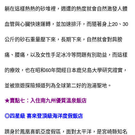
躺在這樣熱熱的砂堆裡，週遭的熱度就會自然激發人體
血管與心臟快速運轉，並加速排汗，而隨著身上20、30
公斤的砂石重量壓下來，長期下來，自然就會對肩膀
痛、腰痛，以及女性手足冰冷等問題有別助益，而這樣
的療效，也在昭和60年間經日本鹿兒島大學研究證實，
並被旅遊探險頻道列為全球第二好的泡湯聖地。
★賣點七：入住南九州優質溫泉飯店
◎四星級
喜來登頂級海洋度假飯店
躋身於鳳凰喜凱亞度假區，面對太平洋，是宮崎縣知名