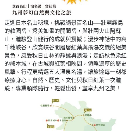
走進日本名山秘境，挑戰絕景百名山──壯麗霧島
的韓國岳、秀美如畫的開聞岳，與壯闊火山阿蘇
山，體驗登山健行的成就與震撼；漫步神話中的高
千穗峽谷，欣賞峽谷間層層紅葉與飛瀑交織的絕美
景色，感受秋日山林的靜謐與浪漫；走訪秋色染紅
的熊本城，在古城與紅葉相映間，領略濃厚的歷史
風華。行程更精選五大溫泉名湯，讓旅途每一刻都
療癒身心。自然、歷史、文化與秋日紅葉一次體
驗，專業領隊隨行，輕鬆出發，盡享九州之美！