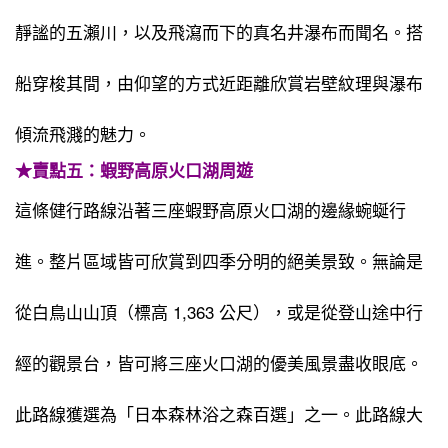
靜謐的五瀨川，以及飛瀉而下的真名井瀑布而聞名。搭
船穿梭其間，由仰望的方式近距離欣賞岩壁紋理與瀑布
傾流飛濺的魅力。
★賣點五：蝦野高原火口湖周遊
這條健行路線沿著三座蝦野高原火口湖的邊緣蜿蜒行
進。整片區域皆可欣賞到四季分明的絕美景致。無論是
從白鳥山山頂（標高 1,363 公尺），或是從登山途中行
經的觀景台，皆可將三座火口湖的優美風景盡收眼底。
此路線獲選為「日本森林浴之森百選」之一。此路線大