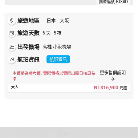
團型編號 KIX6D
夯講座
自由行
旅遊地區
room
日本
大阪
旅遊天數
天
夜
event
6
5
出發機場
flight_takeoff
高雄-小港機場
航班資訊
航班資訊
airlines
更多售價說明
本價格為參考價, 實際價格以實際出團日核算為
準
arrow_forward
NT$16,900
元起