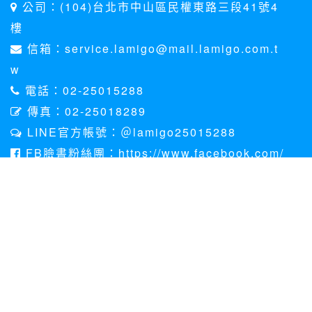
公司：(104)台北市中山區民權東路三段41號4
樓
信箱：service.lamigo@mail.lamigo.com.t
w
電話：02-25015288
傳真：02-25018289
LINE官方帳號：＠lamigo25015288
FB臉書粉絲團：https://www.facebook.com/
lamigotravel
世界健走的專家 健康旅遊那米哥
關於那米哥
個資法聲明
客訴處理專區