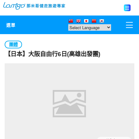
選單
那米哥莊園
團體
【日本】大阪自由行6日(高雄出發團)
中國
日本
亞洲韓國
歐美紐澳
台灣