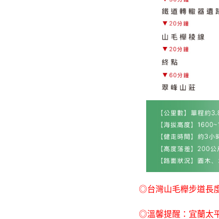
◎台灣山毛櫸步道長度：
◎溫馨提醒：宜蘭太