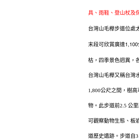
具、雨鞋、登山杖及
台灣山毛櫸步道位處太
末段可欣賞廣達1,1
枯，四季景色迥異，
台灣山毛櫸又稱台灣水
1,800公尺之間，
物。此步道前2.5 
可觀察動物生態、板
道歷史遺跡。步道自3