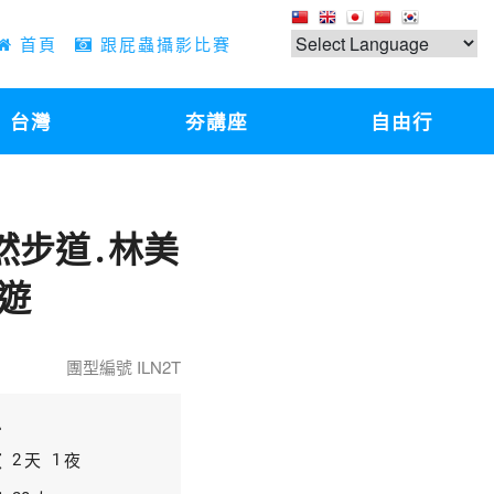
首頁
跟屁蟲攝影比賽
台灣
夯講座
自由行
然步道․林美
遊
團型編號 ILN2T
區
數
天
夜
2
1