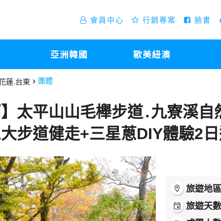
會員中心
行銷專案
臉書
亞洲韓國
歐美紐澳
花蓮.台東
團體
】太平山山毛櫸步道․九寮溪自
大步道健走+三星蔥DIY體驗2日
旅遊地
room
旅遊天
event