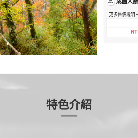
成團人
people
更多售價說明
arrow_f
NT
特色介紹