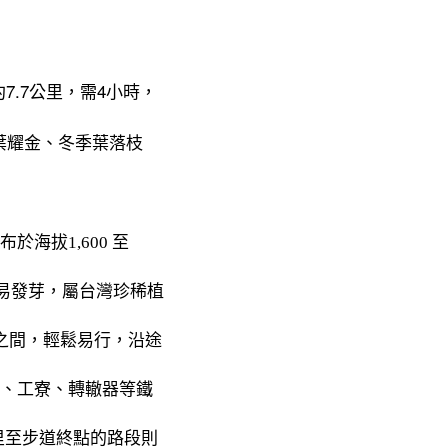
.7公里，需4小時，
葉耀金、冬季葉落枝
海拔1,600 至
不易發芽，屬台灣珍稀植
腰之間，輕鬆易行，沿途
、工寮、轉轍器等鐵
公里至步道終點的路段則