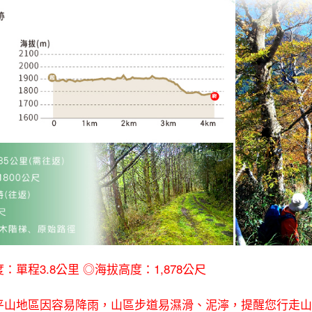
單程3.8公里 ◎海拔高度：1,878公尺
平山地區因容易降雨，山區步道易濕滑、泥濘，提醒您行走山