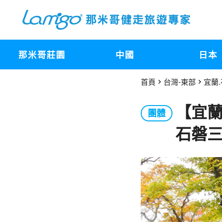
那米哥莊園
中國
日本
首頁
台灣-東部
宜蘭.
【宜蘭
團體
石磐三