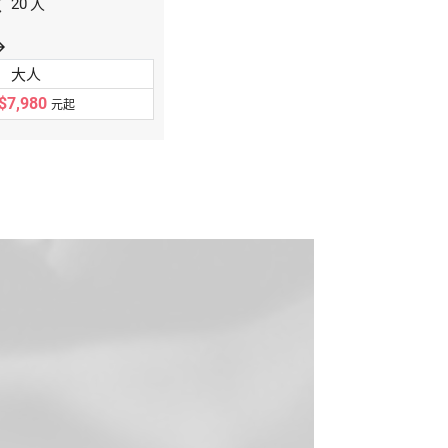
數
人
20
orward
大人
$7,980
元起