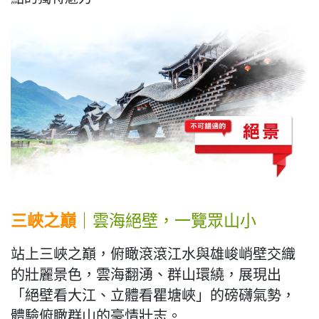
三峽之巔
｜雲海絕壁，一覽眾山小
站上三峽之巔，俯瞰滾滾江水與雄峻峭壁交織
的壯麗景色，雲海翻湧、群山環繞，展現出
「絕壁看大江、立體看瞿塘峽」的磅礴氣勢，
體驗俯瞰群山的豪情壯志。