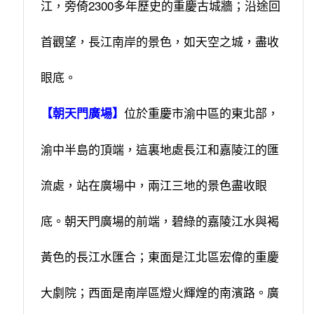
江，旁倚2300多年歷史的重慶古城牆；沿途回
首觀望，長江南岸的景色，如天空之城，盡收
眼底。
位於重慶市渝中區的東北部，
【朝天門廣場】
渝中半島的頂端，這裏地處長江和嘉陵江的匯
流處，站在廣場中，兩江三地的景色盡收眼
底。朝天門廣場的前端，碧綠的嘉陵江水與褐
黃色的長江水匯合；東面是江北區宏偉的重慶
大劇院；西面是南岸區燈火輝煌的南濱路。廣