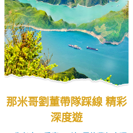
那米哥劉董帶隊踩線 精彩
深度遊