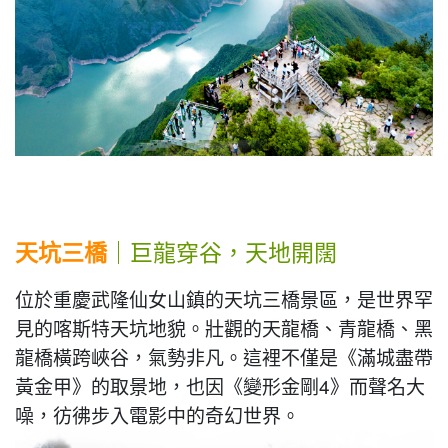
天坑三橋
｜巨龍穿谷，天地開闊
位於重慶武隆仙女山鎮的天坑三橋景區，是世界罕
見的喀斯特天坑地貌。壯觀的天龍橋、青龍橋、黑
龍橋橫跨峽谷，氣勢非凡。這裡不僅是《滿城盡帶
黃金甲》的取景地，也因《變形金剛4》而聲名大
噪，彷彿步入電影中的奇幻世界。