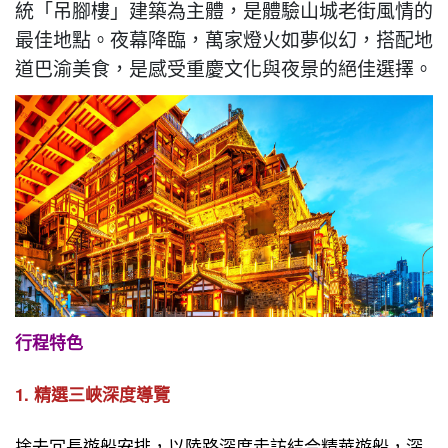
統「吊腳樓」建築為主體，是體驗山城老街風情的
最佳地點。夜幕降臨，萬家燈火如夢似幻，搭配地
道巴渝美食，是感受重慶文化與夜景的絕佳選擇。
行程特色
1. 精選三峽深度導覽
捨去冗長遊船安排，以陸路深度走訪結合精華遊船，深