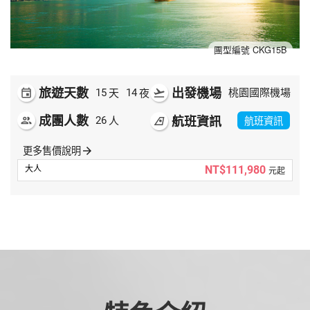
夯講座
自由行
團型編號 CKG15B
旅遊天數
出發機場
天
夜
event
15
14
flight_takeoff
桃園國際機場
成團人數
航班資訊
人
航班資訊
people
26
airlines
更多售價說明
arrow_forward
NT$111,980
元起