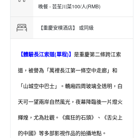
晚餐 -
芸苼川菜100/人(RMB)
【重慶安樸酒店】 或
同級
是重慶第二條跨江索
【體驗長江索道(單程)】
道，被譽為「萬裡長江第一條空中走廊」和
「山城空中巴士」。轎廂四周玻璃全透明，白
天可一望兩岸自然風光，夜幕降臨後一片燈火
輝煌，尤為壯觀。《瘋狂的石頭》、《舌尖上
的中國》等多部影視作品的拍攝地點。