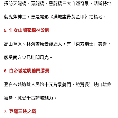
探訪天龍橋、青龍橋、黑龍橋三大自然奇景，喀斯特地
貌鬼斧神工，更是電影《滿城盡帶黃金甲》拍攝地。
5. 仙女山國家森林公園
高山草原、林海雪原景觀迷人，有「東方瑞士」美譽，
感受南方少見壯闊風光。
6. 白帝城遠眺夔門勝景
登白帝城遠眺人民幣十元背景夔門，飽覽長江峽口雄偉
氣勢，感受千古詩城魅力。
7. 登臨三峽之巔