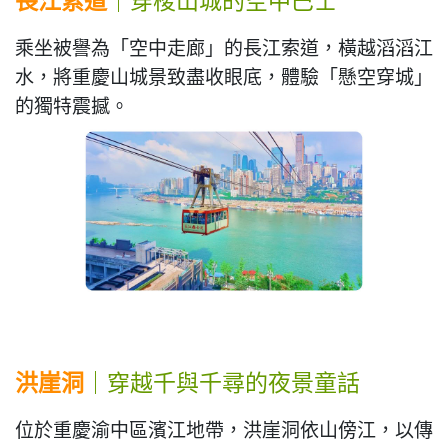
乘坐被譽為「空中走廊」的長江索道，橫越滔滔江
水，將重慶山城景致盡收眼底，體驗「懸空穿城」
的獨特震撼。
洪崖洞
｜穿越千與千尋的夜景童話
位於重慶渝中區濱江地帶，洪崖洞依山傍江，以傳