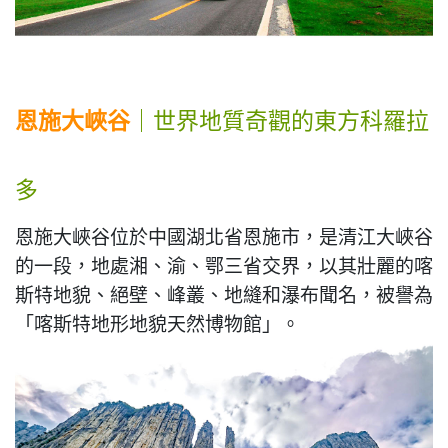
恩施大峽谷
｜世界地質奇觀的東方科羅拉
多
恩施大峽谷位於中國湖北省恩施市，是清江大峽谷
的一段，地處湘、渝、鄂三省交界，以其壯麗的喀
斯特地貌、絕壁、峰叢、地縫和瀑布聞名，被譽為
「喀斯特地形地貌天然博物館」。