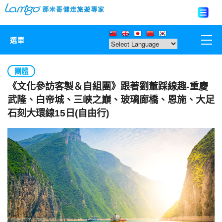
選單
那米哥莊園
團體
《文化參訪客製＆自組團》跟著劉董踩線趣-重慶
中國
武隆、白帝城、三峽之巔、玻璃廊橋、恩施、大足
石刻大環線15日(自由行)
日本
亞洲韓國
歐美紐澳
台灣