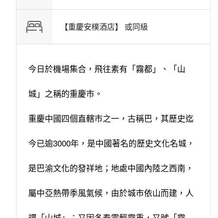
【重慶安樸酒店】 或
同級
今日於機場集合，飛往素有「霧都」、「山
城」之稱的重慶市。
重慶中國四個直轄市之一，古稱巴，其歷史迄
今已逾3000年，是中國著名的歷史文化名城，
是巴渝文化的發祥地；地處中國內陸之西南，
屬中亞熱帶季風氣候，由於城市依山而建，人
謂「山城」；又因冬春雲輕霧重，又號「霧