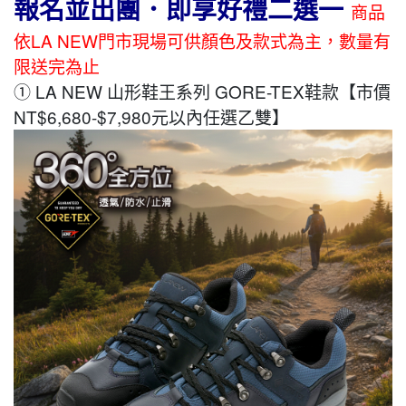
報名並出團．即享好禮二選一
商品
依LA NEW門市現場可供顏色及款式為主，數量有
限送完為止
① LA NEW 山形鞋王系列 GORE-TEX鞋款【市價
NT$6,680-$7,980元以內任選乙雙】