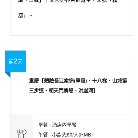
都」。
2
第
天
重慶【體驗長江索道(單程)、十八梯、山城第
三步道、朝天門廣場、洪崖洞】
早餐 -
酒店內早餐
午餐 -
小廚先80/人(RMB)