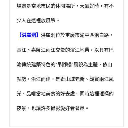
場還是當地市民的休閒場所，天氣好時，有不
少人在這裡放風箏。
洪崖洞位於重慶市渝中區滄白路，
【洪崖洞】
長江、嘉陵江兩江交彙的濱江地帶，以具有巴
渝傳統建築特色的“吊腳樓”風貌為主體，依山
就勢，沿江而建，是逛山城老街、觀賞兩江風
光、品嚐當地美食的好去處。同時這裡璀璨的
夜景，也讓許多攝影愛好者著迷。