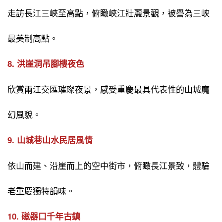
走訪長江三峽至高點，俯瞰峽江壯麗景觀，被譽為三峽
最美制高點。
8. 洪崖洞吊腳樓夜色
欣賞兩江交匯璀璨夜景，感受重慶最具代表性的山城魔
幻風貌。
9. 山城巷山水民居風情
依山而建、沿崖而上的空中街市，俯瞰長江景致，體驗
老重慶獨特韻味。
10. 磁器口千年古鎮