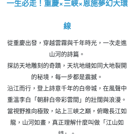
一生必走！重慶×三峽×恩施夢幻大環
線
從重慶出發，穿越雲霧與千年時光，一次走進
山河的詩篇。
探訪天地雕刻的奇蹟，天坑地縫如同大地裂開
的秘境，每一步都是震撼。
沿江而行，登上詩意千年的白帝城，在風聲中
重溫李白「朝辭白帝彩雲間」的壯闊與浪漫。
當視野推向極致，站上三峽之巔，俯瞰長江如
龍，山河如畫，真正理解什麼叫做「江山如
詩」。