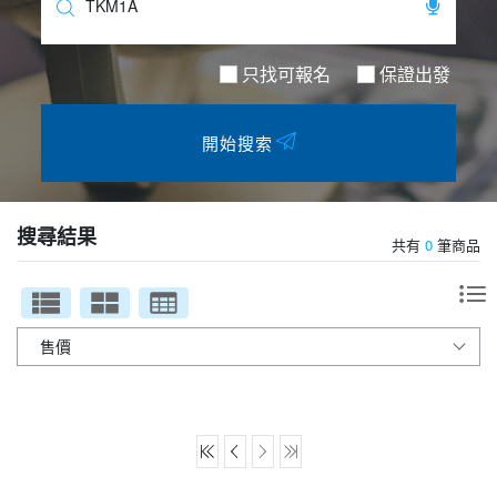
夯講座
自由行
只找可報名
保證出發
開始搜索
搜尋結果
共有
0
筆商品