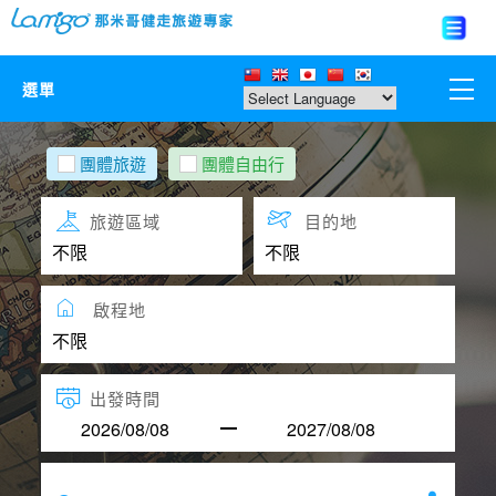
選單
那米哥莊園
團體旅遊
團體自由行
中國
旅遊區域
目的地
日本
啟程地
亞洲韓國
歐美紐澳
出發時間
台灣