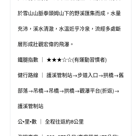
於雪山山脈拳頭姆山下的野溪匯集而成，水量
充沛，溪水清澈，水溫近乎冷泉，流經多處斷
層形成壯觀宏偉的飛瀑。
鐵腿指數 ｜ ★★★☆☆(有運動習慣者)
健行路線 ｜ 護溪管制站→步道入口→拱橋→舊
部落→吊橋→吊橋→拱橋→觀瀑平台(折返)→
護溪管制站
公•里•數 ｜ 全程往返約8公里