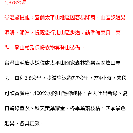
1,878公尺
◎溫馨提醒：宜蘭太平山地區因容易降雨，山區步道易
濕滑、泥濘，提醒您行走山區步道，請準備雨具、雨
鞋、登山杖及保暖衣物等登山裝備。
台灣山毛櫸步道位處太平山國家森林遊樂區翠峰山屋
旁，單程3.8公里，步道往返約7.7公里，需4小時，末段
可欣賞廣達1,100公頃的山毛櫸純林，春天吐出新綠、夏
日碧綠盎然、秋天黃葉耀金、冬季葉落枝枯，四季景色
迥異，各具風采。