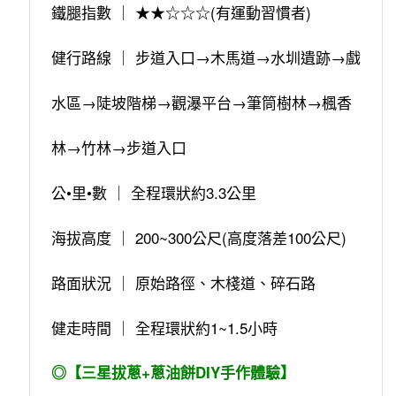
鐵腿指數 ｜ ★★☆☆☆(有運動習慣者)
健行路線 ｜ 步道入口→木馬道→水圳遺跡→戲
水區→陡坡階梯→觀瀑平台→筆筒樹林→楓香
林→竹林→步道入口
公•里•數 ｜ 全程環狀約3.3公里
海拔高度 ｜ 200~300公尺(高度落差100公尺)
路面狀況 ｜ 原始路徑、木棧道、碎石路
健走時間 ｜ 全程環狀約1~1.5小時
◎【三星拔蔥+蔥油餅DIY手作體驗】