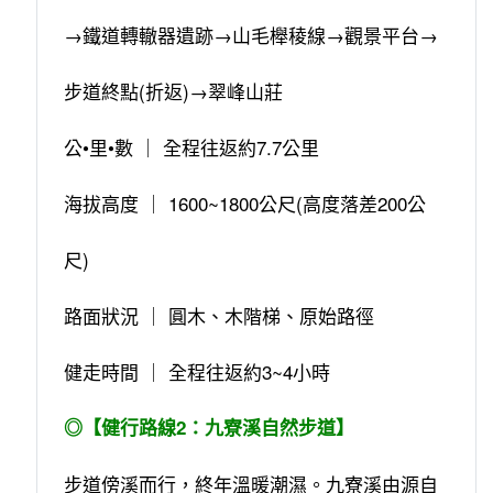
→鐵道轉轍器遺跡→山毛櫸稜線→觀景平台→
步道終點(折返)→翠峰山莊
公•里•數 ｜ 全程往返約7.7公里
海拔高度 ｜ 1600~1800公尺(高度落差200公
尺)
路面狀況 ｜ 圓木、木階梯、原始路徑
健走時間 ｜ 全程往返約3~4小時
◎【健行路線2：九寮溪自然步道】
步道傍溪而行，終年溫暖潮濕。九寮溪由源自