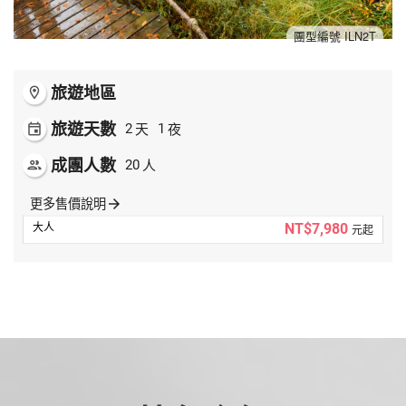
夯講座
團型編號 ILN2T
自由行
旅遊地區
room
旅遊天數
天
夜
event
2
1
成團人數
人
people
20
更多售價說明
arrow_forward
NT$7,980
元起