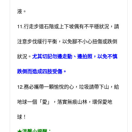
液。
11.行走步道石階或上下坡偶有不平穩狀況，請
注意步伐緩行平衡，以免腳不小心扭傷或跌倒
狀況。
尤其切記勿邊走動、邊拍照，以免不慎
跌倒而造成四肢受傷。
12.務必攜帶一顆愉悅的心，垃圾請帶下山，給
地球一個「愛」，落實無痕山林，環保愛地
球！
★溫馨小提醒：