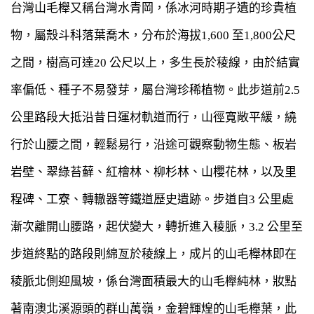
台灣山毛櫸又稱台灣水青岡，係冰河時期孑遺的珍貴植
物，屬殼斗科落葉喬木，分布於海拔1,600 至1,800公尺
之間，樹高可達20 公尺以上，多生長於稜線，由於結實
率偏低、種子不易發芽，屬台灣珍稀植物。此步道前2.5
公里路段大抵沿昔日運材軌道而行，山徑寬敞平緩，繞
行於山腰之間，輕鬆易行，沿途可觀察動物生態、板岩
岩壁、翠綠苔蘚、紅檜林、柳杉林、山櫻花林，以及里
程碑、工寮、轉轍器等鐵道歷史遺跡。步道自3 公里處
漸次離開山腰路，起伏變大，轉折進入稜脈，3.2 公里至
步道終點的路段則綿亙於稜線上，成片的山毛櫸林即在
稜脈北側迎風坡，係台灣面積最大的山毛櫸純林，妝點
著南澳北溪源頭的群山萬嶺，金碧輝煌的山毛櫸葉，此