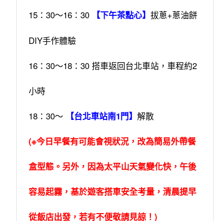
15：30～16：30
拔蔥+蔥油餅
【下午茶點心】
DIY手作體驗
16：30～18：30 搭車返回台北車站，車程約2
小時
18：30～
解散
【台北車站南1門】
(※今日早餐有可能會視狀況，改為簡易外帶餐
盒型態。另外，因為太平山天氣變化快，午後
容易起霧，基於遊客搭車安全考量，清晨提早
從飯店出發，若有不便敬請見諒！)