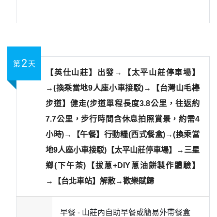
2
第
天
【英仕山莊】出發→【太平山莊停車場】
→(換乘當地9人座小車接駁)→【台灣山毛櫸
步道】健走(步道單程長度3.8公里，往返約
7.7公里，步行時間含休息拍照賞景，約需4
小時)→【午餐】行動糧(西式餐盒)→(換乘當
地9人座小車接駁)【太平山莊停車場】→三星
鄉(下午茶)【拔蔥+DIY蔥油餅製作體驗】
→【台北車站】解散→歡樂賦歸
早餐 -
山莊內自助早餐或簡易外帶餐盒