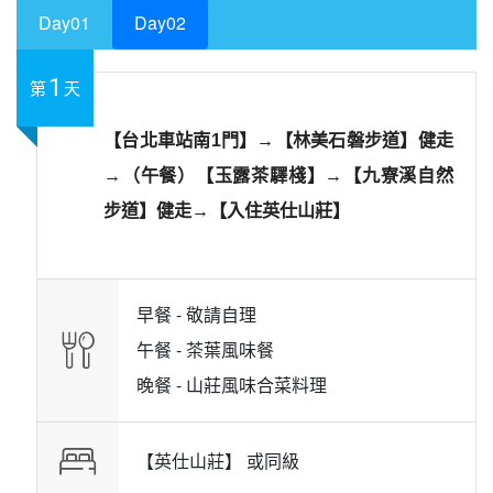
Day01
Day02
1
第
天
【台北車站南1門】→【林美石磐步道】健走
→（午餐）【玉露茶驛棧】→【九寮溪自然
步道】健走→【入住英仕山莊】
早餐 -
敬請自理
午餐 -
茶葉風味餐
晚餐 -
山莊風味合菜料理
【英仕山莊】 或
同級