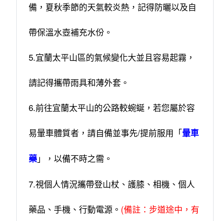
備，夏秋季節的天氣較炎熱，記得防曬以及自
帶保溫水壺補充水份。
5.宜蘭太平山區的氣候變化大並且容易起霧，
請記得攜帶雨具和薄外套。
6.前往宜蘭太平山的公路較蜿蜒，若您屬於容
易暈車體質者，請自備並事先/提前服用「
暈車
」，以備不時之需。
藥
7.視個人情況攜帶登山杖、護膝、相機、個人
藥品、手機、行動電源。
(備註：步道途中，有