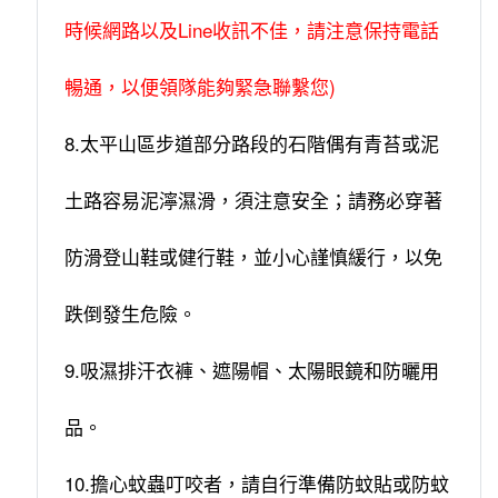
時候網路以及Line收訊不佳，請注意保持電話
暢通，以便領隊能夠緊急聯繫您)
8.太平山區步道部分路段的石階偶有青苔或泥
土路容易泥濘濕滑，須注意安全；請務必穿著
防滑登山鞋或健行鞋，並小心謹慎緩行，以免
跌倒發生危險。
9.吸濕排汗衣褲、遮陽帽、太陽眼鏡和防曬用
品。
10.擔心蚊蟲叮咬者，請自行準備防蚊貼或防蚊