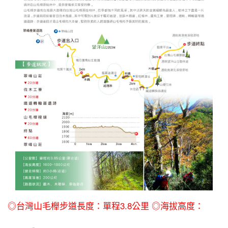
◎台灣山毛櫸步道長度：單程3.8公里 ◎海拔高度：