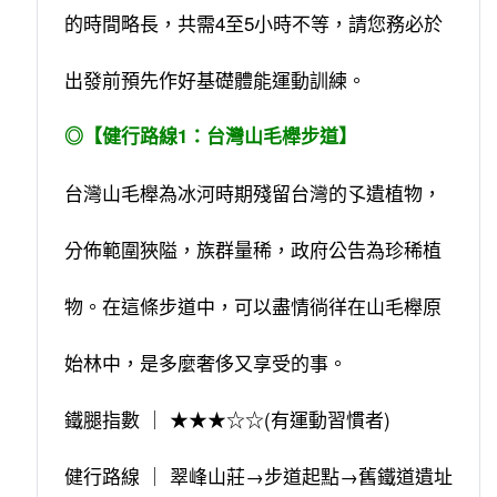
的時間略長，共需4至5小時不等，請您務必於
出發前預先作好基礎體能運動訓練。
◎【健行路線1：台灣山毛櫸步道】
台灣山毛櫸為冰河時期殘留台灣的孓遺植物，
分佈範圍狹隘，族群量稀，政府公告為珍稀植
物。在這條步道中，可以盡情徜徉在山毛櫸原
始林中，是多麼奢侈又享受的事。
鐵腿指數 ｜ ★★★☆☆(有運動習慣者)
健行路線 ｜ 翠峰山莊→步道起點→舊鐵道遺址