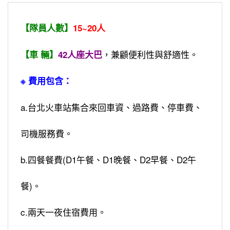
【隊員人數】
15~20人
，兼顧便利性與舒適性。
【車 輛】
42人座大巴
※ 費用包含：
a.台北火車站集合來回車資、過路費、停車費、
司機服務費。
b.四餐餐費(D1午餐、D1晚餐、D2早餐、D2午
餐)。
c.兩天一夜住宿費用。