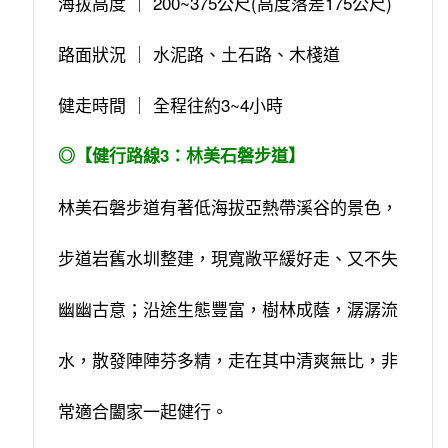
海拔高度 ｜ 200~375公尺(高度落差175公尺)
路面狀況 ｜ 水泥路、土石路、木棧道
健走時間 ｜ 全程往約3~4小時
◎【健行路線3：林美石磐步道】
林美石磐步道有著低海拔亞熱帶溪谷的景色，
步道岩舊水圳整建，現寬敞平緩好走、又不失
幽幽古意；沿途生態豐富，樹林成蔭，潺潺流
水，散發陣陣芬多精，走在其中清爽無比，非
常適合闔家一起健行。