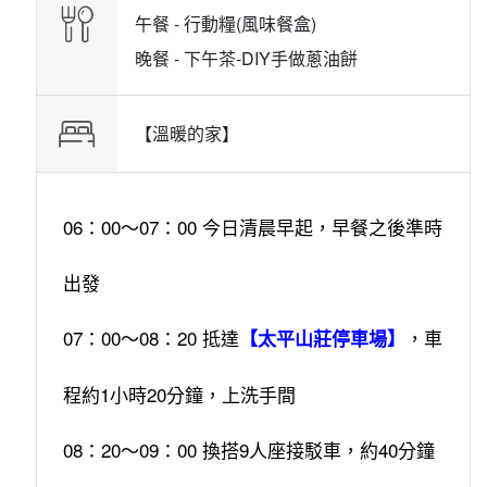
午餐 -
行動糧(風味餐盒)
晚餐 -
下午茶-DIY手做蔥油餅
【溫暖的家】
06：00～07：00 今日清晨早起，早餐之後準時
出發
07：00～08：20 抵達
，車
【太平山莊停車場】
程約1小時20分鐘，上洗手間
08：20～09：00 換搭9人座接駁車，約40分鐘