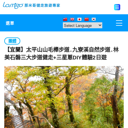
選單
那米哥莊園
團體
【宜蘭】太平山山毛櫸步道․九寮溪自然步道․林
中國
美石磐三大步道健走+三星蔥DIY體驗2日遊
日本
亞洲韓國
歐美紐澳
台灣