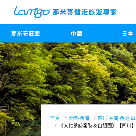
那米哥莊園
中國
日本
首頁
大陸-西南
四川.雲南.西藏.
《文化參訪客製＆自組團》【四川】