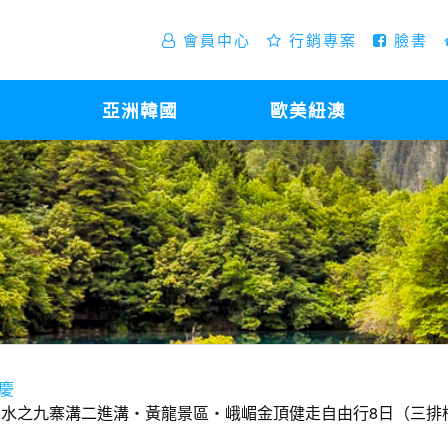
會員中心
行銷專案
臉書
亞洲韓國
歐美紐澳
重慶
水之九寨溝二進溝・黃龍景區・峨嵋金頂健走自由行8日（三排