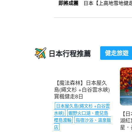
日本【上高地雪地健走8日
即將成團
日本行程推薦
健走旅遊
【魔法森林】日本屋久
【日
島(繩文杉 +白谷雲水峽)
湖紅
賞楓健走8日
星．