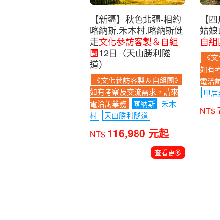
【四
【新疆】秋色北疆-相約
姑娘
喀納斯.禾木村.喀納斯健
自組
走
文化參訪客製＆自組
團
12日（天山勝利隧
《文
道）
如有
《文化參訪客製＆自組團》
電洽
如有考察及交流需求，請來
甲居
電洽詢業務
喀納斯
禾木
NT$
村
天山勝利隧道
116,980 元起
NT$
查看更多