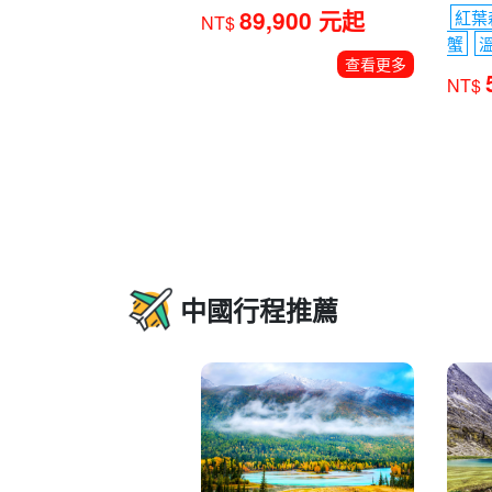
日本屋久島(繩文杉 +白谷雲
紅葉
水峽)
蝦野火口湖、鹿兒島
蟹
櫻島渡輪
指宿沙浴、溫泉飯
NT$
店
89,900 元起
NT$
查看更多
中國行程推薦