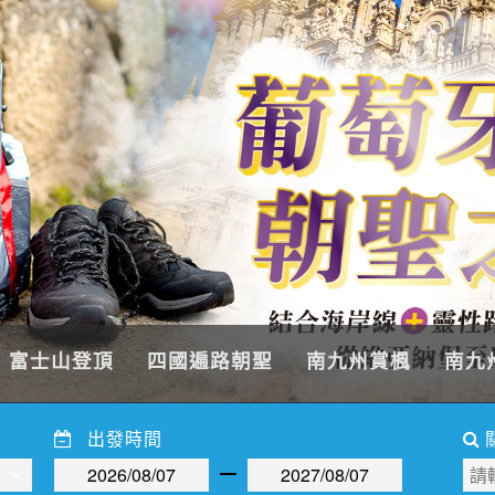
富士山登頂
四國遍路朝聖
南九州賞楓
南九
出發時間