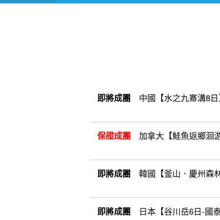
中國【水之九寨溝8日】9
即將成團
加拿大【鮭魚返鄉洄游12
保證成團
韓國【釜山．慶州森林療癒6日
即將成團
日本【谷川岳6日-國泰】10/
即將成團