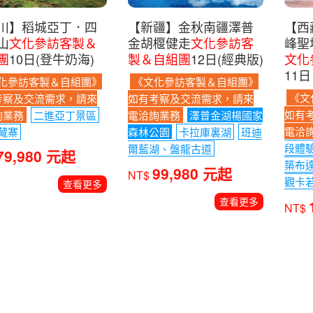
川】稻城亞丁．四
【新疆】金秋南疆澤普
【西
山
文化參訪客製＆
金胡椻健走
文化參訪客
峰聖
團
10日(登牛奶海)
製＆自組團
12日(經典版)
文化
11日
化參訪客製＆自組團》
《文化參訪客製＆自組團》
《文
考察及交流需求，請來
如有考察及交流需求，請來
如有
詢業務
二進亞丁景區
電洽詢業務
澤普金湖楊國家
電洽
藏寨
森林公園
卡拉庫裏湖
班迪
段體
爾藍湖、盤龍古道
79,980 元起
築布
99,980 元起
NT$
觀卡
查看更多
查看更多
NT$