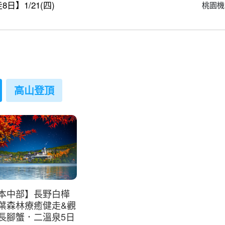
】1/21(四)
桃園機
高山登頂
本中部】長野白樺
葉森林療癒健走&觀
長腳蟹．二溫泉5日