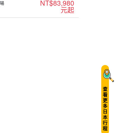
NT$83,980
場
元起
查
看
更
多
日
本
行
程