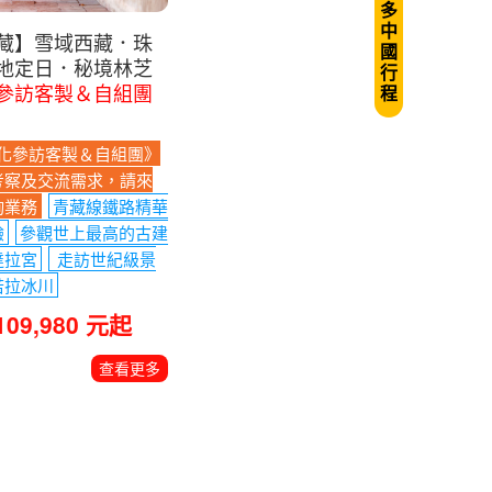
看
更
多
中
藏】雪域西藏．珠
國
地定日．秘境林芝
行
參訪客製＆自組團
程
化參訪客製＆自組團》
考察及交流需求，請來
詢業務
青藏線鐵路精華
驗
參觀世上最高的古建
達拉宮
走訪世紀級景
若拉冰川
109,980 元起
查看更多