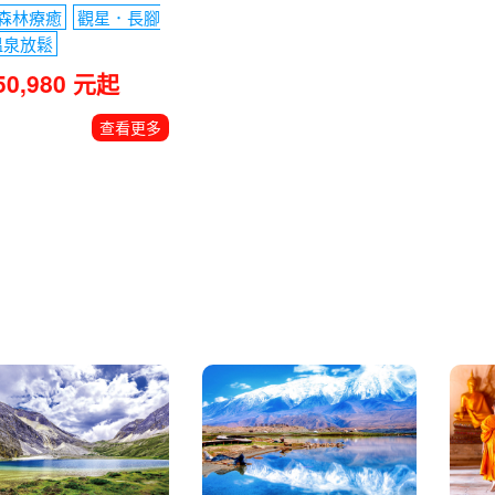
森林療癒
觀星．長腳
溫泉放鬆
50,980 元起
查看更多