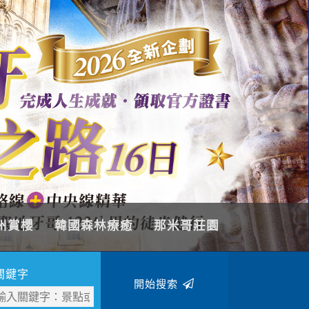
州賞櫻
韓國森林療癒
那米哥莊園
關鍵字
開始搜索