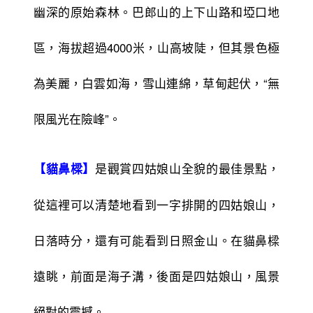
幽深的原始森林。巴郎山的上下山路和埡口地
區，海拔超過4000米，山高坡陡，但其景色極
為美麗，白雲如海，雪山連綿，草甸起伏，“無
限風光在險峰”。
是觀賞四姑娘山全貌的最佳景點，
【貓鼻樑】
從這裡可以清楚地看到一字排開的四姑娘山，
日落時分，還有可能看到日照金山。在貓鼻樑
遠眺，前面是海子溝，後面是四姑娘山，風景
絕對的震撼。