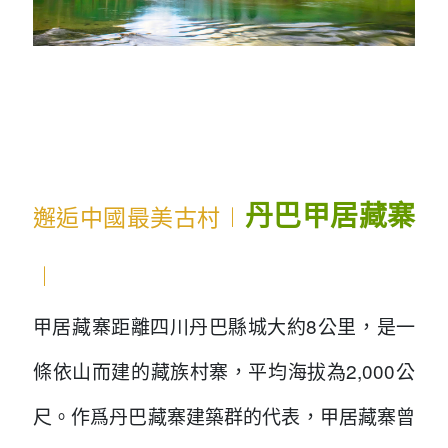
...
...
...
丹巴甲居藏寨
邂逅中國最美古村︱
︱
甲居藏寨距離四川丹巴縣城大約8公里，是一
條依山而建的藏族村寨，平均海拔為2,000公
尺。作爲丹巴藏寨建築群的代表，甲居藏寨曾