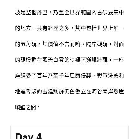
坡是整個丹巴，乃至全世界範圍內古碉最集中
的地方，共有84座之多，其中包括世界上唯一
的五角碉，其價值不言而喻。隔岸觀碉，對面
的碉樓群在藍天白雲的映襯下巍峨壯觀，一座
座經受了百年乃至千年風雨侵襲、戰爭洗禮和
地震考驗的古建築群仍舊傲立在河谷兩岸懸崖
峭壁之間。
Day 4