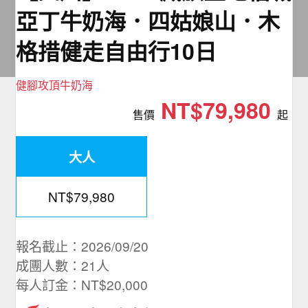
夯講座
亞丁牛奶海．四姑娘山．木
格措健走自由行10日
自由行
健腳攻頂牛奶海
NT$79,980
售價
起
大人
NT$79,980
報名截止：2026/09/20
成團人數：21人
每人訂金：NT$20,000