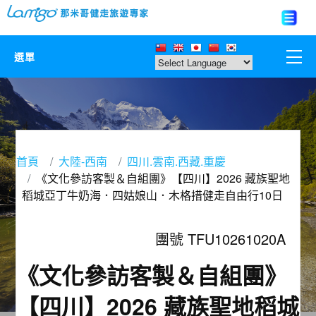
選單
那米哥莊園
中國
首頁
大陸-西南
四川.雲南.西藏.重慶
日本
《文化參訪客製＆自組團》【四川】2026 藏族聖地
稻城亞丁牛奶海．四姑娘山．木格措健走自由行10日
亞洲韓國
團號 TFU10261020A
歐美紐澳
《文化參訪客製＆自組團》
台灣
【四川】2026 藏族聖地稻城