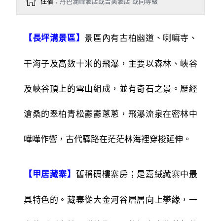
住宿
：丹巴瀾峰酒店或吉美酒店 或同等級
景區內有古柏幽道、喇嘛寺、
【長坪溝景區】
干海子及高數十米的飛瀑，主要以森林、峽谷
及峽谷頂上的雪山組成，並有奇石之景。歷經
滄桑的翠柏青松鬱鬱蔥蔥，飛瀑流泉在密林中
嘩嘩作響，古代驛路在茫茫林海裡穿梭延伸。
舊稱碉樓寨房；是嘉絨藏寨中最
【甲居藏寨】
具特色的。藏寨從大金河谷層層向上攀緣，一