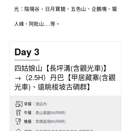
光：陰陽谷、日月寶鏡、五色山、企鵝嘴、獵
人峰、阿妣山….等。
Day 3
四姑娘山【長坪溝(含觀光車)】
→（2.5H）丹巴【甲居藏寨(含觀
光車)、遠眺梭坡古碉群】
早餐
：酒店內
午餐
：貴山餐廳50(RMB)
晚餐
：青稞面塊80(RMB)