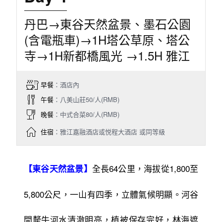
丹巴→東谷天然盆景、墨石公園
(含電瓶車)→1H塔公草原、塔公
寺→1H新都橋風光 →1.5H 雅江
早餐
：酒店內
午餐
：八美山莊50/人(RMB)
晚餐
：中式合菜80/人(RMB)
住宿
：雅江嘉融酒店或悦程大酒店 或同等級
全長64公里，海拔從1,800至
【東谷天然盆景】
5,800公尺，一山有四季，立體氣候明顯。河谷
間犛牛河水清澈明亮，植被保存完好，林海遮