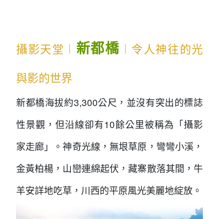
...
新都橋
攝影天堂︱
︱令人神往的光
與影的世界
新都橋海拔約3,300公尺，並沒有突出的標誌
性景觀，但沿線卻有10餘公里被稱為「攝影
家走廊」。神奇光線，無垠草原，彎彎小溪，
金黃柏楊，山巒連綿起伏，藏寨散落其間，牛
羊安詳地吃草，川西的平原風光美麗地綻放。