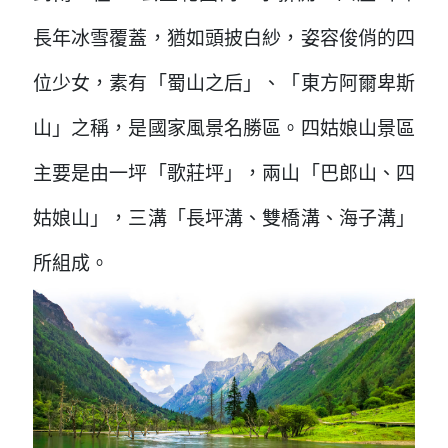
長年冰雪覆蓋，猶如頭披白紗，姿容俊俏的四
位少女，素有「蜀山之后」、「東方阿爾卑斯
山」之稱，是國家風景名勝區。四姑娘山景區
主要是由一坪「歌莊坪」，兩山「巴郎山、四
姑娘山」，三溝「長坪溝、雙橋溝、海子溝」
所組成。