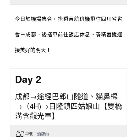
今日於機場集合，搭乘直航班機飛往四川省省
會－成都。後搭車前往飯店休息。養精蓄銳迎
接美好的明天！
Day 2
成都→途經巴郎山隧道、貓鼻樑
→（4H)→日隆鎮四姑娘山【雙橋
溝含觀光車】
早餐
：酒店內