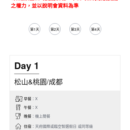
之權力，並以說明會資料為準
第1天
第2天
第3天
第4天
第5天
Day 1
松山&桃園/成都
早餐
：X
午餐
：X
晚餐
：機上簡餐
住宿
：天府國際或臨空智選假日 或同等級