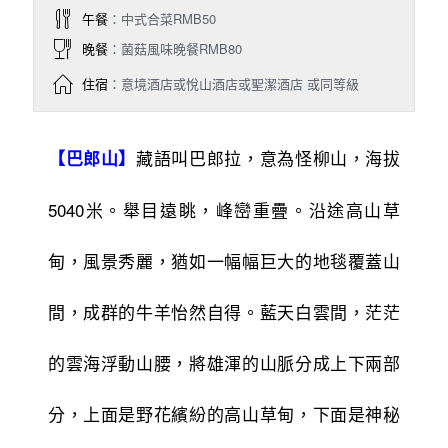
午餐
：中式合菜RMB50
晚餐
：菌菇風味晚餐RMB80
住宿
：意境酒店或悅山酒店或聖潔酒店 或同等級
藏語叫巴郎拉，意為怪柳山，海拔
【巴郎山】
5040米。舉目遠眺，峰巒重疊。沿途高山草
甸，風景秀麗，猶如一幅幅巨大的地毯覆蓋山
間，成群的牛羊怡然自得。藍天白雲間，茫茫
的雲海浮動山腰，將雄渾的山脈分成上下兩部
分，上面是野花繽紛的高山草甸，下面是神秘