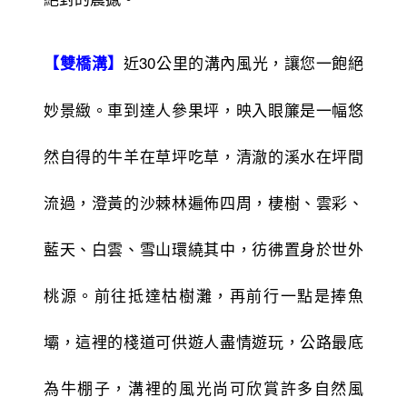
近30公里的溝內風光，讓您一飽絕
【雙橋溝】
妙景緻。車到達人參果坪，映入眼簾是一幅悠
然自得的牛羊在草坪吃草，清澈的溪水在坪間
流過，澄黃的沙棘林遍佈四周，棲樹、雲彩、
藍天、白雲、雪山環繞其中，彷彿置身於世外
桃源。前往抵達枯樹灘，再前行一點是捧魚
壩，這裡的棧道可供遊人盡情遊玩，公路最底
為牛棚子，溝裡的風光尚可欣賞許多自然風