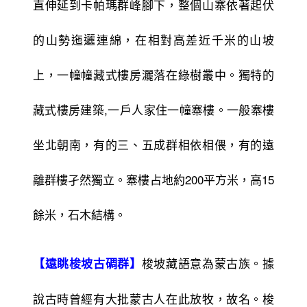
直伸延到卡帕瑪群峰腳下，整個山寨依著起伏
的山勢迤邐連綿，在相對高差近千米的山坡
上，一幢幢藏式樓房灑落在綠樹叢中。獨特的
藏式樓房建築,一戶人家住一幢寨樓。一般寨樓
坐北朝南，有的三、五成群相依相偎，有的遠
離群樓孑然獨立。寨樓占地約200平方米，高15
餘米，石木結構。
梭坡藏語意為蒙古族。據
【遠眺梭坡古碉群】
說古時曾經有大批蒙古人在此放牧，故名。梭