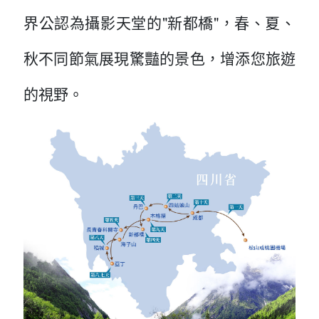
界公認為攝影天堂的"新都橋"，春、夏、
秋不同節氣展現驚豔的景色，增添您旅遊
的視野。