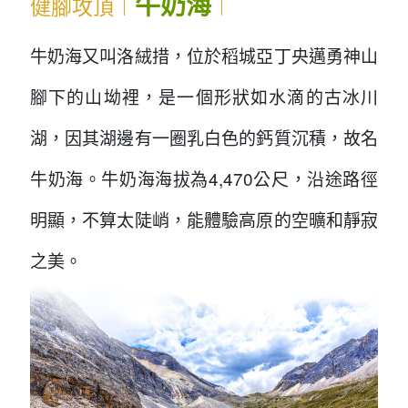
牛奶海
健腳攻頂︱
︱
牛奶海又叫洛絨措，位於稻城亞丁央邁勇神山
腳下的山坳裡，是一個形狀如水滴的古冰川
湖，因其湖邊有一圈乳白色的鈣質沉積，故名
牛奶海。牛奶海海拔為4,470公尺，沿途路徑
明顯，不算太陡峭，能體驗高原的空曠和靜寂
之美。