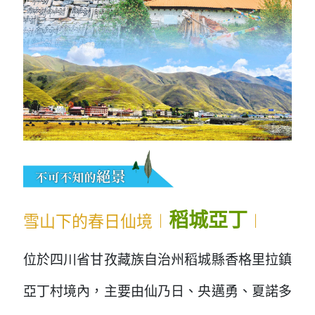
稻城亞丁
雪山下的春日仙境︱
︱
位於四川省甘孜藏族自治州稻城縣香格里拉鎮
亞丁村境內，主要由仙乃日、央邁勇、夏諾多