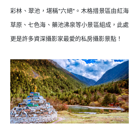
彩林、翠池，堪稱"六絕"。木格措景區由紅海
草原、七色海、藥池沸泉等小景區組成，此處
更是許多資深攝影家最愛的私房攝影景點！
...