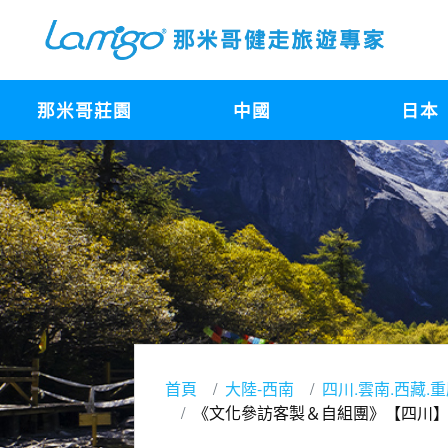
那米哥莊園
中國
日本
首頁
大陸-西南
四川.雲南.西藏.
《文化參訪客製＆自組團》【四川】2