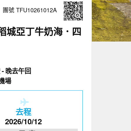
團號 TFU10261012A
地稻城亞丁牛奶海．四
空
晚去午回
機場
去程
2026/10/12