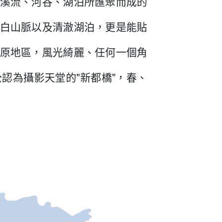
溪流、河谷、湖泊所匯聚而成的
白山脈以及清澈湖泊，更是能貼
原地區，風光綺麗、任何一個角
認為攝影天堂的"新都橋"，春、