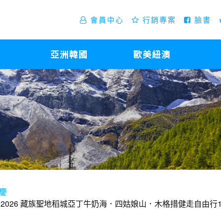
會員中心
行銷專案
臉書
亞洲韓國
歐美紐澳
重慶
026 藏族聖地稻城亞丁牛奶海．四姑娘山．木格措健走自由行1