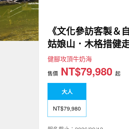
《文化參訪客製＆自
姑娘山．木格措健走
健腳攻頂牛奶海
NT$79,980
售價
起
大人
NT$79,980
報名截止：2026/09/12