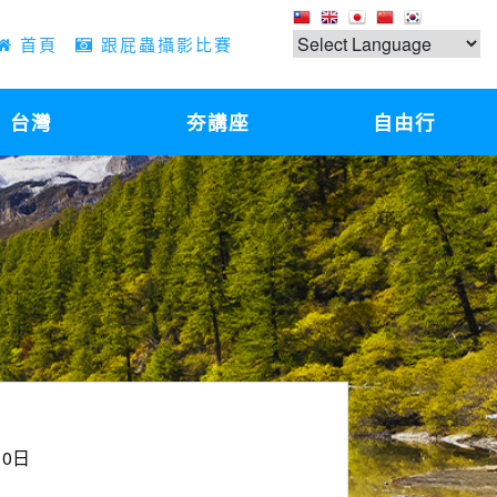
首頁
跟屁蟲攝影比賽
台灣
夯講座
自由行
0日