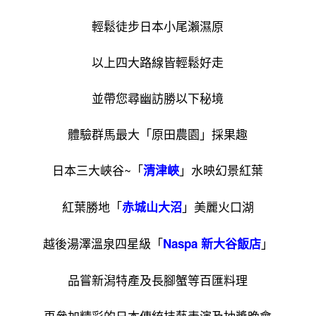
輕鬆徒步日本小尾瀨濕原
以上四大路線皆輕鬆好走
並帶您尋幽訪勝以下秘境
體驗群馬最大「原田農園」採果趣
日本三大峽谷~「
」水映幻景紅葉
清津峽
勝地「
」美麗火口湖
赤城山大沼
紅葉
越後湯澤溫泉四星級「
」
Naspa 新大谷飯店
品嘗新潟特產及長腳蟹等百匯料理
再參加精彩的日本傳統技藝表演及抽獎晚會