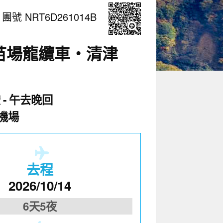
團號 NRT6D261014B
苗場龍纜車‧清津
空
午去晚回
機場
去程
2026/10/14
6天5夜