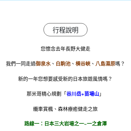
行程說明
您懷念去年長野大健走
我們一同走過
、
、
、
嗎？
御泉水
白駒池
橫谷峽
八島濕原
新的一年您想要感受新的日本旅遊風情嗎？
那米哥精心規劃「
」
谷川岳+苗場山
纜車賞楓、森林療癒健走之旅
路線一：日本三大岩場之一~一之倉澤