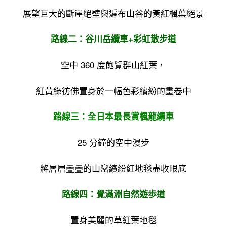
展望巨大的斷崖絕壁與遍布山谷的黃紅楓葉絕景
路線二：谷川岳纜車+彩虹散步道
空中 360 度飽覽群山紅葉，
紅黃綠彷佛置身於一幅色彩繽紛的畫卷中
路線三：全日本最長賞楓龍纜車
25 分鐘的空中漫步
將層層疊疊的山巒繽紛紅地毯盡收眼底
路線四：覺滿淵自然遊歩道
置身美麗的草紅葉地毯