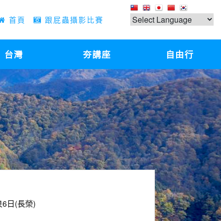
首頁
跟屁蟲攝影比賽
台灣
夯講座
自由行
日(長榮)