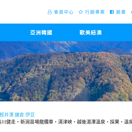
會員中心
行銷專案
臉書
亞洲韓國
歐美紐澳
.輕井澤.鎌倉.伊豆
谷川健走‧新潟苗場龍纜車‧清津峽‧越後湯澤溫泉‧採果‧溫泉6