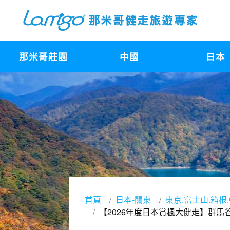
那米哥莊園
中國
日本
首頁
日本-關東
東京.富士山.箱根
【2026年度日本賞楓大健走】群馬