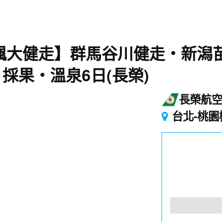
賞楓大健走】群馬谷川健走‧新潟
採果‧溫泉6日(長榮)
長榮航
台北-桃園