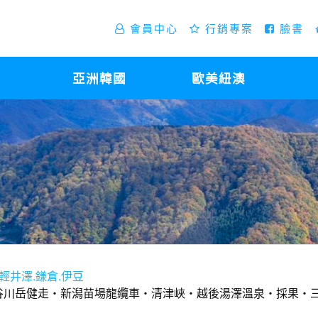
會員中心
行銷專案
臉書
亞洲韓國
歐美紐澳
.輕井澤.鎌倉.伊豆
馬谷川岳健走‧新潟苗場龍纜車‧清津峽‧越後湯澤溫泉‧採果‧