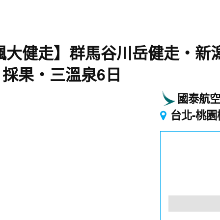
賞楓大健走】群馬谷川岳健走‧新
採果‧三溫泉6日
國泰航
台北-桃園