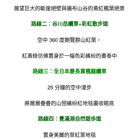
展望巨大的斷崖絕壁與遍布山谷的黃紅楓葉絕景
路線二：谷川岳纜車+彩虹散步道
空中 360 度飽覽群山紅葉，
紅黃綠彷佛置身於一幅色彩繽紛的畫卷中
路線三：全日本最長賞楓龍纜車
25 分鐘的空中漫步
將層層疊疊的山巒繽紛紅地毯盡收眼底
路線四：覺滿淵自然遊歩道
置身美麗的草紅葉地毯