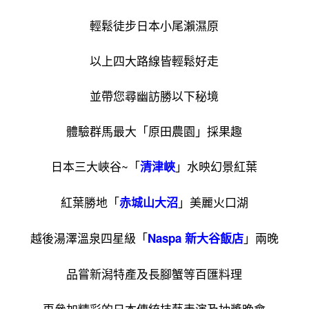
輕鬆徒步日本小尾瀨濕原
以上四大路線皆輕鬆好走
並帶您尋幽訪勝以下秘境
體驗群馬最大「原田農園」採果趣
日本三大峽谷~「
」水映幻景紅葉
清津峽
勝地「
」美麗火口湖
赤城山大沼
紅葉
越後湯澤溫泉四星級「
」兩晚
Naspa 新大谷飯店
品嘗新潟特產及長腳蟹等百匯料理
再參加精彩的日本傳統技藝表演及抽獎晚會