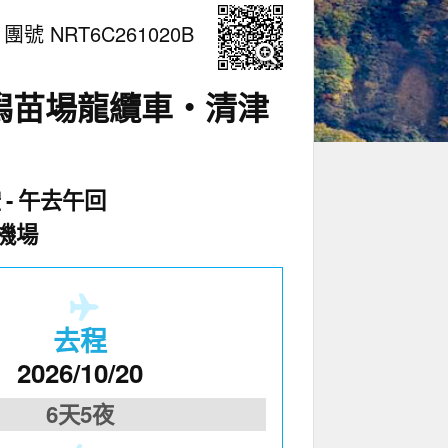
團號 NRT6C261020B
潟苗場龍纜車‧清津
空
午去午回
機場
去程
2026/10/20
6天5夜