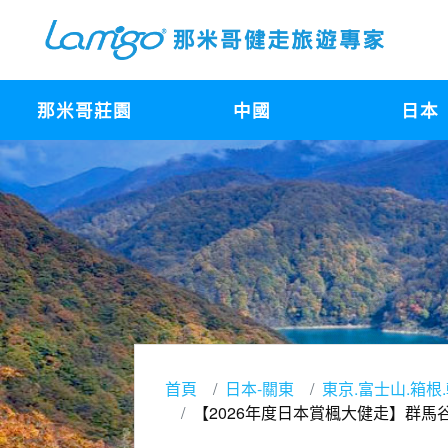
那米哥莊園
中國
日本
首頁
日本-關東
東京.富士山.箱根
【2026年度日本賞楓大健走】群