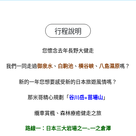
行程說明
您懷念去年長野大健走
我們一同走過
、
、
、
嗎？
御泉水
白駒池
橫谷峽
八島濕原
新的一年您想要感受新的日本旅遊風情嗎？
那米哥精心規劃「
」
谷川岳+苗場山
纜車賞楓、森林療癒健走之旅
路線一：日本三大岩場之一~一之倉澤