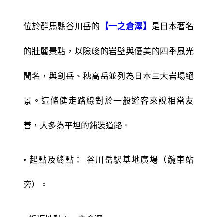
位於群馬縣谷川岳的
是日本著名
【一之倉澤】
的壯麗景點，以險峻的岩壁與優美的四季風光
聞名，與劍岳、穗高岳並列為日本三大岩場絕
景。這條健走路線對於一般遊客來說相當友
善，大多為平坦的鋪裝道路。
• 起點及終點： 谷川岳駅基地廣場（纜車站
旁）。