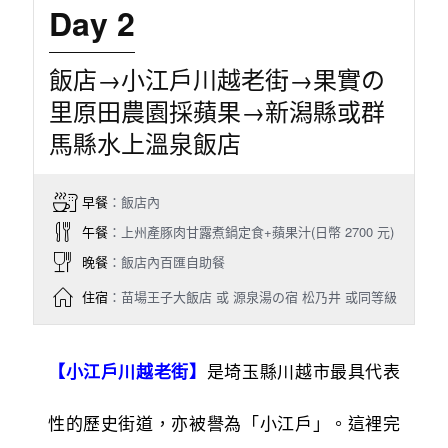
Day 2
飯店→小江戶川越老街→果實の
里原田農園採蘋果→新潟縣或群
馬縣水上溫泉飯店
早餐
：飯店內
午餐
：上州產豚肉甘露煮鍋定食+蘋果汁(日幣 2700 元)
晚餐
：飯店內百匯自助餐
住宿
：苗場王子大飯店 或 源泉湯の宿 松乃井 或同等級
是埼玉縣川越市最具代表
【小江戶川越老街】
性的歷史街道，亦被譽為「小江戶」。這裡完