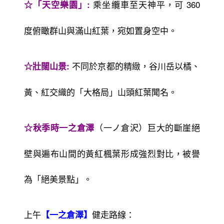
乘坐纜車至天神平，可 360
☆「天空樂園」:
度俯瞰群山與滿山紅葉，宛如置身空中。
不同於京都的精緻，谷川岳以橘、
☆壯闊山景:
黃、紅交織的「大格局」山頭紅葉聞名。
（一ノ倉沢）巨大的斷崖絕
☆秋季時一之倉澤
壁與遍布山間的黃紅楓葉形成強烈對比，被譽
為「絕美景點」。
上午
健走路線：
【一之倉澤】