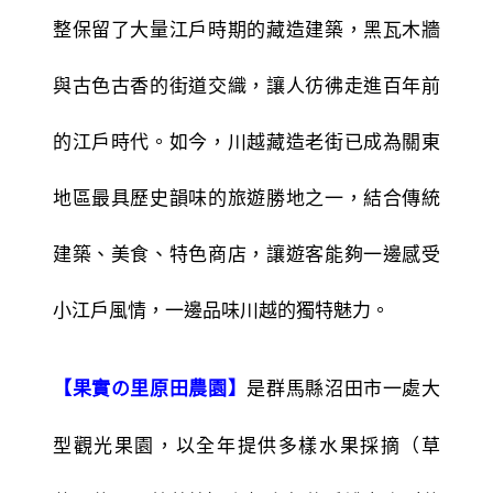
整保留了大量江戶時期的藏造建築，黑瓦木牆
與古色古香的街道交織，讓人彷彿走進百年前
的江戶時代。如今，川越藏造老街已成為關東
地區最具歷史韻味的旅遊勝地之一，結合傳統
建築、美食、特色商店，讓遊客能夠一邊感受
小江戶風情，一邊品味川越的獨特魅力。
是群馬縣沼田市一處大
【果實の里原田農園】
型觀光果園，以全年提供多樣水果採摘（草