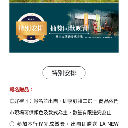
特別安排
報名贈品：
◎好禮 1：報名並出團．即享好禮二選一 商品依門
市現場可供顏色及款式為主，數量有限送完為止
① 參加本行程完成繳費，出團即贈送 LA NEW