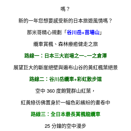
嗎？
新的一年您想要感受新的日本旅遊風情嗎？
那米哥精心規劃「
」
谷川岳+苗場山
纜車賞楓、森林療癒健走之旅
路線一：日本三大岩場之一~一之倉澤
展望巨大的斷崖絕壁與遍布山谷的黃紅楓葉絕景
路線二：谷川岳纜車+彩虹散步道
空中 360 度飽覽群山紅葉，
紅黃綠彷佛置身於一幅色彩繽紛的畫卷中
路線三：全日本最長賞楓龍纜車
25 分鐘的空中漫步