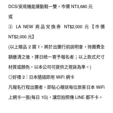
DCS/安底機能運動鞋一雙，市價 NT3,680 元
或
② LA NEW 商品兌換券 NT$2,000 元【市價
NT$2,000 元】
(以上贈品 2 選 1，將於出團行前說明會，待團費全
額繳清之後，擇日統一寄予報名者；以上款式尺寸
材質或顏色，以本公司可提供之現貨為準。)
◎好禮 2：日本隨插即用 WiFi 網卡
凡報名行程出團者，即貼心贈送每位旅客日本 WiFi
上網卡一張(每日 1G)，讓您拍照傳 LINE 都不卡。