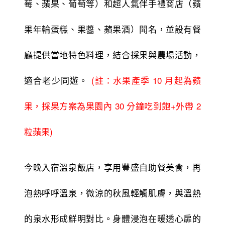
莓、蘋果、葡萄等）和超人氣伴手禮商店（蘋
果年輪蛋糕、果醬、蘋果酒）聞名，並設有餐
廳提供當地特色料理，結合採果與農場活動，
適合老少同遊。
(註：水果產季 10 月起為蘋
果，採果方案為果園內 30 分鐘吃到飽+外
帶 2
粒蘋果)
今晚入宿溫泉飯店，享用豐盛自助餐美食，再
泡熱呼呼溫泉，微涼的秋風輕觸肌膚，與溫熱
的泉水形成鮮明對比。身體浸泡在暖透心扉的