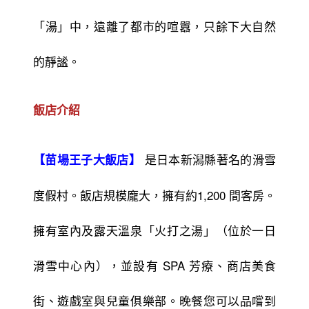
「湯」中，遠離了都市的喧囂，只餘下大自然
的靜謐。
飯店介紹
是日本新潟縣著名的滑雪
【苗場王子大飯店】
度假村。飯店規模龐大，擁有約1,200 間客房。
擁有室內及露天溫泉「火打之湯」（位於一日
滑雪中心內），並設有 SPA 芳療、商店美食
街、遊戲室與兒童俱樂部。晚餐您可以品嚐到