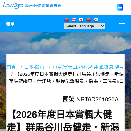
選單
那米哥莊園
中國
首頁
日本-關東
東京.富士山.箱根.輕井澤.鎌倉.伊豆
日本
【2026年度日本賞楓大健走】群馬谷川岳健走‧新潟
苗場龍纜車‧清津峽‧越後湯澤溫泉‧採果‧三溫泉6日
亞洲韓國
團號 NRT6C261020A
歐美紐澳
【2026年度日本賞楓大健
台灣
走】群馬谷川岳健走‧新潟