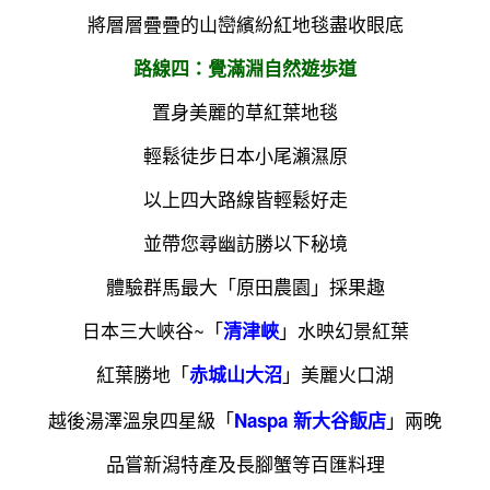
將層層疊疊的山巒繽紛紅地毯盡收眼底
路線四：覺滿淵自然遊歩道
置身美麗的草紅葉地毯
輕鬆徒步日本小尾瀨濕原
以上四大路線皆輕鬆好走
並帶您尋幽訪勝以下秘境
體驗群馬最大「原田農園」採果趣
日本三大峽谷~「
」水映幻景紅葉
清津峽
勝地「
」美麗火口湖
赤城山大沼
紅葉
越後湯澤溫泉四星級「
」兩晚
Naspa 新大谷飯店
品嘗新潟特產及長腳蟹等百匯料理