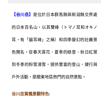
是位於日本群馬縣與新潟縣交界處
【谷川岳】
的日本百名山，以其雙峰（トマノ耳和オキノ
耳，有「貓耳峰」之稱）和四季變幻的壯麗景
色聞名，從春天賞花、夏季的綠意、秋日紅葉
到冬季的粉雪滑雪，提供豐富的登山、健行與
戶外活動，是關東地區熱門的自然景點。
谷川岳賞楓景觀特色: