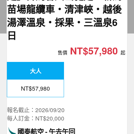
夯講座
苗場龍纜車‧清津峽‧越後
湯澤溫泉‧採果‧三溫泉6
自由行
日
NT$57,980
售價
起
大人
NT$57,980
報名截止：2026/09/20
每人訂金：NT$20,000
國泰航空
午去午回