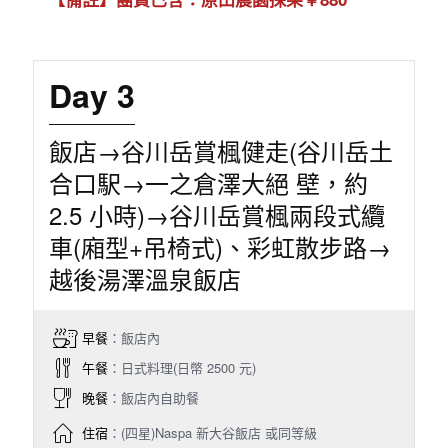
Day 3
飯店→谷川岳賞楓健走(谷川岳土
合口駅→一之倉澤大絕 壁，約
2.5 小時)→谷川岳賞楓兩段式纜
車(廂型+吊椅式)、彩虹散步路→
越後湯澤溫泉飯店
早餐
：飯店內
午餐
：日式料理(日幣 2500 元)
晚餐
：飯店內自助餐
住宿
：(四星)Naspa 新大谷飯店 或同等級