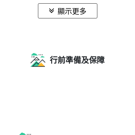
【馬祖】戰地風光、海島步道、文化巡禮5日
超值報名禮
馬祖跳島之旅
29,980 元起
查看更多
NT$
顯示更多
行前準備及保障