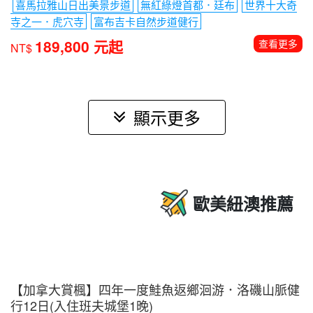
喜馬拉雅山日出美景步道
無紅綠燈首都．廷布
世界十大奇
寺之一．虎穴寺
富布吉卡自然步道健行
189,800 元起
查看更多
NT$
歐美紐澳推薦
【加拿大賞楓】四年一度鮭魚返鄉洄游．洛磯山脈健
行12日(入住班夫城堡1晚)
保證成團-10/5、10/6、10/7
即將成團-10/8
洛磯山脈國家公
園
露易絲湖
強斯頓峽谷健走
冰原雪車
查看更多