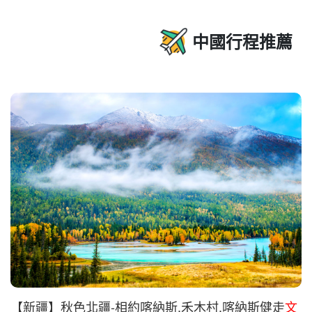
中國行程推薦
【新疆】秋色北疆-相約喀納斯.禾木村.喀納斯健走
文