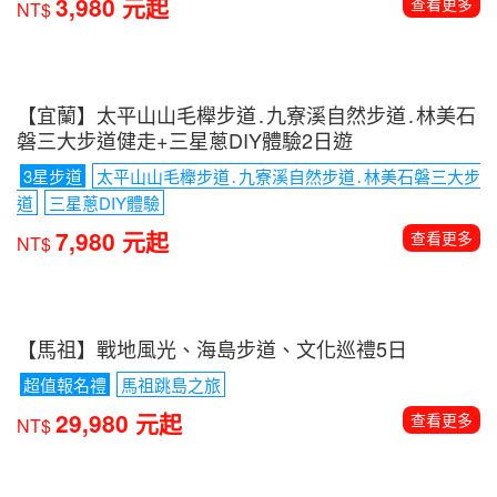
【那米哥遊艇】北方三島超酷海上巡航+海釣體驗趣1
日
花瓶嶼․彭佳嶼․棉花嶼
海釣體驗
3,980 元起
查看更多
NT$
【宜蘭】太平山山毛櫸步道․九寮溪自然步道․林美石
磐三大步道健走+三星蔥DIY體驗2日遊
3星步道
太平山山毛櫸步道․九寮溪自然步道․林美石磐三大步
道
三星蔥DIY體驗
7,980 元起
查看更多
NT$