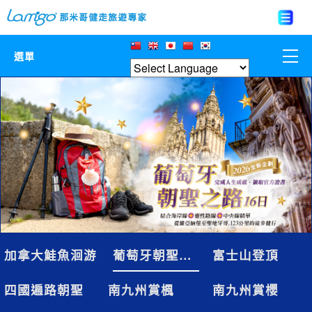
選單
那米哥莊園
中國
日本
亞洲韓國
歐美紐澳
加拿大鮭魚洄游
葡萄牙朝聖之路
富士山登頂
台灣
四國遍路朝聖
南九州賞楓
南九州賞櫻