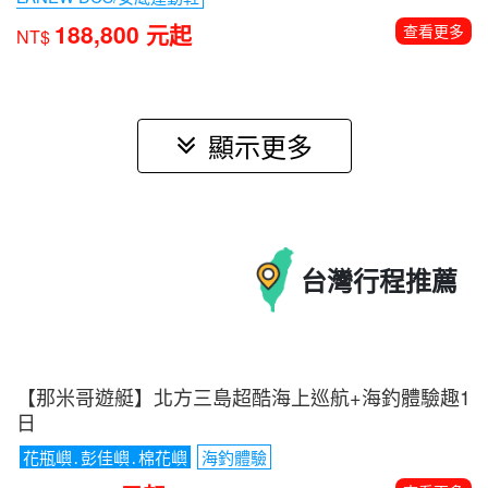
【紐西蘭南北島全覽】庫克山國家公園．蒂卡波湖健
走13日
含小費、電子簽
5/16金秋楓紅季節 保證入住隱士飯店
送
LANEW DCS/安底運動鞋
188,800 元起
查看更多
NT$
顯示更多
台灣
行程推薦