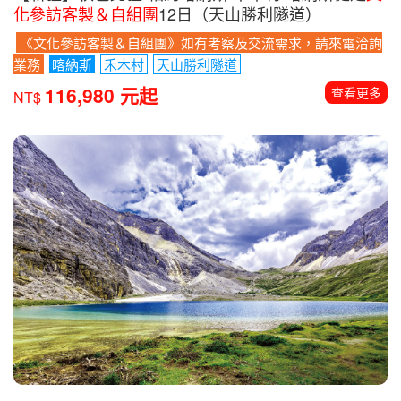
化參訪客製＆自組團
12日（天山勝利隧道）
《文化參訪客製＆自組團》如有考察及交流需求，請來電洽詢
業務
喀納斯
禾木村
天山勝利隧道
116,980 元起
查看更多
NT$