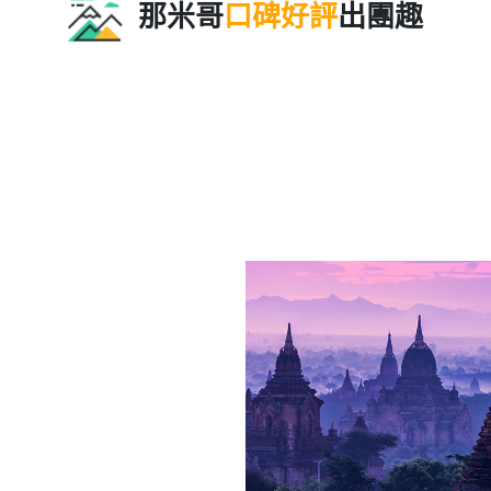
那米哥
口碑好評
出團趣