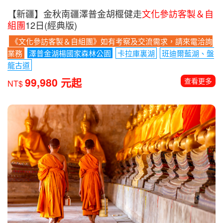
【新疆】金秋南疆澤普金胡椻健走
文化參訪客製＆自
組團
12日(經典版)
《文化參訪客製＆自組團》如有考察及交流需求，請來電洽詢
業務
澤普金湖楊國家森林公園
卡拉庫裏湖
班迪爾藍湖、盤
龍古道
99,980 元起
查看更多
NT$