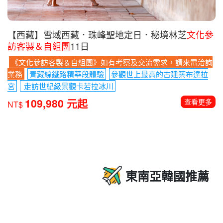
【西藏】雪域西藏．珠峰聖地定日．秘境林芝
文化參
訪客製＆自組團
11日
《文化參訪客製＆自組團》如有考察及交流需求，請來電洽詢
業務
青藏線鐵路精華段體驗
參觀世上最高的古建築布達拉
宮
走訪世紀級景觀卡若拉冰川
109,980 元起
查看更多
NT$
東南亞韓國推薦