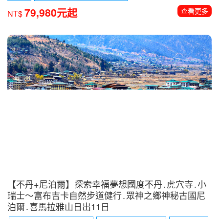
79,980元起
查看更多
NT$
【不丹+尼泊爾】探索幸福夢想國度不丹․虎穴寺․小
瑞士〜富布吉卡自然步道健行․眾神之鄉神秘古國尼
泊爾․喜馬拉雅山日出11日