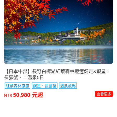
【日本中部】長野白樺湖紅葉森林療癒健走&觀星．
長腳蟹．二溫泉5日
紅葉森林療癒
觀星．長腳蟹
溫泉放鬆
50,980 元起
查看更多
NT$