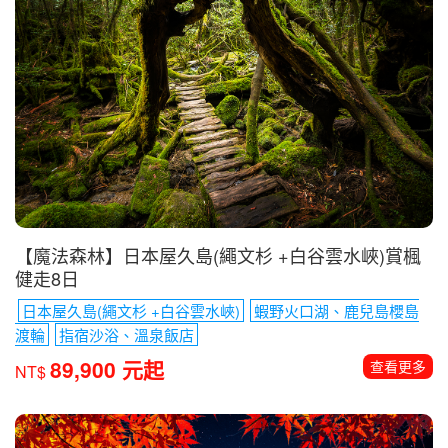
【魔法森林】日本屋久島(繩文杉 +白谷雲水峽)賞楓
健走8日
日本屋久島(繩文杉 +白谷雲水峽)
蝦野火口湖、鹿兒島櫻島
渡輪
指宿沙浴、溫泉飯店
89,900 元起
查看更多
NT$