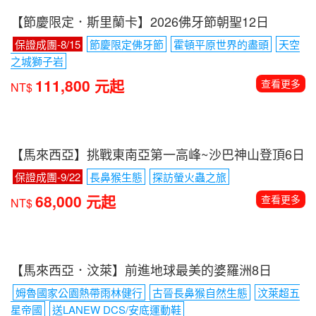
【節慶限定．斯里蘭卡】2026佛牙節朝聖12日
保證成團-8/15
節慶限定佛牙節
霍頓平原世界的盡頭
天空
之城獅子岩
111,800 元起
查看更多
NT$
【馬來西亞】挑戰東南亞第一高峰~沙巴神山登頂6日
保證成團-9/22
長鼻猴生態
探訪螢火蟲之旅
68,000 元起
查看更多
NT$
【馬來西亞．汶萊】前進地球最美的婆羅洲8日
姆魯國家公園熱帶雨林健行
古晉長鼻猴自然生態
汶萊超五
星帝國
送LANEW DCS/安底運動鞋