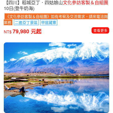
【四川】稻城亞丁．四姑娘山
文化參訪客製＆自組團
10日(登牛奶海)
《文化參訪客製＆自組團》如有考察及交流需求，請來電洽詢
業務
二進亞丁景區
甲居藏寨
79,980 元起
查看更多
NT$