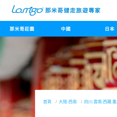
那米哥莊園
中國
日本
首頁
大陸-西南
四川.雲南.西藏.