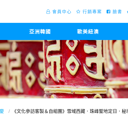
會員中心
行銷專案
臉書
亞洲韓國
歐美紐澳
重慶
《文化參訪客製＆自組團》雪域西藏．珠峰聖地定日．秘