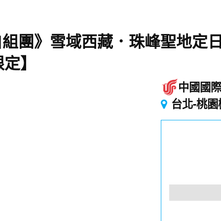
自組團》雪域西藏．珠峰聖地定
限定】
中國國
台北-桃園