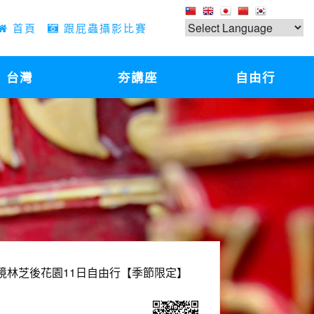
首頁
跟屁蟲攝影比賽
台灣
夯講座
自由行
境林芝後花園11日自由行【季節限定】