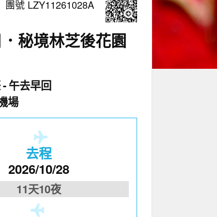
團號 LZY11261028A
日．秘境林芝後花園
際
午去早回
機場
去程
2026/10/28
11天10夜