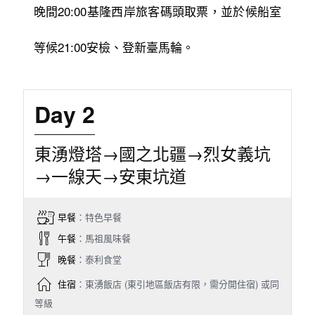
晚間20:00基隆西岸旅客碼頭取票，並於候船室
等候21:00安檢、登新臺馬輪。
Day 2
東湧燈塔→國之北疆→烈女義坑
→一線天→安東坑道
早餐
：特色早餐
午餐
：馬祖風味餐
晚餐
：泰利食堂
住宿
：東湧飯店 (東引地區飯店有限，需分開住宿) 或同
等級