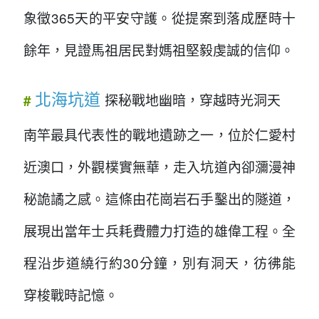
象徵365天的平安守護。從提案到落成歷時十
餘年，見證馬祖居民對媽祖堅毅虔誠的信仰。
北海坑道
探秘戰地幽暗，穿越時光洞天
#
南竿最具代表性的戰地遺跡之一，位於仁愛村
近澳口，外觀樸實無華，走入坑道內卻瀰漫神
秘詭譎之感。這條由花崗岩石手鑿出的隧道，
展現出當年士兵耗費體力打造的雄偉工程。全
程沿步道繞行約30分鐘，別有洞天，彷彿能
穿梭戰時記憶。