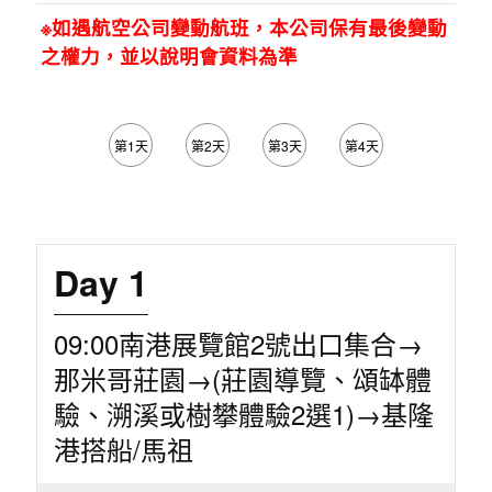
※如遇航空公司變動航班，本公司保有最後變動
之權力，並以說明會資料為準
第1天
第2天
第3天
第4天
第5天
Day 1
09:00南港展覽館2號出口集合→
那米哥莊園→(莊園導覽、頌缽體
驗、溯溪或樹攀體驗2選1)→基隆
港搭船/馬祖