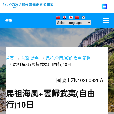
選單
那米哥莊園
中國
首頁
台灣-離島
馬祖.金門.澎湖.綠島.蘭嶼
日本
馬祖海風+雲歸武夷(自由行)10日
亞洲韓國
團號 LZN10260826A
歐美紐澳
馬祖海風+雲歸武夷(自由
行)10日
台灣