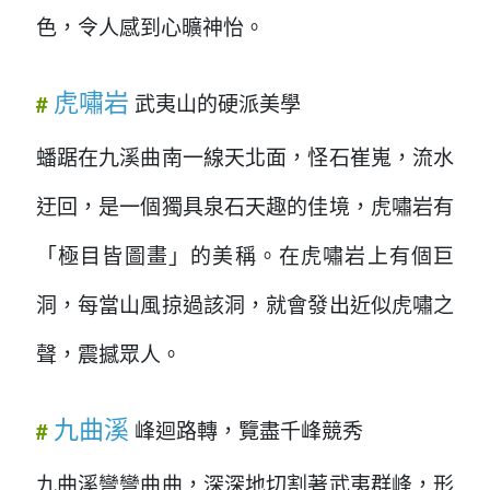
色，令人感到心曠神怡。
虎嘯岩
武夷山的硬派美學
#
蟠踞在九溪曲南一線天北面，怪石崔嵬，流水
迂回，是一個獨具泉石天趣的佳境，虎嘯岩有
「極目皆圖畫」的美稱。在虎嘯岩上有個巨
洞，每當山風掠過該洞，就會發出近似虎嘯之
聲，震撼眾人。
九曲溪
峰迴路轉，覽盡千峰競秀
#
九曲溪彎彎曲曲，深深地切割著武夷群峰，形