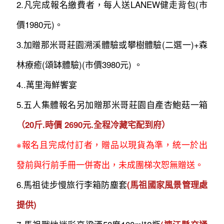
2.凡完成報名繳費者，每人送LANEW健走背包(市
價1980元)。
3.加贈那米哥莊園溯溪體驗或攀樹體驗(二選一)+森
林療癒(頌缽體驗)(市價3980元) 。
4..萬里海鮮饗宴
5.五人集體報名另加贈那米哥莊園自產杏鮑菇一箱
（20斤.時價 2690元.全程冷藏宅配到府）
※報名且完成付訂者，贈品以現貨為準，統一於出
發前與行前手冊一併寄出，未成團梯次恕無贈送。
6.馬祖徒步慢旅行李箱防塵套
(馬祖國家風景管理處
提供)