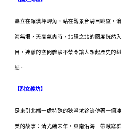
矗立在羅漢坪岬角，站在觀景台騁目眺望，滄
海無垠，天高氣爽時，北疆之北的國度恍然入
目，迷離的空間體驗不禁令讓人想起歷史的糾
結。
【烈女義坑】
是東引北端一處特殊的狹灣坑谷流傳著一個淒
美的故事：清光緒末年，東南沿海一帶賊寇群