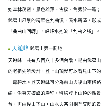
始森林茂密，景色雄渾、古樸、雋秀於一體；
武夷山風景的精華在九曲溪，溪水碧清，形成
「曲曲山回轉」，峰峰水抱流「九曲之勝」。
天遊峰
武夷山第一勝地
#
天遊峰一共有八百八十多個台階，是由武夷山
的老祖先所設計，登上山頂就可以看見山下的
一彎碧水。登天遊峰可分為前山與後山兩條路
線，沿著天遊峰的崖壁，稜線登上山頂的觀景
台，再由後山下山，山水與茶園相互交映的景