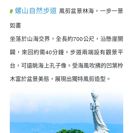
螺山自然步道
風剪盆景林海，一步一景
#
如畫
坐落於山海交界，全長約700公尺，沿懸崖開
闢，來回約需40分鐘。步道兩端設有觀景平
台，可遠眺海上孔子像。受海風吹拂的凹葉柃
木富於盆景美態，展現出獨特風剪造型。