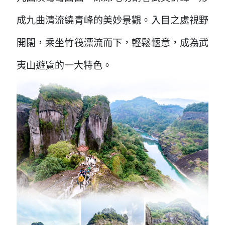
成九曲清流繞青峰的美妙景觀。入目之處視野
開闊，乘坐竹筏漂流而下，輕鬆愜意，成為武
夷山遊覽的一大特色。