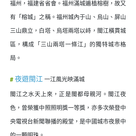
福州，福建省省會。福州滿城遍植榕樹，故又
有「榕城」之稱。福州城內于山、烏山、屏山
三山鼎立，白塔、烏塔兩塔以峙，閩江橫貫城
區，構成「三山兩塔一條江」的獨特城市格
局。
夜遊閩江
一江風光映滿城
#
閩江之水天上來，正是閩都母親河。閩江夜
色，曾榮獲中照照明獎一等獎，亦多次榮登中
央電視台新聞聯播的殿堂，是中國城市夜景中
的一顆明珠。