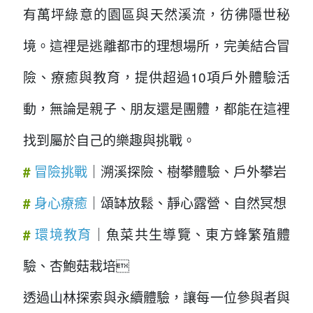
有萬坪綠意的園區與天然溪流，彷彿隱世秘
境。這裡是逃離都市的理想場所，完美結合冒
險、療癒與教育，提供超過10項戶外體驗活
動，無論是親子、朋友還是團體，都能在這裡
找到屬於自己的樂趣與挑戰。
冒險挑戰
｜溯溪探險、樹攀體驗、戶外攀岩
#
身心療癒
｜頌缽放鬆、靜心露營、自然冥想
#
環境教育
｜魚菜共生導覽、東方蜂繁殖體
#
驗、杏鮑菇栽培
透過山林探索與永續體驗，讓每一位參與者與