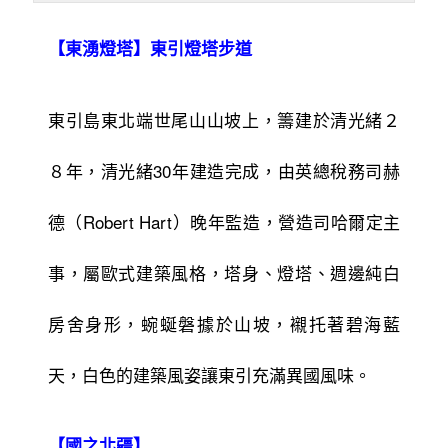
【東湧燈塔】東引燈塔步道
東引島東北端世尾山山坡上，籌建於清光緒２
８年，清光緒30年建造完成，由英總稅務司赫
德（Robert Hart）晚年監造，營造司哈爾定主
事，屬歐式建築風格，塔身、燈塔、週邊純白
房舍身形，蜿蜒磐據於山坡，襯托著碧海藍
天，白色的建築風姿讓東引充滿異國風味。
【國之北疆】