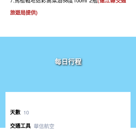
7.馬祖戰地迷彩高粱酒58度100ml*2瓶
(連江縣交通
旅遊局提供)
每日行程
10
華信航空