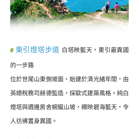
東引燈塔步道
白塔映藍天，東引最異國
#
的一步路
位於世尾山東側坡面，始建於清光緒年間，由
英總稅務司赫德監造，採歐式建築風格。純白
燈塔與週邊房舍蜿蜒山坡，襯映碧海藍天，令
人彷彿置身異國。