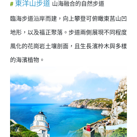
東洋山步道
山海融合的自然步道
#
臨海步道沿岸而建，向上攀登可俯瞰東莒山凹
地形，以及福正聚落。步道兩側展現不同程度
風化的花崗岩土壤剖面，且生長濱柃木與多樣
的海濱植物。