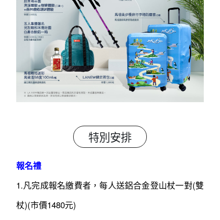
特別安排
報名禮
1.凡完成報名繳費者，每人送鋁合金登山杖一對(雙
杖)(市價1480元)