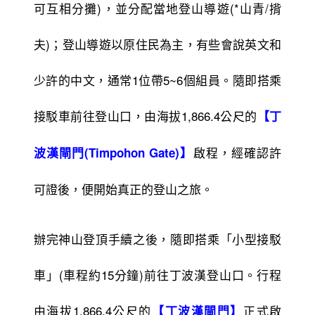
可互相分攤)，並分配當地登山導遊(*山青/揹
夫)；登山導遊以原住民為主，有些會說英文和
少許的中文，通常1位帶5~6個組員。隨即搭乘
接駁車前往登山口，由海拔1,866.4公尺的
【丁
啟程，經確認許
波漢閘門(Timpohon Gate)】
可證後，便開始真正的登山之旅。
辦完神山登頂手續之後，隨即搭乘「小型接駁
車」(車程約15分鐘)前往丁波漢登山口。行程
由海拔1,866.4公尺的
正式啟
【丁波漢閘門】