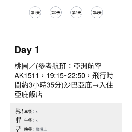
第1天
第2天
第3天
第4天
第5天
Day 1
桃園／(參考航班：亞洲航空
AK1511，19:15~22:50，飛行時
間約3小時35分)沙巴亞庇→入住
亞庇飯店
早餐
：x
午餐
：x
晚餐
：飛機上