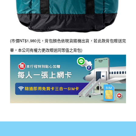
(市價NT$1,980元，背包顏色依現貨隨機出貨，若此款背包贈送完
畢，本公司有權力更改贈送同等值之背包)