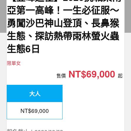
夯講座
亞第一高峰！一生必征服～
自由行
勇闖沙巴神山登頂、長鼻猴
生態、探訪熱帶雨林螢火蟲
生態6日
限單女
NT$69,000
售價
起
大人
NT$69,000