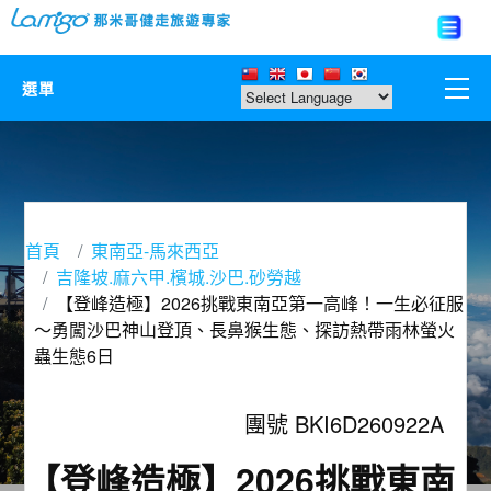
選單
那米哥莊園
中國
首頁
東南亞-馬來西亞
日本
吉隆坡.麻六甲.檳城.沙巴.砂勞越
【登峰造極】2026挑戰東南亞第一高峰！一生必征服
亞洲韓國
～勇闖沙巴神山登頂、長鼻猴生態、探訪熱帶雨林螢火
蟲生態6日
歐美紐澳
團號 BKI6D260922A
台灣
【登峰造極】2026挑戰東南