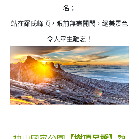
名；
站在羅氏峰頂，眼前無盡開闊，絕美景色
令人畢生難忘！
神山國家公園
【樹頂吊橋】
熱