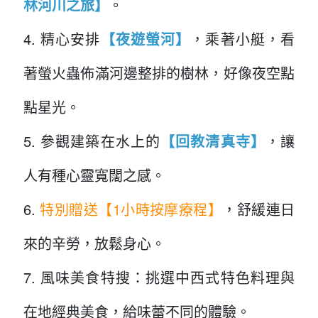
林河川之旅】
。
4. 精心安排
【夜遊螢河】
，乘著小艇，看
著螢火蟲佈滿河邊整排的樹林，好像夜空點
點星光。
5. 參觀建築在水上的
【回教清真寺】
，讓
人有種心靈寬闊之感。
6.
特別贈送【1小時按摩療程】
，舒緩連日
來的辛勞，放鬆身心。
7. 風味美食特搜：挑選中西式特色料理與
在地經典美食，給味蕾不同的體驗。