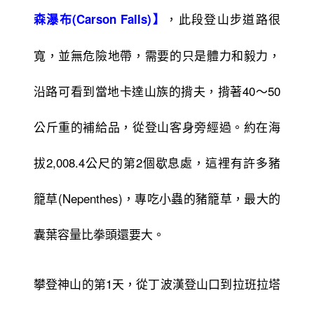
，此段登山步道路很
森瀑布(Carson Falls)】
寬，並無危險地帶，需要的只是體力和毅力，
沿路可看到當地卡達山族的揹夫，揹著40～50
公斤重的補給品，從登山客身旁經過。約在海
拔2,008.4公尺的第2個歇息處，這裡有許多豬
籠草(Nepenthes)，專吃小蟲的豬籠草，最大的
囊葉容量比拳頭還要大。
攀登神山的第1天，從丁波漢登山口到拉班拉塔