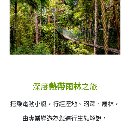
深度
熱帶雨林
之旅
搭乘電動小艇，行經溼地、沼澤、叢林，
由專業導遊為您進行生態解說，