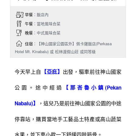
早餐
：飯店內
午餐
：當地風味合菜
晚餐
：中式風味合菜
住宿
：【神山國家公園區外】佩卡薩飯店(Perkasa
Hotel Mt. Kinabalu) 或 松林渡假山莊 或同等級
今天早上自
出發，驅車前往神山國家
【亞庇】
公園。途中經過
【那峇魯小鎮(Pekan
，這兒乃是前往神山國家公園的中途
Nabalu)】
停靠站，購買當地手工藝品土特產或高山蔬菜
水果，並下車小歇一下舒緩四肢筋骨。