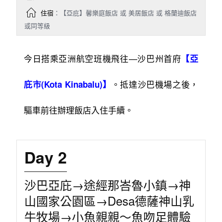
住宿
：【亞庇】馨樂庭飯店 或 美居飯店 或 格蘭迪飯店
或同等級
今日搭乘亞洲航空班機飛往—沙巴州首府
【亞
。抵達沙巴機場之後，
庇市(Kota Kinabalu)】
驅車前往辦理飯店入住手續。
Day 2
沙巴亞庇→途經那峇魯小鎮→神
山國家公園區→Desa德薩神山乳
牛牧場→小魚親親〜魚吻足體驗