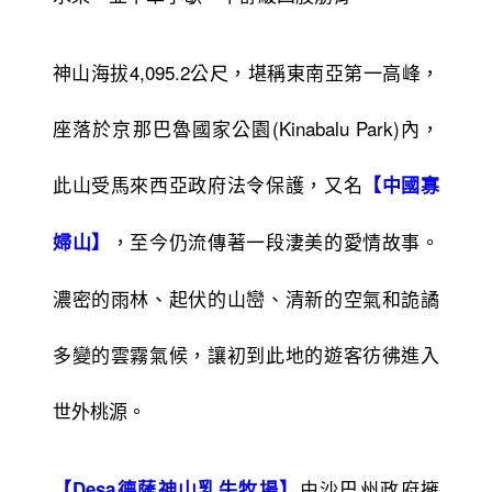
神山海拔4,095.2公尺，堪稱東南亞第一高峰，
座落於京那巴魯國家公園(Kinabalu Park)內，
此山受馬來西亞政府法令保護，又名
【中國寡
，至今仍流傳著一段淒美的愛情故事。
婦山】
濃密的雨林、起伏的山巒、清新的空氣和詭譎
多變的雲霧氣候，讓初到此地的遊客彷彿進入
世外桃源。
由沙巴州政府擁
【Desa德薩神山乳牛牧場】