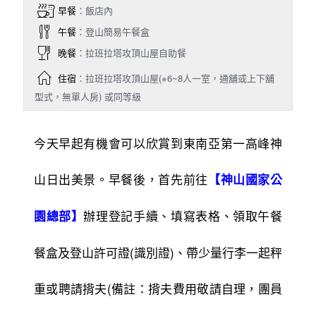
早餐
：飯店內
午餐
：登山簡易午餐盒
晚餐
：拉班拉塔攻頂山屋自助餐
住宿
：拉班拉塔攻頂山屋(※6~8人一室，通舖或上下舖
型式，無單人房) 或同等級
今天早起有機會可以欣賞到東南亞第一高峰神
山日出美景。早餐後，首先前往
【神山國家公
辦理登記手續、填寫表格、領取午餐
園總部】
餐盒及登山許可證(識別證)、帶少量行李一起秤
重或聘請揹夫(備註：揹夫費用敬請自理，團員