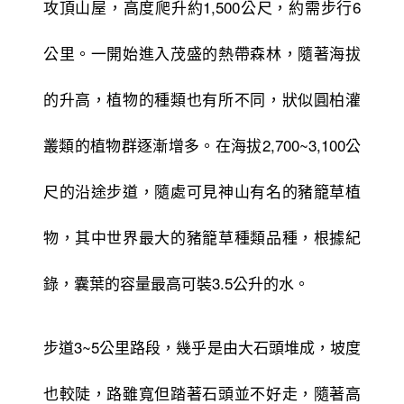
攻頂山屋，高度爬升約1,500公尺，約需步行6
公里。一開始進入茂盛的熱帶森林，隨著海拔
的升高，植物的種類也有所不同，狀似圓柏灌
叢類的植物群逐漸增多。在海拔2,700~3,100公
尺的沿途步道，隨處可見神山有名的豬籠草植
物，其中世界最大的豬籠草種類品種，根據紀
錄，囊葉的容量最高可裝3.5公升的水。
步道3~5公里路段，幾乎是由大石頭堆成，坡度
也較陡，路雖寬但踏著石頭並不好走，隨著高