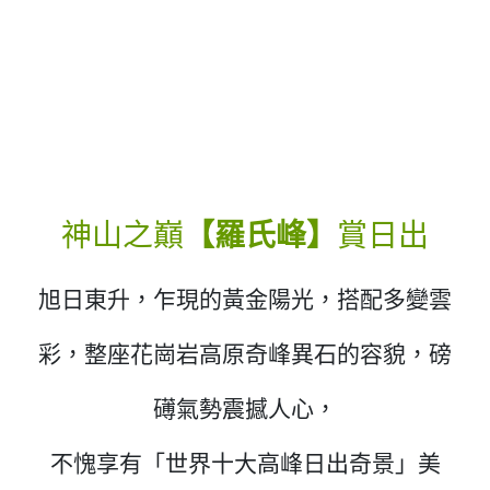
神山之巔
【羅氏峰】
賞日出
旭日東升，乍現的黃金陽光，搭配多變雲
彩，整座花崗岩高原奇峰異石的容貌，磅
礡氣勢震撼人心，
不愧享有「世界十大高峰日出奇景」美