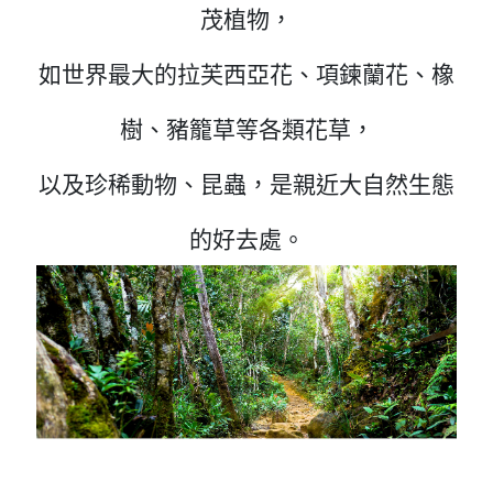
茂植物，
如世界最大的拉芙西亞花、項鍊蘭花、橡
樹、豬籠草等各類花草，
以及珍稀動物、昆蟲，是親近大自然生態
的好去處。