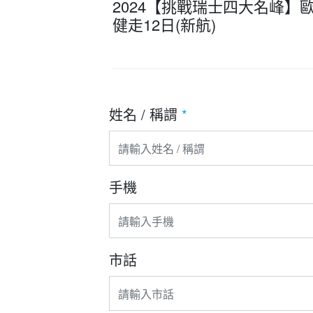
2024【挑戰瑞士四大名峰】
健走12日(新航)
姓名 / 稱謂
*
手機
市話