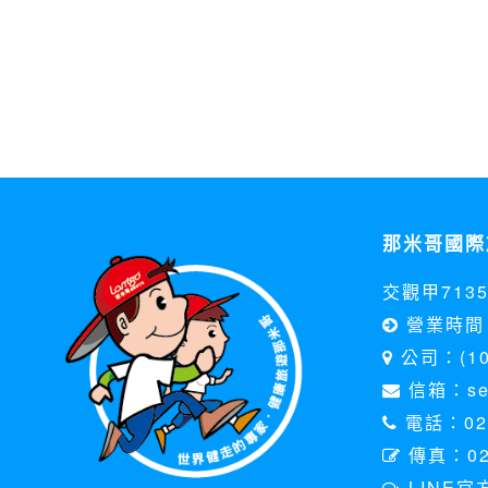
那米哥國際
交觀甲713
營業時間 
公司：(1
信箱：serv
電話：02-
傳真：02
LINE官