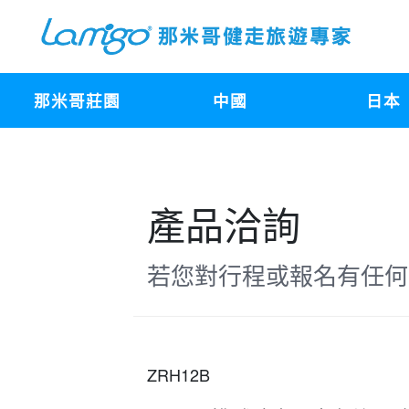
那米哥莊園
中國
日本
產品洽詢
若您對行程或報名有任何
ZRH12B