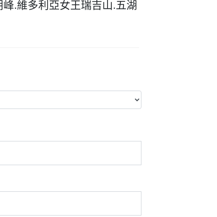
朗峰.維多利亞女王瑞吉山.五湖