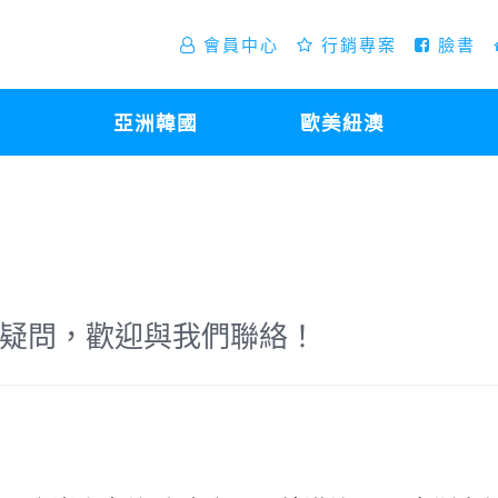
會員中心
行銷專案
臉書
亞洲韓國
歐美紐澳
疑問，歡迎與我們聯絡！