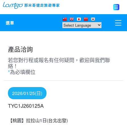
選單
那米哥莊園
產品洽詢
中國
若您對行程或報名有任何疑問，歡迎與我們聯
絡！
日本
*
為必填欄位
亞洲韓國
2026/01/25(日)
歐美紐澳
TYC1J260125A
台灣
【桃園】拉拉山1日(台北出發)