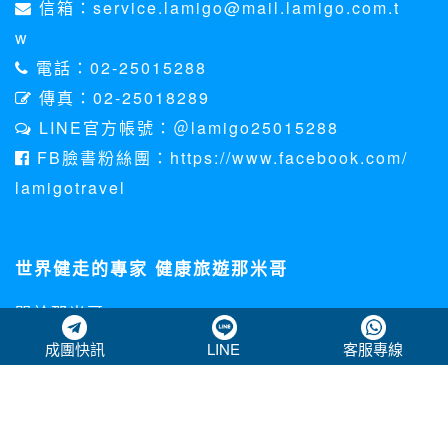
信箱：service.lamigo@mail.lamigo.com.t
w
電話：02-25015288
傳真：02-25018289
LINE官方帳號：＠lamigo25015288
FB臉書粉絲團：https://www.facebook.com/
lamigotravel
世界健走的專家 健康旅遊那米哥
關於那米哥
個資法聲明
成團快訊
LINE
客服專線
客訴處理專區
下載資料