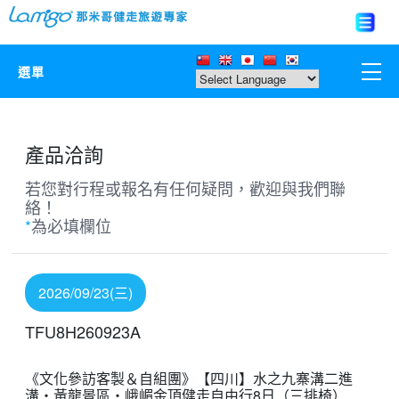
選單
那米哥莊園
產品洽詢
中國
若您對行程或報名有任何疑問，歡迎與我們聯
絡！
日本
*
為必填欄位
亞洲韓國
2026/09/23(三)
歐美紐澳
TFU8H260923A
台灣
《文化參訪客製＆自組團》【四川】水之九寨溝二進
溝・黃龍景區・峨嵋金頂健走自由行8日（三排椅）