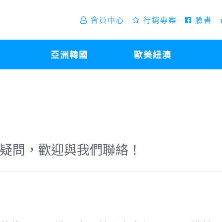
會員中心
行銷專案
臉書
亞洲韓國
歐美紐澳
疑問，歡迎與我們聯絡！