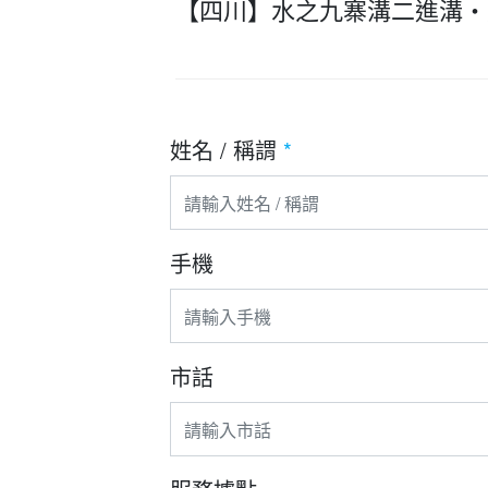
【四川】水之九寨溝二進溝・
姓名 / 稱謂
*
手機
市話