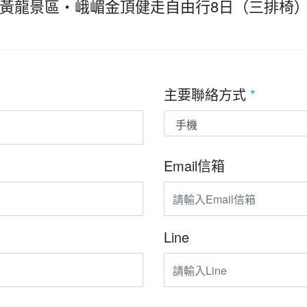
黃龍景區・峨嵋金頂健走自由行8日（三排椅
主要聯絡方式
*
Email信箱
Line