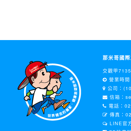
那米哥國際
交觀甲713
營業時間 
公司：(1
信箱：serv
電話：02-
傳真：02
LINE官