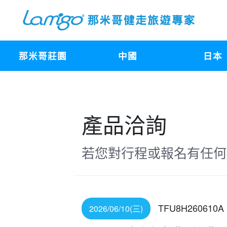
那米哥莊園
中國
日本
產品洽詢
若您對行程或報名有任何
TFU8H260610A
2026/06/10(三)