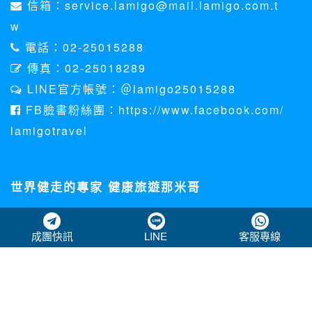
信箱：service.lamigo@mail.lamigo.com.t
w
電話：02-25015288
傳真：02-25018289
LINE官方帳號：＠lamigo25015288
FB臉書粉絲團：https://www.facebook.com/
lamigotravel
世界健走的專家 健康旅遊那米哥
關於那米哥
成團快訊
LINE
客服專線
個資法聲明
客訴處理專區
下載資料