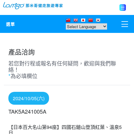
選單
那米哥莊園
產品洽詢
中國
若您對行程或報名有任何疑問，歡迎與我們聯
絡！
日本
*
為必填欄位
亞洲韓國
2024/10/05(六)
歐美紐澳
TAK5A241005A
台灣
【日本百大名山第94座】四國石鎚山登頂紅葉、溫泉5
日