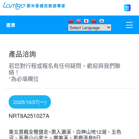
選單
那米哥莊園
產品洽詢
中國
若您對行程或報名有任何疑問，歡迎與我們聯
絡！
日本
*
為必填欄位
亞洲韓國
2025/10/27(一)
歐美紐澳
NRT8A251027A
台灣
東北賞楓全覽健走~奧入瀨溪、白神山地12湖、五色
沼、吾妻山小富士‧嚴美溪‧男鹿溫泉8日