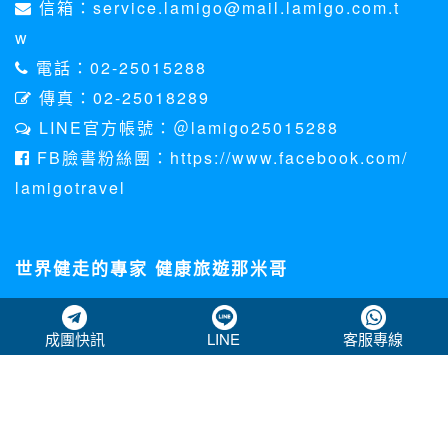
信箱：service.lamigo@mail.lamigo.com.t
w
電話：02-25015288
傳真：02-25018289
LINE官方帳號：＠lamigo25015288
FB臉書粉絲團：https://www.facebook.com/
lamigotravel
世界健走的專家 健康旅遊那米哥
關於那米哥
成團快訊
LINE
客服專線
個資法聲明
客訴處理專區
下載資料