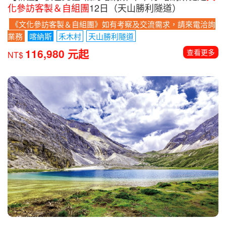
化參訪客製＆自組團
12日（天山勝利隧道）
《文化參訪客製＆自組團》如有考察及交流需求，請來電洽詢
業務
喀納斯
禾木村
天山勝利隧道
116,980 元起
查看更多
NT$