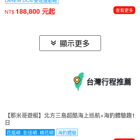
【紐西蘭南北島全覽】庫克山國家公園．蒂卡波湖健
走13日
含小費、電子簽
5/16金秋楓紅季節 保證入住隱士飯店
送
LANEW DCS/安底運動鞋
188,800 元起
查看更多
NT$
顯示更多
台灣
行程推薦