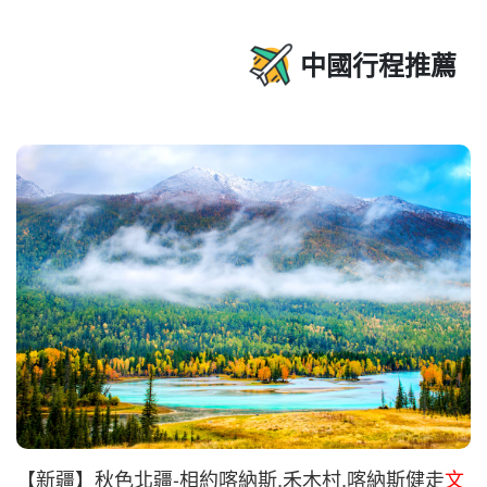
中國行程推薦
【新疆】秋色北疆-相約喀納斯.禾木村.喀納斯健走
文