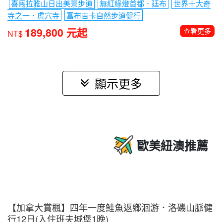
姆魯國家公園熱帶雨林健行
古晉長鼻猴自然生態
汶萊超五
星帝國
送LANEW DCS/安底運動鞋
79,980元起
查看更多
NT$
【不丹+尼泊爾】探索幸福夢想國度不丹․虎穴寺․小
瑞士〜富布吉卡自然步道健行․眾神之鄉神秘古國尼
泊爾․喜馬拉雅山日出11日
喜馬拉雅山日出美景步道
無紅綠燈首都．廷布
世界十大奇
寺之一．虎穴寺
富布吉卡自然步道健行
189,800 元起
查看更多
NT$