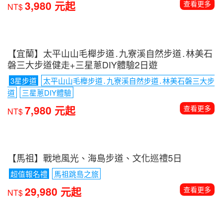
【那米哥遊艇】北方三島超酷海上巡航+海釣體驗趣1
日
花瓶嶼․彭佳嶼․棉花嶼
海釣體驗
3,980 元起
查看更多
NT$
【宜蘭】太平山山毛櫸步道․九寮溪自然步道․林美石
磐三大步道健走+三星蔥DIY體驗2日遊
3星步道
太平山山毛櫸步道․九寮溪自然步道․林美石磐三大步
道
三星蔥DIY體驗
7,980 元起
查看更多
NT$