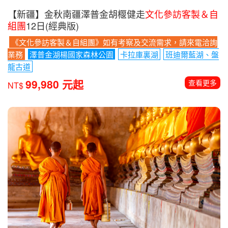
【新疆】金秋南疆澤普金胡椻健走
文化參訪客製＆自
組團
12日(經典版)
《文化參訪客製＆自組團》如有考察及交流需求，請來電洽詢
業務
澤普金湖楊國家森林公園
卡拉庫裏湖
班迪爾藍湖、盤
龍古道
99,980 元起
查看更多
NT$