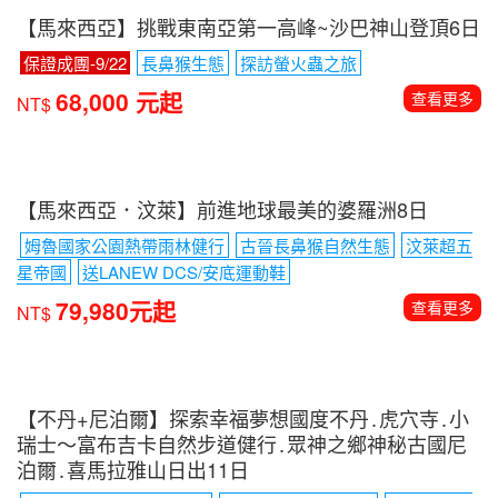
【馬來西亞】挑戰東南亞第一高峰~沙巴神山登頂6日
保證成團-9/22
長鼻猴生態
探訪螢火蟲之旅
68,000 元起
查看更多
NT$
【馬來西亞．汶萊】前進地球最美的婆羅洲8日