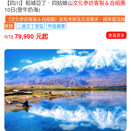
【四川】稻城亞丁．四姑娘山
文化參訪客製＆自組團
10日(登牛奶海)
《文化參訪客製＆自組團》如有考察及交流需求，請來電洽詢
業務
二進亞丁景區
甲居藏寨
79,980 元起
查看更多
NT$