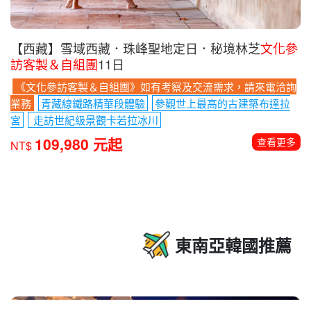
【西藏】雪域西藏．珠峰聖地定日．秘境林芝
文化參
訪客製＆自組團
11日
《文化參訪客製＆自組團》如有考察及交流需求，請來電洽詢
業務
青藏線鐵路精華段體驗
參觀世上最高的古建築布達拉
宮
走訪世紀級景觀卡若拉冰川
109,980 元起
查看更多
NT$
東南亞韓國推薦