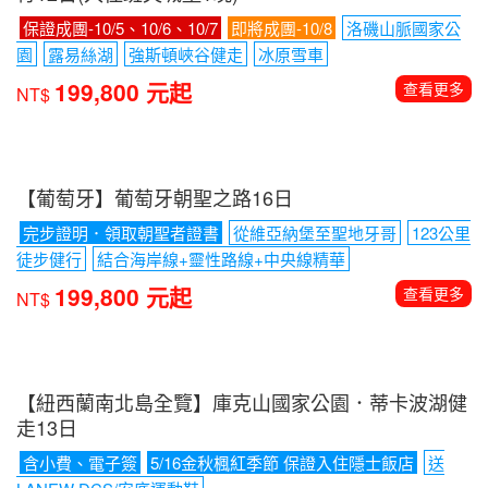
歐美紐澳推薦
【加拿大賞楓】四年一度鮭魚返鄉洄游．洛磯山脈健
行12日(入住班夫城堡1晚)
保證成團-10/5、10/6、10/7
即將成團-10/8
洛磯山脈國家公
園
露易絲湖
強斯頓峽谷健走
冰原雪車
199,800 元起
查看更多
NT$
【葡萄牙】葡萄牙朝聖之路16日
完步證明．領取朝聖者證書
從維亞納堡至聖地牙哥
123公里
徒步健行
結合海岸線+靈性路線+中央線精華
199,800 元起
查看更多
NT$