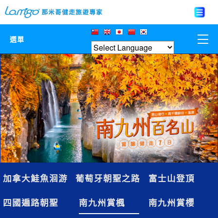
選單
那米哥莊園
中國
日本
亞洲韓國
歐美紐澳
加拿大鮭魚洄游
葡萄牙朝聖之路
富士山登頂
台灣
四國遍路朝聖
南九州賞楓
南九州賞櫻