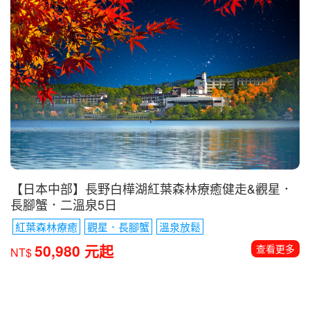
【日本中部】長野白樺湖紅葉森林療癒健走&觀星．
長腳蟹．二溫泉5日
紅葉森林療癒
觀星．長腳蟹
溫泉放鬆
50,980 元起
查看更多
NT$