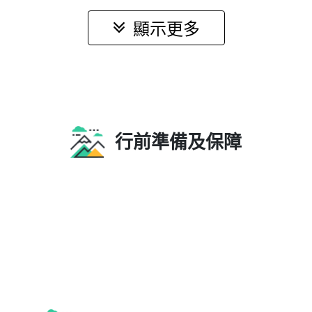
【馬祖】戰地風光、海島步道、文化巡禮5日
超值報名禮
馬祖跳島之旅
29,980 元起
查看更多
NT$
顯示更多
行前準備及保障