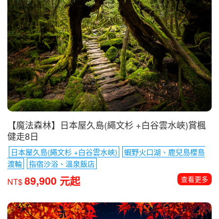
【魔法森林】日本屋久島(繩文杉 +白谷雲水峽)賞楓
健走8日
日本屋久島(繩文杉 +白谷雲水峽)
蝦野火口湖、鹿兒島櫻島
渡輪
指宿沙浴、溫泉飯店
89,900 元起
查看更多
NT$