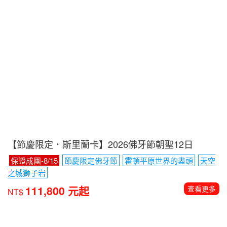
【節慶限定．斯里蘭卡】2026佛牙節朝聖12日
保證成團-8/15
節慶限定佛牙節
霍頓平原世界的盡頭
天空
之城獅子岩
111,800 元起
查看更多
NT$