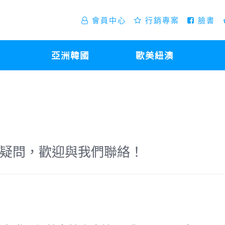
會員中心
行銷專案
臉書
亞洲韓國
歐美紐澳
疑問，歡迎與我們聯絡！