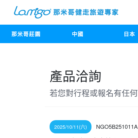
那米哥莊園
中國
日本
產品洽詢
若您對行程或報名有任何
NGO5B251011A
2025/10/11(六)