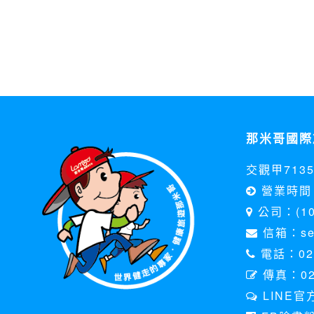
那米哥國際
交觀甲713
營業時間 
公司：(1
信箱：serv
電話：02-
傳真：02
LINE官