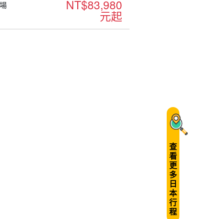
NT$83,980
場
元起
查
看
更
多
日
本
行
程