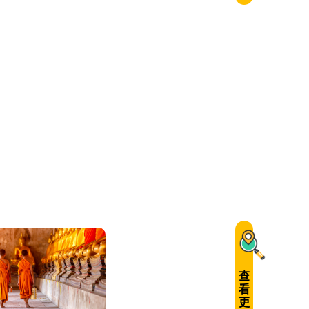
查
看
更