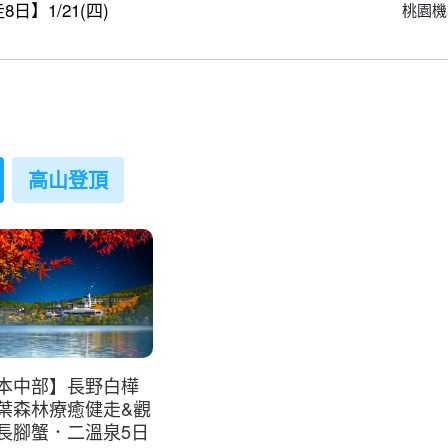
】1/21(四)
桃園機
高山登頂
本中部】長野白樺
葉森林療癒健走&觀
長腳蟹．二溫泉5日