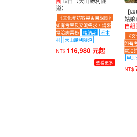
【四
【新疆】秋色北疆-相約
姑娘
喀納斯.禾木村.喀納斯健
自組
走
文化參訪客製＆自組
團
12日（天山勝利隧
《文
道）
如有
《文化參訪客製＆自組團》
電洽
如有考察及交流需求，請來
甲居
電洽詢業務
喀納斯
禾木
NT$
村
天山勝利隧道
116,980 元起
NT$
查看更多