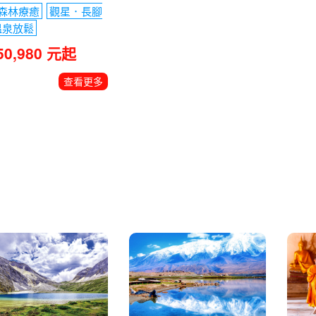
森林療癒
觀星．長腳
溫泉放鬆
50,980 元起
查看更多