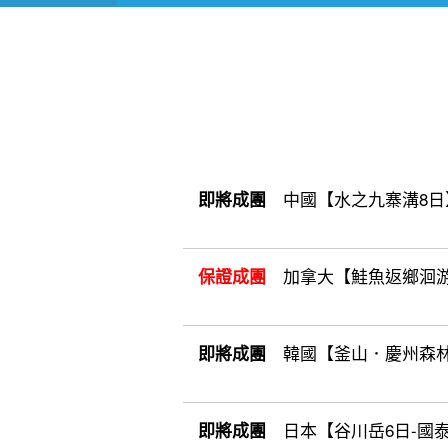
中國【水之九寨溝8日】9
即將成團
加拿大【鮭魚返鄉洄游12
保證成團
韓國【釜山．慶州森林療癒6日
即將成團
日本【谷川岳6日-國泰】10/
即將成團