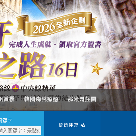
州賞櫻
韓國森林療癒
那米哥莊園
關鍵字
開始搜索