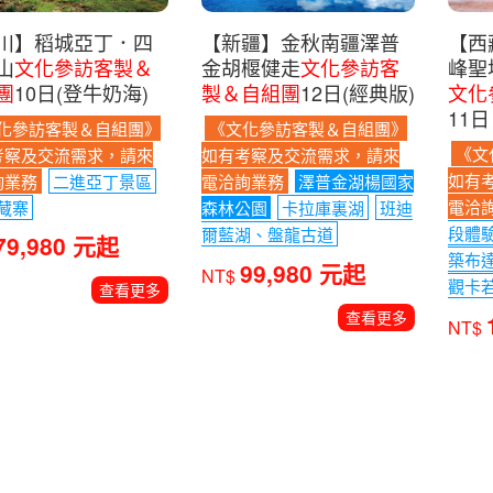
川】稻城亞丁．四
【新疆】金秋南疆澤普
【西
山
文化參訪客製＆
金胡椻健走
文化參訪客
峰聖
團
10日(登牛奶海)
製＆自組團
12日(經典版)
文化
11日
化參訪客製＆自組團》
《文化參訪客製＆自組團》
《文
考察及交流需求，請來
如有考察及交流需求，請來
如有
詢業務
二進亞丁景區
電洽詢業務
澤普金湖楊國家
電洽
藏寨
森林公園
卡拉庫裏湖
班迪
段體
爾藍湖、盤龍古道
79,980 元起
築布
99,980 元起
NT$
觀卡
查看更多
查看更多
NT$