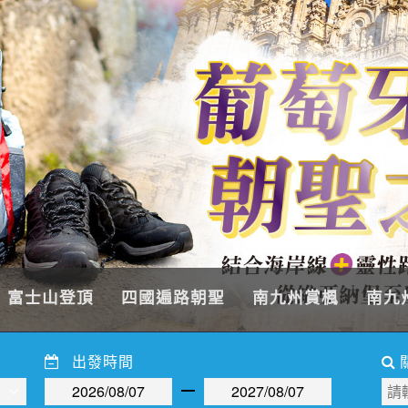
富士山登頂
四國遍路朝聖
南九州賞楓
南九
出發時間