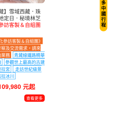
多
中
藏】雪域西藏．珠
國
地定日．秘境林芝
行
參訪客製＆自組團
程
化參訪客製＆自組團》
考察及交流需求，請來
詢業務
青藏線鐵路精華
驗
參觀世上最高的古建
達拉宮
走訪世紀級景
若拉冰川
109,980 元起
查看更多