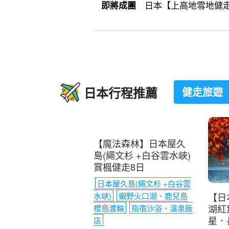
日本【上高地雪地健走8日
即將成團
日本行程推薦
健走旅遊
【魔法森林】日本屋久
島(繩文杉 +白谷雲水峽)
賞楓健走8日
日本屋久島(繩文杉 +白谷雲
水峽)
蝦野火口湖、鹿兒島
【日
湖紅
櫻島渡輪
指宿沙浴、溫泉飯
星．
店