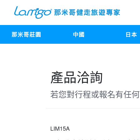
那米哥莊園
中國
日本
產品洽詢
若您對行程或報名有任何
LIM15A