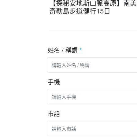
【探秘安地斯山脈高原】南美
奇勒島步道健行15日
姓名 / 稱謂
*
手機
市話