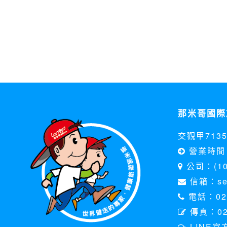
那米哥國際
交觀甲713
營業時間 
公司：(1
信箱：serv
電話：02-
傳真：02
LINE官