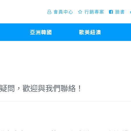
會員中心
行銷專案
臉書
亞洲韓國
歐美紐澳
疑問，歡迎與我們聯絡！