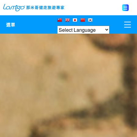
選單
那米哥莊園
中國
日本
亞洲韓國
歐美紐澳
台灣