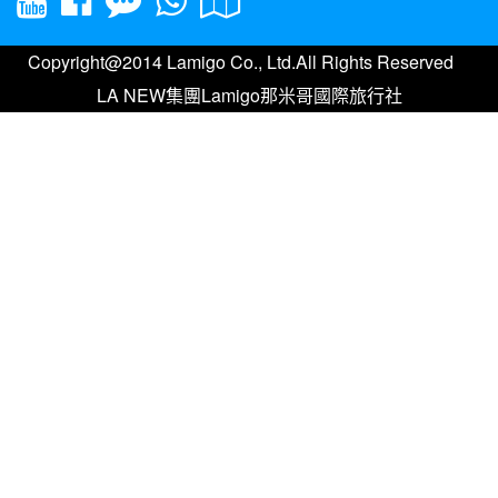
Copyright@2014 Lamigo Co., Ltd.All Rights Reserved
LA NEW集團Lamigo那米哥國際旅行社