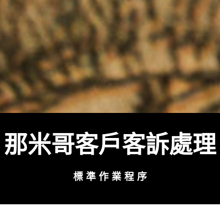
那米哥客戶客訴處理
標 準 作 業 程 序