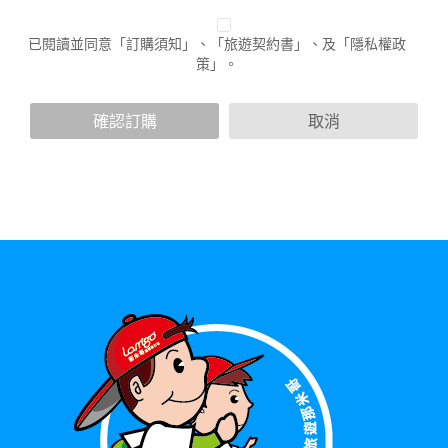
不適用於本公司以外的公司或網站群，與非本站所僱用或管理
人員。例如您透過本公司旗下網站上的廣告廠商連結，這些置
已閱讀並同意「訂購須知」、「旅遊契約書」、及「隱私權政
放連結的廠商也可能蒐集您個人的資料。對於您主動提供的個
策」。
人資訊，這些廣告廠商或連結網站有其個別的隱私權保護政
策，其資料處理措施不適用於本公司隱私權保護政策。
您個人在本網站上的聊天室或討論區中任意公開個人資料的行
確認訂購
取消
為，在非經加密的保護下，亦不適用於本公司隱私權保護政
策。
資料的蒐集與使用方式:
為了在本網站提供您最佳的互動性服務，可能會請您提供相關
個人的資料，其範圍如下：
本網站在您使用服務信箱、問卷調查等互動性功能時，會保留
您所提供的姓名、電子郵件地址、聯絡方式及使用時間等。
於一般瀏覽時，伺服器會自行記錄相關行徑，包括您使用連線
設備的 IP 位址、使用時間、使用的瀏覽器、瀏覽及點選資料記
錄等，做為我們增進網站服務的參考依據，此記錄為內部應
用，決不對外公布。
為提供精確的服務，我們會將收集的問卷調查內容進行統計與
分析，分析結果之統計數據或說明文字呈現，除供內部研究
外，我們會視需要公佈統計數據及說明文字，但不涉及特定個
人之資料。