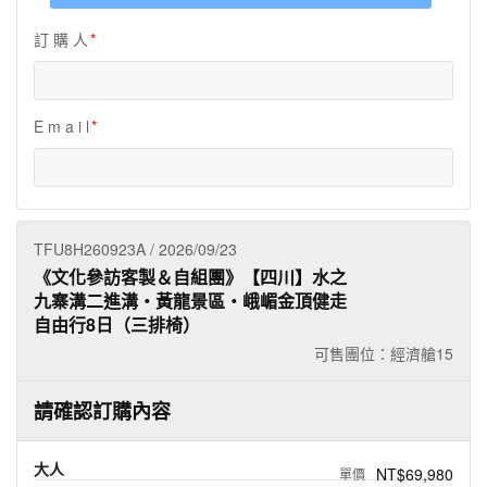
夯講座
訂 購 人
自由行
E m a i l
TFU8H260923A / 2026/09/23
《文化參訪客製＆自組團》【四川】水之
九寨溝二進溝・黃龍景區・峨嵋金頂健走
自由行8日（三排椅）
可售團位：經濟艙
15
請確認訂購內容
大人
NT$69,980