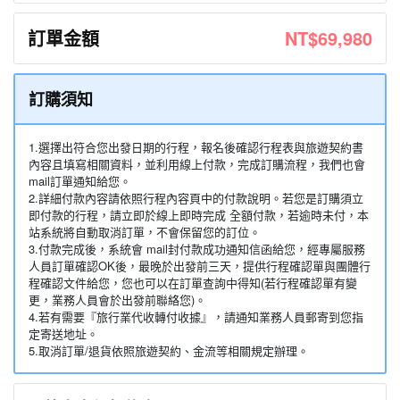
訂單金額
NT$69,980
訂購須知
1.選擇出符合您出發日期的行程，報名後確認行程表與旅遊契約書
內容且填寫相關資料，並利用線上付款，完成訂購流程，我們也會
mail訂單通知給您。
2.詳細付款內容請依照行程內容頁中的付款說明。若您是訂購須立
即付款的行程，請立即於線上即時完成 全額付款，若逾時未付，本
站系統將自動取消訂單，不會保留您的訂位。
3.付款完成後，系統會 mail封付款成功通知信函給您，經專屬服務
人員訂單確認OK後，最晚於出發前三天，提供行程確認單與團體行
程確認文件給您，您也可以在訂單查詢中得知(若行程確認單有變
更，業務人員會於出發前聯絡您)。
4.若有需要『旅行業代收轉付收據』，請通知業務人員郵寄到您指
定寄送地址。
5.取消訂單/退貨依照旅遊契約、金流等相關規定辦理。