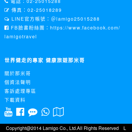
電話：02-25015288
或電子郵件給您。本公司除了在該資料或電子郵件上註明是由
本公司發送，也會在該資料或電子郵件上提供您能隨時停止接
傳真：02-25018289
收這些資料或電子郵件的方法及說明。
LINE官方帳號：＠lamigo25015288
資料使用:
FB臉書粉絲團：https://www.facebook.com/
本公司不會向任何人出售或出借您的個人識別資料。
lamigotravel
在以下情況下， 本公司會向其他人士或公司提供您的個人識別
資料：
1.遵守法令或政府機關的要求；或我們發覺您在網站上的行為
違反本公司旗下網站的會員條款或產品、服務的特定使用指
世界健走的專家 健康旅遊那米哥
南。
2.為了保護使用者個人隱私，我們無法為您查詢其他使用者的
關於那米哥
帳號資料。若您有相關法律上問題需查閱他人資料時，請務必
向警政單位提出告訴，我們將全力配合警政單位調查並提供所
個資法聲明
有相關資料，以協助調查及破案！
客訴處理專區
自我保護措施:
下載資料
請妥善保管您在本公司及相關企業伙伴網站的帳號、密碼或個
人資料，不要將任何資料、密碼提供給任何人。並在您使用完
本公司相關企業伙伴網站所提供的服務後，務必記得登出帳戶
或關閉網頁瀏覽器，以防止他人讀取您的個人資料。
倘若您發現有任何非經授權的第三者使用您的帳號進行任何詢
Copyright@2014 Lamigo Co., Ltd.All Rights Reserved L