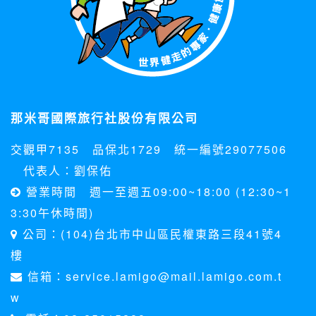
除非取得您的同意或其他法令之特別規定，本網站絕不會將您
的個人資料揭露予第三人或使用於蒐集目的以外之其他用途。
在您於本網站註冊帳號、使用本網站相關產品、服務、活動或
贈獎時，本網站會收集您的個人識別資料，本網站也可以從商
業夥伴處取得個人資料。
當客戶在本網站註冊時，我們會取得您的姓名、電話、住址、
身份證字號、電子郵件、出生日期、性別、行業等相關資料，
當您註冊成功，並登入使用我們的服務後，我們即取得您的資
那米哥國際旅行社股份有限公司
料。註冊時，本網站取得您的姓名、電話、住址、身份證字
號、電子郵件、出生日期、性別、行業等相關資料，當您註冊
交觀甲7135 品保北1729 統一編號29077506
成功，並登入使用我們的服務後，本網站即取得您的資料。
其他除了上述，會保留您在上網瀏覽或查詢時，伺服器自行產
代表人：劉保佑
生的相關記錄，包括您使用連線設備的 IP 位址、使用時間、使
營業時間 週一至週五09:00~18:00 (12:30~1
用的瀏覽器、瀏覽及點選資料紀錄等。本網站會對個別連線者
的瀏覽器予以標示，歸納使用者瀏覽器在本網站內部所瀏覽的
3:30午休時間)
網頁，除非您願意告知您的個人資料，否則本網站不會也無法
公司：(104)台北市中山區民權東路三段41號4
將此項記錄和您對應。請您注意，在本網站網刊登廣告之廠
商，或與連結本網站，也可能蒐集您個人的資料。對於您主動
樓
提供的個人資訊，這些廣告廠商、或連結網站有其個別的私權
信箱：service.lamigo@mail.lamigo.com.t
保護政策，其資料處理措施不適用本網站隱私權保護政策，本
公司不負任何連帶責任。
w
本網站將在事前或註冊登錄取得您的同意後，傳送商業性資料