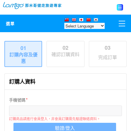
選單
那米哥莊園
02
03
01
確認訂購資料
訂購內容及優
中國
完成訂單
惠
日本
訂購人資料
亞洲韓國
手機號碼
歐美紐澳
台灣
訂購商品請進行會員登入，非會員訂購需先驗證聯絡資料。
驗證/登入