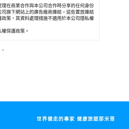
處理在商業合作與本公司合作時分享的任何身份
公司旗下網站上的廣告廠商連結，這些置放連結
護政策，其資料處理措施不適用於本公司隱私權
私權保護政策。
」。
用時間等。
覽及點選資料記錄等，做為我們增進網站服務的
供內部研究外，我們會視需要公佈統計數據及說
之其他用途。
站也可以從商業夥伴處取得個人資料。
等相關資料，當您註冊成功，並登入使用我們的
期、性別、行業等相關資料，當您註冊成功，並
世界健走的專家 健康旅遊那米哥
、使用時間、使用的瀏覽器、瀏覽及點選資料紀
告知您的個人資料，否則本網站不會也無法將此