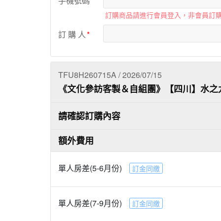
手機號碼
訂購商品請進行會員登入，非會員訂
訂 購 人
TFU8H260715A / 2026/07/15
《文化參訪客製＆自組團》【四川】水之
請確認訂購內容
額外費用
單人房差(5-6月份)
訂金同繳
單人房差(7-9月份)
訂金同繳