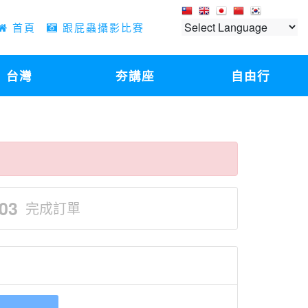
首頁
跟屁蟲攝影比賽
台灣
夯講座
自由行
03
完成訂單