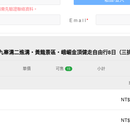
購需先驗證聯絡資料。
E m a i l
九寨溝二進溝・黃龍景區・峨嵋金頂健走自由行8日（三
單價
可售
小計
15
NT$
NT$