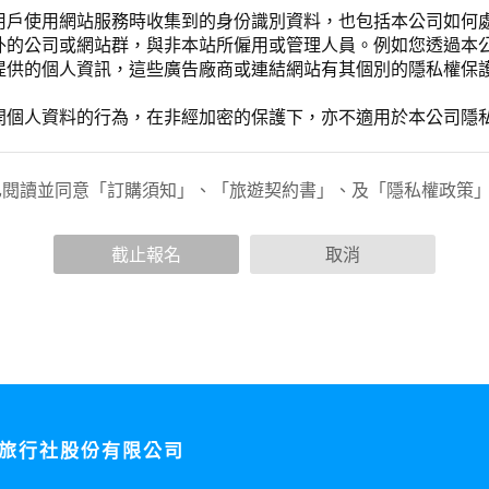
用戶使用網站服務時收集到的身份識別資料，也包括本公司如何
外的公司或網站群，與非本站所僱用或管理人員。例如您透過本
提供的個人資訊，這些廣告廠商或連結網站有其個別的隱私權保
開個人資料的行為，在非經加密的保護下，亦不適用於本公司隱
已閱讀並同意「訂購須知」、「旅遊契約書」、及「隱私權政策
會請您提供相關個人的資料，其範圍如下：
功能時，會保留您所提供的姓名、電子郵件地址、聯絡方式及使
括您使用連線設備的 IP 位址、使用時間、使用的瀏覽器、瀏
截止報名
取消
。
內容進行統計與分析，分析結果之統計數據或說明文字呈現，除
網站絕不會將您的個人資料揭露予第三人或使用於蒐集目的以外
、服務、活動或贈獎時，本網站會收集您的個人識別資料，本網
、電話、住址、身份證字號、電子郵件、出生日期、性別、行業
站取得您的姓名、電話、住址、身份證字號、電子郵件、出生日
料。
旅行社股份有限公司
伺服器自行產生的相關記錄，包括您使用連線設備的 IP 位址
示，歸納使用者瀏覽器在本網站內部所瀏覽的網頁，除非您願意