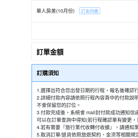
單人房差(10月份)
訂金同繳
訂單金額
訂購須知
1.選擇出符合您出發日期的行程，報名後確認
2.詳細付款內容請依照行程內容頁中的付款說
不會保留您的訂位。
3.付款完成後，系統會 mail封付款成功
可以在訂單查詢中得知(若行程確認單有變更，
4.若有需要『旅行業代收轉付收據』，請通知
5.取消訂單/退貨依照旅遊契約、金流等相關規