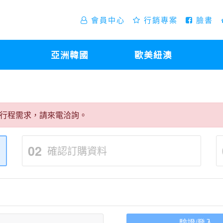
會員中心
行銷專案
臉書
亞洲韓國
歐美紐澳
行程需求，請來電洽詢。
02
確認訂購資料
驗證/登入