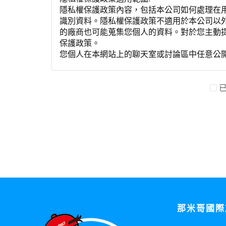
隱私權保護政策內容，包括本公司如何處理在
識別資料。隱私權保護政策不適用於本公司以
的廠商也可能蒐集您個人的資料。對於您主動
保護政策。
您個人在本網站上的聊天室或討論區中任意公
資料的蒐集與使用方式:
為了在本網站提供您最佳的互動性服務，可能
本網站在您使用服務信箱、問卷調查等互動性
於一般瀏覽時，伺服器會自行記錄相關行徑，包
參考依據，此記錄為內部應用，決不對外公布
為提供精確的服務，我們會將收集的問卷調查
明文字，但不涉及特定個人之資料。
除非取得您的同意或其他法令之特別規定，本
在您於本網站註冊帳號、使用本網站相關產品
當客戶在本網站註冊時，我們會取得您的姓名
服務後，我們即取得您的資料。註冊時，本網
登入使用我們的服務後，本網站即取得您的資
那米哥國際
其他除了上述，會保留您在上網瀏覽或查詢時，
錄等。本網站會對個別連線者的瀏覽器予以標