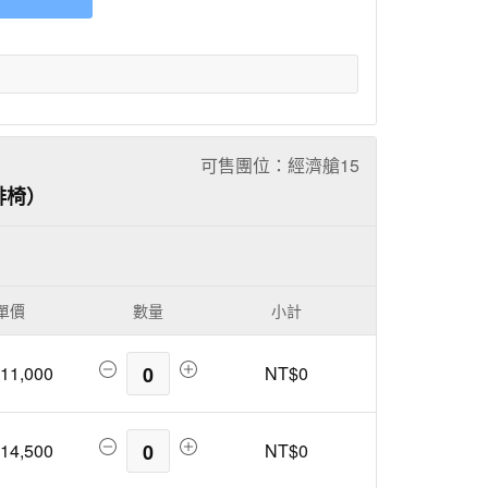
可售團位：經濟艙
15
排椅）
單價
數量
小計
11,000
0
NT$0
14,500
0
NT$0