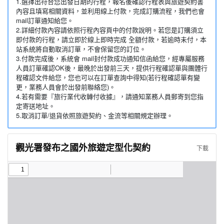
1.選擇出符合您出發日期的行程，報名後確認行程表與旅遊契約書
內容且填寫相關資料，並利用線上付款，完成訂購流程，我們也會
mail訂單通知給您。
2.詳細付款內容請依照行程內容頁中的付款說明。若您是訂購須立
即付款的行程，請立即於線上即時完成 全額付款，若逾時未付，本
站系統將自動取消訂單，不會保留您的訂位。
3.付款完成後，系統會 mail封付款成功通知信函給您，經專屬服務
人員訂單確認OK後，最晚於出發前三天，提供行程確認單與團體行
程確認文件給您，您也可以在訂單查詢中得知(若行程確認單有變
更，業務人員會於出發前聯絡您)。
4.若有需要『旅行業代收轉付收據』，請通知業務人員郵寄到您指
定寄送地址。
5.取消訂單/退貨依照旅遊契約、金流等相關規定辦理。
觀光署發布之國外旅遊定型化契約
下載