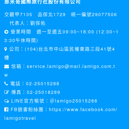
那米哥國際旅行社股份有限公司
料。註冊時，本網站取得您的姓名、電話、住址、身份證字
號、電子郵件、出生日期、性別、行業等相關資料，當您註冊
交觀甲7135 品保北1729 統一編號29077506
成功，並登入使用我們的服務後，本網站即取得您的資料。
其他除了上述，會保留您在上網瀏覽或查詢時，伺服器自行產
代表人：劉保佑
生的相關記錄，包括您使用連線設備的 IP 位址、使用時間、使
營業時間 週一至週五09:00~18:00 (12:30~1
用的瀏覽器、瀏覽及點選資料紀錄等。本網站會對個別連線者
的瀏覽器予以標示，歸納使用者瀏覽器在本網站內部所瀏覽的
3:30午休時間)
網頁，除非您願意告知您的個人資料，否則本網站不會也無法
公司：(104)台北市中山區民權東路三段41號4
將此項記錄和您對應。請您注意，在本網站網刊登廣告之廠
商，或與連結本網站，也可能蒐集您個人的資料。對於您主動
樓
提供的個人資訊，這些廣告廠商、或連結網站有其個別的私權
信箱：service.lamigo@mail.lamigo.com.t
保護政策，其資料處理措施不適用本網站隱私權保護政策，本
公司不負任何連帶責任。
w
本網站將在事前或註冊登錄取得您的同意後，傳送商業性資料
電話：02-25015288
或電子郵件給您。本公司除了在該資料或電子郵件上註明是由
本公司發送，也會在該資料或電子郵件上提供您能隨時停止接
傳真：02-25018289
收這些資料或電子郵件的方法及說明。
LINE官方帳號：＠lamigo25015288
資料使用:
FB臉書粉絲團：https://www.facebook.com/
本公司不會向任何人出售或出借您的個人識別資料。
lamigotravel
在以下情況下， 本公司會向其他人士或公司提供您的個人識別
資料：