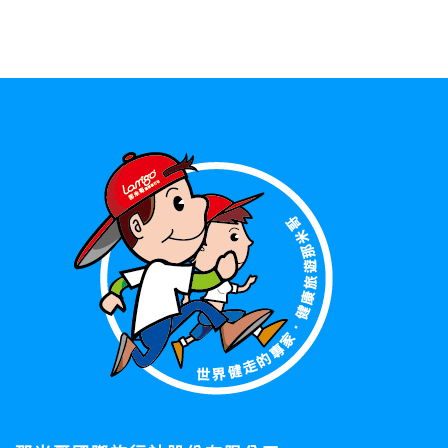
資料的蒐集與使用方式:
為了在本網站提供您最佳的互動性服務，可能會請您提供相關
個人的資料，其範圍如下：
本網站在您使用服務信箱、問卷調查等互動性功能時，會保留
您所提供的姓名、電子郵件地址、聯絡方式及使用時間等。
於一般瀏覽時，伺服器會自行記錄相關行徑，包括您使用連線
設備的 IP 位址、使用時間、使用的瀏覽器、瀏覽及點選資料記
錄等，做為我們增進網站服務的參考依據，此記錄為內部應
用，決不對外公布。
為提供精確的服務，我們會將收集的問卷調查內容進行統計與
分析，分析結果之統計數據或說明文字呈現，除供內部研究
外，我們會視需要公佈統計數據及說明文字，但不涉及特定個
人之資料。
除非取得您的同意或其他法令之特別規定，本網站絕不會將您
的個人資料揭露予第三人或使用於蒐集目的以外之其他用途。
在您於本網站註冊帳號、使用本網站相關產品、服務、活動或
贈獎時，本網站會收集您的個人識別資料，本網站也可以從商
業夥伴處取得個人資料。
當客戶在本網站註冊時，我們會取得您的姓名、電話、住址、
身份證字號、電子郵件、出生日期、性別、行業等相關資料，
當您註冊成功，並登入使用我們的服務後，我們即取得您的資