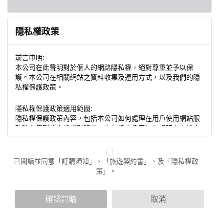
隱私權政策
前言申明:
本公司在此聲明對於個人的網路隱私權，絕對尊重並予以保
護。本公司在相關網站之資料收集及運用方式，以及我們的隱
私權保護政策。
隱私權保護政策適用範圍:
隱私權保護政策內容，包括本公司如何處理在用戶使用網站服
務時收集到的身份識別資料，也包括本公司如何處理在商業合
作與本公司合作時分享的任何身份識別資料。隱私權保護政策
不適用於本公司以外的公司或網站群，與非本站所僱用或管理
人員。例如您透過本公司旗下網站上的廣告廠商連結，這些置
已閱讀並同意「訂購須知」、「旅遊契約書」、及「隱私權政
放連結的廠商也可能蒐集您個人的資料。對於您主動提供的個
策」。
人資訊，這些廣告廠商或連結網站有其個別的隱私權保護政
策，其資料處理措施不適用於本公司隱私權保護政策。
您個人在本網站上的聊天室或討論區中任意公開個人資料的行
確認訂購
取消
為，在非經加密的保護下，亦不適用於本公司隱私權保護政
策。