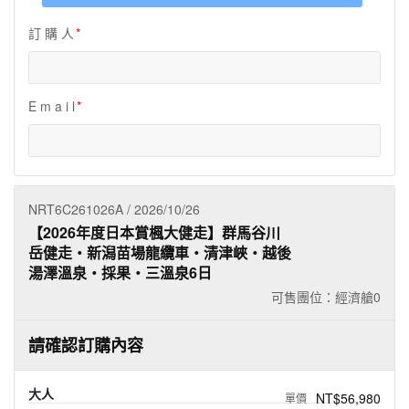
夯講座
訂 購 人
自由行
E m a i l
NRT6C261026A / 2026/10/26
【2026年度日本賞楓大健走】群馬谷川
岳健走‧新潟苗場龍纜車‧清津峽‧越後
湯澤溫泉‧採果‧三溫泉6日
可售團位：經濟艙
0
請確認訂購內容
大人
NT$56,980