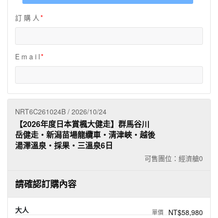
夯講座
訂 購 人
自由行
E m a i l
NRT6C261024B / 2026/10/24
【2026年度日本賞楓大健走】群馬谷川
岳健走‧新潟苗場龍纜車‧清津峽‧越後
湯澤溫泉‧採果‧三溫泉6日
可售團位：經濟艙
0
請確認訂購內容
大人
NT$58,980