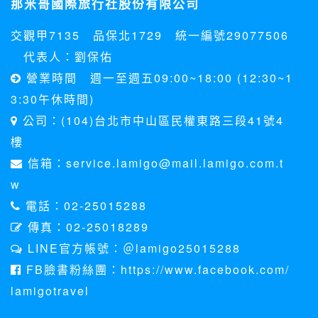
那米哥國際旅行社股份有限公司
料。註冊時，本網站取得您的姓名、電話、住址、身份證字
號、電子郵件、出生日期、性別、行業等相關資料，當您註冊
交觀甲7135 品保北1729 統一編號29077506
成功，並登入使用我們的服務後，本網站即取得您的資料。
其他除了上述，會保留您在上網瀏覽或查詢時，伺服器自行產
代表人：劉保佑
生的相關記錄，包括您使用連線設備的 IP 位址、使用時間、使
營業時間 週一至週五09:00~18:00 (12:30~1
用的瀏覽器、瀏覽及點選資料紀錄等。本網站會對個別連線者
的瀏覽器予以標示，歸納使用者瀏覽器在本網站內部所瀏覽的
3:30午休時間)
網頁，除非您願意告知您的個人資料，否則本網站不會也無法
公司：(104)台北市中山區民權東路三段41號4
將此項記錄和您對應。請您注意，在本網站網刊登廣告之廠
商，或與連結本網站，也可能蒐集您個人的資料。對於您主動
樓
提供的個人資訊，這些廣告廠商、或連結網站有其個別的私權
信箱：service.lamigo@mail.lamigo.com.t
保護政策，其資料處理措施不適用本網站隱私權保護政策，本
公司不負任何連帶責任。
w
本網站將在事前或註冊登錄取得您的同意後，傳送商業性資料
電話：02-25015288
或電子郵件給您。本公司除了在該資料或電子郵件上註明是由
本公司發送，也會在該資料或電子郵件上提供您能隨時停止接
傳真：02-25018289
收這些資料或電子郵件的方法及說明。
LINE官方帳號：＠lamigo25015288
資料使用:
FB臉書粉絲團：https://www.facebook.com/
本公司不會向任何人出售或出借您的個人識別資料。
lamigotravel
在以下情況下， 本公司會向其他人士或公司提供您的個人識別
資料：