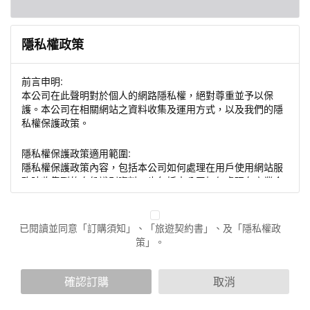
隱私權政策
前言申明:
本公司在此聲明對於個人的網路隱私權，絕對尊重並予以保
護。本公司在相關網站之資料收集及運用方式，以及我們的隱
私權保護政策。
隱私權保護政策適用範圍:
隱私權保護政策內容，包括本公司如何處理在用戶使用網站服
務時收集到的身份識別資料，也包括本公司如何處理在商業合
作與本公司合作時分享的任何身份識別資料。隱私權保護政策
不適用於本公司以外的公司或網站群，與非本站所僱用或管理
人員。例如您透過本公司旗下網站上的廣告廠商連結，這些置
已閱讀並同意「訂購須知」、「旅遊契約書」、及「隱私權政
放連結的廠商也可能蒐集您個人的資料。對於您主動提供的個
策」。
人資訊，這些廣告廠商或連結網站有其個別的隱私權保護政
策，其資料處理措施不適用於本公司隱私權保護政策。
您個人在本網站上的聊天室或討論區中任意公開個人資料的行
確認訂購
取消
為，在非經加密的保護下，亦不適用於本公司隱私權保護政
策。