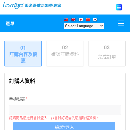
選單
那米哥莊園
02
03
01
確認訂購資料
訂購內容及優
中國
完成訂單
惠
日本
訂購人資料
亞洲韓國
手機號碼
歐美紐澳
台灣
訂購商品請進行會員登入，非會員訂購需先驗證聯絡資料。
驗證/登入