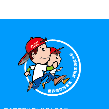
資料的蒐集與使用方式:
為了在本網站提供您最佳的互動性服務，可能會請您提供相關
個人的資料，其範圍如下：
本網站在您使用服務信箱、問卷調查等互動性功能時，會保留
您所提供的姓名、電子郵件地址、聯絡方式及使用時間等。
於一般瀏覽時，伺服器會自行記錄相關行徑，包括您使用連線
設備的 IP 位址、使用時間、使用的瀏覽器、瀏覽及點選資料記
錄等，做為我們增進網站服務的參考依據，此記錄為內部應
用，決不對外公布。
為提供精確的服務，我們會將收集的問卷調查內容進行統計與
分析，分析結果之統計數據或說明文字呈現，除供內部研究
外，我們會視需要公佈統計數據及說明文字，但不涉及特定個
人之資料。
除非取得您的同意或其他法令之特別規定，本網站絕不會將您
的個人資料揭露予第三人或使用於蒐集目的以外之其他用途。
在您於本網站註冊帳號、使用本網站相關產品、服務、活動或
贈獎時，本網站會收集您的個人識別資料，本網站也可以從商
業夥伴處取得個人資料。
當客戶在本網站註冊時，我們會取得您的姓名、電話、住址、
身份證字號、電子郵件、出生日期、性別、行業等相關資料，
當您註冊成功，並登入使用我們的服務後，我們即取得您的資