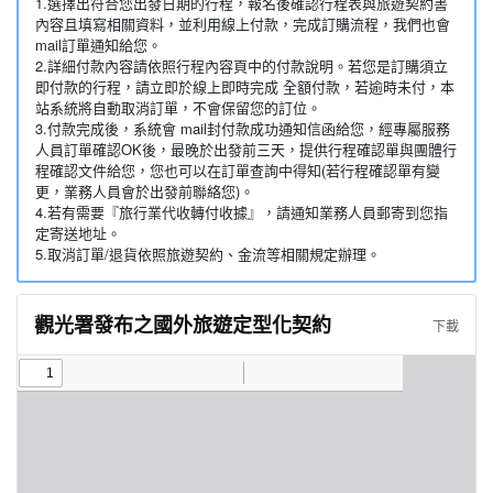
1.選擇出符合您出發日期的行程，報名後確認行程表與旅遊契約書
內容且填寫相關資料，並利用線上付款，完成訂購流程，我們也會
mail訂單通知給您。
2.詳細付款內容請依照行程內容頁中的付款說明。若您是訂購須立
即付款的行程，請立即於線上即時完成 全額付款，若逾時未付，本
站系統將自動取消訂單，不會保留您的訂位。
3.付款完成後，系統會 mail封付款成功通知信函給您，經專屬服務
人員訂單確認OK後，最晚於出發前三天，提供行程確認單與團體行
程確認文件給您，您也可以在訂單查詢中得知(若行程確認單有變
更，業務人員會於出發前聯絡您)。
4.若有需要『旅行業代收轉付收據』，請通知業務人員郵寄到您指
定寄送地址。
5.取消訂單/退貨依照旅遊契約、金流等相關規定辦理。
觀光署發布之國外旅遊定型化契約
下載