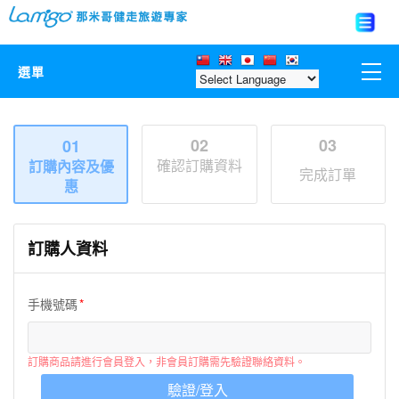
選單
那米哥莊園
02
03
01
確認訂購資料
訂購內容及優
中國
完成訂單
惠
日本
訂購人資料
亞洲韓國
手機號碼
歐美紐澳
台灣
訂購商品請進行會員登入，非會員訂購需先驗證聯絡資料。
驗證/登入