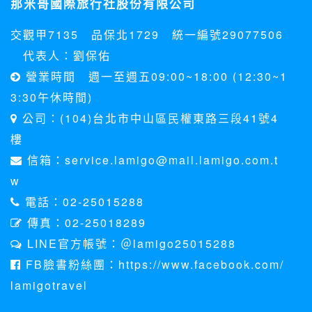
那米哥國際旅行社股份有限公司
料。註冊時，本網站取得您的姓名、電話、住址、身份證字
號、電子郵件、出生日期、性別、行業等相關資料，當您註冊
交觀甲7135 品保北1729 統一編號29077506
成功，並登入使用我們的服務後，本網站即取得您的資料。
其他除了上述，會保留您在上網瀏覽或查詢時，伺服器自行產
代表人：劉保佑
生的相關記錄，包括您使用連線設備的 IP 位址、使用時間、使
營業時間 週一至週五09:00~18:00 (12:30~1
用的瀏覽器、瀏覽及點選資料紀錄等。本網站會對個別連線者
的瀏覽器予以標示，歸納使用者瀏覽器在本網站內部所瀏覽的
3:30午休時間)
網頁，除非您願意告知您的個人資料，否則本網站不會也無法
公司：(104)台北市中山區民權東路三段41號4
將此項記錄和您對應。請您注意，在本網站網刊登廣告之廠
商，或與連結本網站，也可能蒐集您個人的資料。對於您主動
樓
提供的個人資訊，這些廣告廠商、或連結網站有其個別的私權
信箱：service.lamigo@mail.lamigo.com.t
保護政策，其資料處理措施不適用本網站隱私權保護政策，本
公司不負任何連帶責任。
w
本網站將在事前或註冊登錄取得您的同意後，傳送商業性資料
電話：02-25015288
或電子郵件給您。本公司除了在該資料或電子郵件上註明是由
本公司發送，也會在該資料或電子郵件上提供您能隨時停止接
傳真：02-25018289
收這些資料或電子郵件的方法及說明。
LINE官方帳號：＠lamigo25015288
資料使用:
FB臉書粉絲團：https://www.facebook.com/
本公司不會向任何人出售或出借您的個人識別資料。
lamigotravel
在以下情況下， 本公司會向其他人士或公司提供您的個人識別
資料：