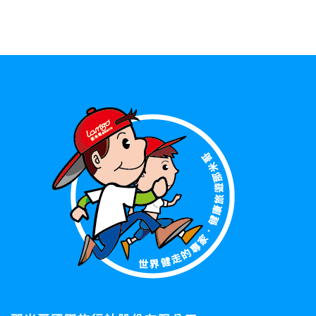
資料的蒐集與使用方式:
為了在本網站提供您最佳的互動性服務，可能會請您提供相關
個人的資料，其範圍如下：
本網站在您使用服務信箱、問卷調查等互動性功能時，會保留
您所提供的姓名、電子郵件地址、聯絡方式及使用時間等。
於一般瀏覽時，伺服器會自行記錄相關行徑，包括您使用連線
設備的 IP 位址、使用時間、使用的瀏覽器、瀏覽及點選資料記
錄等，做為我們增進網站服務的參考依據，此記錄為內部應
用，決不對外公布。
為提供精確的服務，我們會將收集的問卷調查內容進行統計與
分析，分析結果之統計數據或說明文字呈現，除供內部研究
外，我們會視需要公佈統計數據及說明文字，但不涉及特定個
人之資料。
除非取得您的同意或其他法令之特別規定，本網站絕不會將您
的個人資料揭露予第三人或使用於蒐集目的以外之其他用途。
在您於本網站註冊帳號、使用本網站相關產品、服務、活動或
贈獎時，本網站會收集您的個人識別資料，本網站也可以從商
業夥伴處取得個人資料。
當客戶在本網站註冊時，我們會取得您的姓名、電話、住址、
身份證字號、電子郵件、出生日期、性別、行業等相關資料，
當您註冊成功，並登入使用我們的服務後，我們即取得您的資