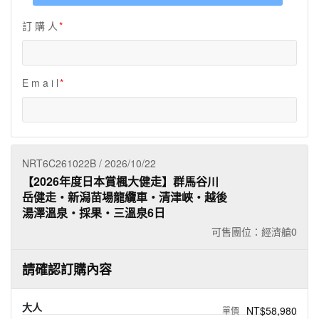
夯講座
訂 購 人
自由行
E m a i l
NRT6C261022B / 2026/10/22
【2026年度日本賞楓大健走】群馬谷川
岳健走‧新潟苗場龍纜車‧清津峽‧越後
湯澤溫泉‧採果‧三溫泉6日
可售團位：經濟艙
0
請確認訂購內容
大人
NT$58,980