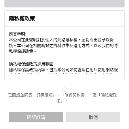
隱私權政策
前言申明:
本公司在此聲明對於個人的網路隱私權，絕對尊重並予以保
護。本公司在相關網站之資料收集及運用方式，以及我們的隱
私權保護政策。
隱私權保護政策適用範圍:
隱私權保護政策內容，包括本公司如何處理在用戶使用網站服
務時收集到的身份識別資料，也包括本公司如何處理在商業合
作與本公司合作時分享的任何身份識別資料。隱私權保護政策
不適用於本公司以外的公司或網站群，與非本站所僱用或管理
人員。例如您透過本公司旗下網站上的廣告廠商連結，這些置
已閱讀並同意「訂購須知」、「旅遊契約書」、及「隱私權政
放連結的廠商也可能蒐集您個人的資料。對於您主動提供的個
策」。
人資訊，這些廣告廠商或連結網站有其個別的隱私權保護政
策，其資料處理措施不適用於本公司隱私權保護政策。
您個人在本網站上的聊天室或討論區中任意公開個人資料的行
確認訂購
取消
為，在非經加密的保護下，亦不適用於本公司隱私權保護政
策。