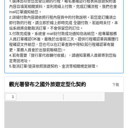
1.選擇出符合您出發日期的行程，報名後確認行程表與旅遊契約書
內容且填寫相關資料，並利用線上付款，完成訂購流程，我們也會
mail訂單通知給您。
2.詳細付款內容請依照行程內容頁中的付款說明。若您是訂購須立
即付款的行程，請立即於線上即時完成 全額付款，若逾時未付，本
站系統將自動取消訂單，不會保留您的訂位。
3.付款完成後，系統會 mail封付款成功通知信函給您，經專屬服務
人員訂單確認OK後，最晚於出發前三天，提供行程確認單與團體行
程確認文件給您，您也可以在訂單查詢中得知(若行程確認單有變
更，業務人員會於出發前聯絡您)。
4.若有需要『旅行業代收轉付收據』，請通知業務人員郵寄到您指
定寄送地址。
5.取消訂單/退貨依照旅遊契約、金流等相關規定辦理。
觀光署發布之國外旅遊定型化契約
下載