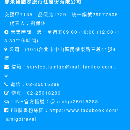
那米哥國際旅行社股份有限公司
料。註冊時，本網站取得您的姓名、電話、住址、身份證字
號、電子郵件、出生日期、性別、行業等相關資料，當您註冊
交觀甲7135 品保北1729 統一編號29077506
成功，並登入使用我們的服務後，本網站即取得您的資料。
其他除了上述，會保留您在上網瀏覽或查詢時，伺服器自行產
代表人：劉保佑
生的相關記錄，包括您使用連線設備的 IP 位址、使用時間、使
營業時間 週一至週五09:00~18:00 (12:30~1
用的瀏覽器、瀏覽及點選資料紀錄等。本網站會對個別連線者
的瀏覽器予以標示，歸納使用者瀏覽器在本網站內部所瀏覽的
3:30午休時間)
網頁，除非您願意告知您的個人資料，否則本網站不會也無法
公司：(104)台北市中山區民權東路三段41號4
將此項記錄和您對應。請您注意，在本網站網刊登廣告之廠
商，或與連結本網站，也可能蒐集您個人的資料。對於您主動
樓
提供的個人資訊，這些廣告廠商、或連結網站有其個別的私權
信箱：service.lamigo@mail.lamigo.com.t
保護政策，其資料處理措施不適用本網站隱私權保護政策，本
公司不負任何連帶責任。
w
本網站將在事前或註冊登錄取得您的同意後，傳送商業性資料
電話：02-25015288
或電子郵件給您。本公司除了在該資料或電子郵件上註明是由
本公司發送，也會在該資料或電子郵件上提供您能隨時停止接
傳真：02-25018289
收這些資料或電子郵件的方法及說明。
LINE官方帳號：＠lamigo25015288
資料使用:
FB臉書粉絲團：https://www.facebook.com/
本公司不會向任何人出售或出借您的個人識別資料。
lamigotravel
在以下情況下， 本公司會向其他人士或公司提供您的個人識別
資料：