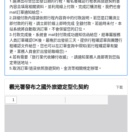
1.選擇出符合您出發日期的行程，報名後確認行程表與旅遊契約書
內容且填寫相關資料，並利用線上付款，完成訂購流程，我們也會
mail訂單通知給您。
2.詳細付款內容請依照行程內容頁中的付款說明。若您是訂購須立
即付款的行程，請立即於線上即時完成 全額付款，若逾時未付，本
站系統將自動取消訂單，不會保留您的訂位。
3.付款完成後，系統會 mail封付款成功通知信函給您，經專屬服務
人員訂單確認OK後，最晚於出發前三天，提供行程確認單與團體行
程確認文件給您，您也可以在訂單查詢中得知(若行程確認單有變
更，業務人員會於出發前聯絡您)。
4.若有需要『旅行業代收轉付收據』，請通知業務人員郵寄到您指
定寄送地址。
5.取消訂單/退貨依照旅遊契約、金流等相關規定辦理。
觀光署發布之國外旅遊定型化契約
下載