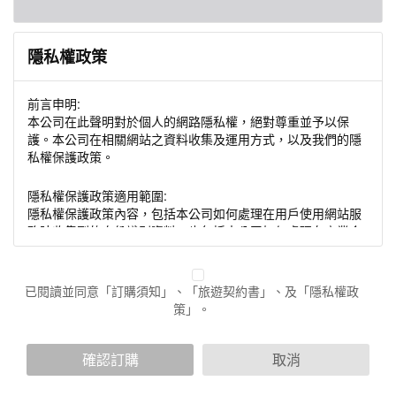
隱私權政策
前言申明:
本公司在此聲明對於個人的網路隱私權，絕對尊重並予以保
護。本公司在相關網站之資料收集及運用方式，以及我們的隱
私權保護政策。
隱私權保護政策適用範圍:
隱私權保護政策內容，包括本公司如何處理在用戶使用網站服
務時收集到的身份識別資料，也包括本公司如何處理在商業合
作與本公司合作時分享的任何身份識別資料。隱私權保護政策
不適用於本公司以外的公司或網站群，與非本站所僱用或管理
人員。例如您透過本公司旗下網站上的廣告廠商連結，這些置
已閱讀並同意「訂購須知」、「旅遊契約書」、及「隱私權政
放連結的廠商也可能蒐集您個人的資料。對於您主動提供的個
策」。
人資訊，這些廣告廠商或連結網站有其個別的隱私權保護政
策，其資料處理措施不適用於本公司隱私權保護政策。
您個人在本網站上的聊天室或討論區中任意公開個人資料的行
確認訂購
取消
為，在非經加密的保護下，亦不適用於本公司隱私權保護政
策。