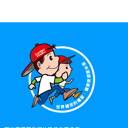
資料的蒐集與使用方式:
為了在本網站提供您最佳的互動性服務，可能會請您提供相關
個人的資料，其範圍如下：
本網站在您使用服務信箱、問卷調查等互動性功能時，會保留
您所提供的姓名、電子郵件地址、聯絡方式及使用時間等。
於一般瀏覽時，伺服器會自行記錄相關行徑，包括您使用連線
設備的 IP 位址、使用時間、使用的瀏覽器、瀏覽及點選資料記
錄等，做為我們增進網站服務的參考依據，此記錄為內部應
用，決不對外公布。
為提供精確的服務，我們會將收集的問卷調查內容進行統計與
分析，分析結果之統計數據或說明文字呈現，除供內部研究
外，我們會視需要公佈統計數據及說明文字，但不涉及特定個
人之資料。
除非取得您的同意或其他法令之特別規定，本網站絕不會將您
的個人資料揭露予第三人或使用於蒐集目的以外之其他用途。
在您於本網站註冊帳號、使用本網站相關產品、服務、活動或
贈獎時，本網站會收集您的個人識別資料，本網站也可以從商
業夥伴處取得個人資料。
當客戶在本網站註冊時，我們會取得您的姓名、電話、住址、
身份證字號、電子郵件、出生日期、性別、行業等相關資料，
當您註冊成功，並登入使用我們的服務後，我們即取得您的資