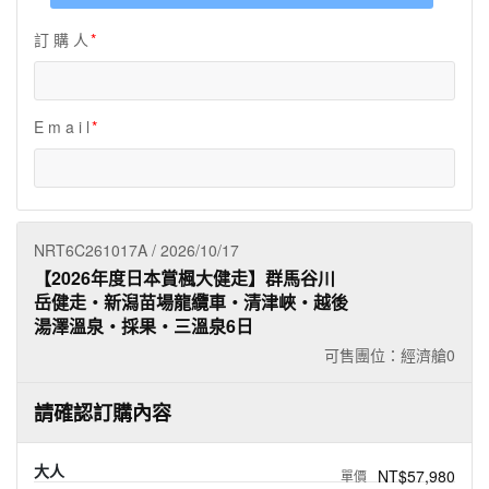
夯講座
訂 購 人
自由行
E m a i l
NRT6C261017A / 2026/10/17
【2026年度日本賞楓大健走】群馬谷川
岳健走‧新潟苗場龍纜車‧清津峽‧越後
湯澤溫泉‧採果‧三溫泉6日
可售團位：經濟艙
0
請確認訂購內容
大人
NT$57,980