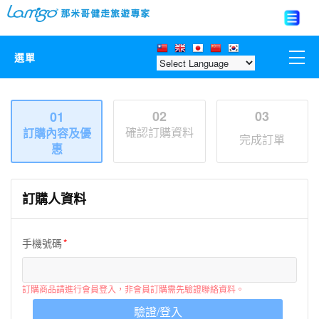
選單
那米哥莊園
02
03
01
確認訂購資料
訂購內容及優
中國
完成訂單
惠
日本
訂購人資料
亞洲韓國
手機號碼
歐美紐澳
台灣
訂購商品請進行會員登入，非會員訂購需先驗證聯絡資料。
驗證/登入