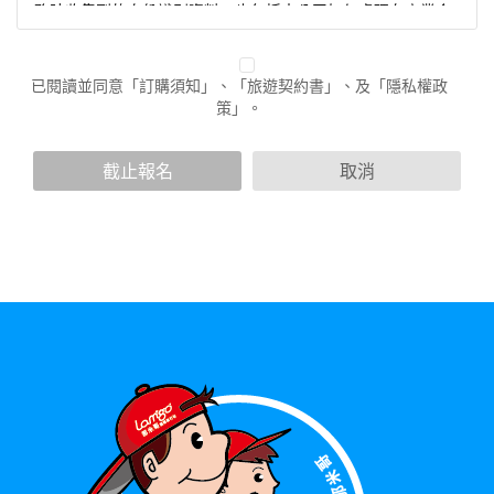
務時收集到的身份識別資料，也包括本公司如何處理在商業合
作與本公司合作時分享的任何身份識別資料。隱私權保護政策
不適用於本公司以外的公司或網站群，與非本站所僱用或管理
人員。例如您透過本公司旗下網站上的廣告廠商連結，這些置
已閱讀並同意「訂購須知」、「旅遊契約書」、及「隱私權政
放連結的廠商也可能蒐集您個人的資料。對於您主動提供的個
策」。
人資訊，這些廣告廠商或連結網站有其個別的隱私權保護政
策，其資料處理措施不適用於本公司隱私權保護政策。
您個人在本網站上的聊天室或討論區中任意公開個人資料的行
截止報名
取消
為，在非經加密的保護下，亦不適用於本公司隱私權保護政
策。
資料的蒐集與使用方式:
為了在本網站提供您最佳的互動性服務，可能會請您提供相關
個人的資料，其範圍如下：
本網站在您使用服務信箱、問卷調查等互動性功能時，會保留
您所提供的姓名、電子郵件地址、聯絡方式及使用時間等。
於一般瀏覽時，伺服器會自行記錄相關行徑，包括您使用連線
設備的 IP 位址、使用時間、使用的瀏覽器、瀏覽及點選資料記
錄等，做為我們增進網站服務的參考依據，此記錄為內部應
用，決不對外公布。
為提供精確的服務，我們會將收集的問卷調查內容進行統計與
分析，分析結果之統計數據或說明文字呈現，除供內部研究