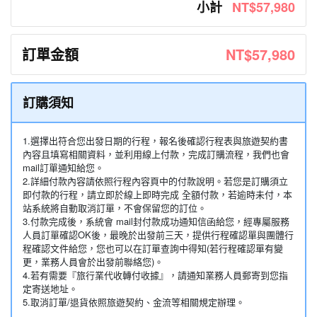
小計
NT$57,980
訂單金額
NT$57,980
訂購須知
1.選擇出符合您出發日期的行程，報名後確認行程表與旅遊契約書
內容且填寫相關資料，並利用線上付款，完成訂購流程，我們也會
mail訂單通知給您。
2.詳細付款內容請依照行程內容頁中的付款說明。若您是訂購須立
即付款的行程，請立即於線上即時完成 全額付款，若逾時未付，本
站系統將自動取消訂單，不會保留您的訂位。
3.付款完成後，系統會 mail封付款成功通知信函給您，經專屬服務
人員訂單確認OK後，最晚於出發前三天，提供行程確認單與團體行
程確認文件給您，您也可以在訂單查詢中得知(若行程確認單有變
更，業務人員會於出發前聯絡您)。
4.若有需要『旅行業代收轉付收據』，請通知業務人員郵寄到您指
定寄送地址。
5.取消訂單/退貨依照旅遊契約、金流等相關規定辦理。