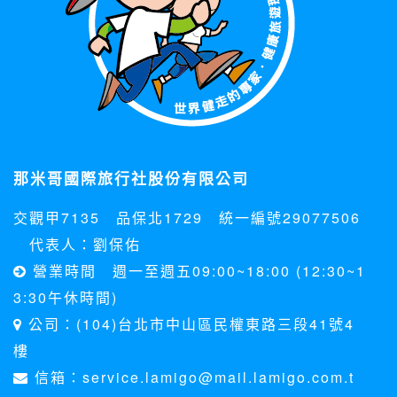
外，我們會視需要公佈統計數據及說明文字，但不涉及特定個
人之資料。
除非取得您的同意或其他法令之特別規定，本網站絕不會將您
的個人資料揭露予第三人或使用於蒐集目的以外之其他用途。
在您於本網站註冊帳號、使用本網站相關產品、服務、活動或
贈獎時，本網站會收集您的個人識別資料，本網站也可以從商
業夥伴處取得個人資料。
當客戶在本網站註冊時，我們會取得您的姓名、電話、住址、
身份證字號、電子郵件、出生日期、性別、行業等相關資料，
當您註冊成功，並登入使用我們的服務後，我們即取得您的資
那米哥國際旅行社股份有限公司
料。註冊時，本網站取得您的姓名、電話、住址、身份證字
號、電子郵件、出生日期、性別、行業等相關資料，當您註冊
交觀甲7135 品保北1729 統一編號29077506
成功，並登入使用我們的服務後，本網站即取得您的資料。
其他除了上述，會保留您在上網瀏覽或查詢時，伺服器自行產
代表人：劉保佑
生的相關記錄，包括您使用連線設備的 IP 位址、使用時間、使
營業時間 週一至週五09:00~18:00 (12:30~1
用的瀏覽器、瀏覽及點選資料紀錄等。本網站會對個別連線者
的瀏覽器予以標示，歸納使用者瀏覽器在本網站內部所瀏覽的
3:30午休時間)
網頁，除非您願意告知您的個人資料，否則本網站不會也無法
公司：(104)台北市中山區民權東路三段41號4
將此項記錄和您對應。請您注意，在本網站網刊登廣告之廠
商，或與連結本網站，也可能蒐集您個人的資料。對於您主動
樓
提供的個人資訊，這些廣告廠商、或連結網站有其個別的私權
信箱：service.lamigo@mail.lamigo.com.t
保護政策，其資料處理措施不適用本網站隱私權保護政策，本
公司不負任何連帶責任。