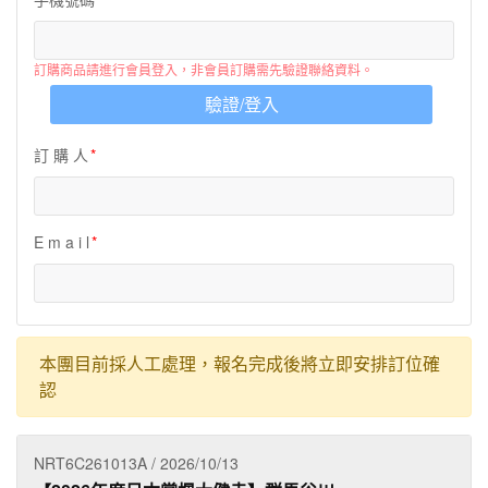
夯講座
自由行
訂購商品請進行會員登入，非會員訂購需先驗證聯絡資料。
驗證/登入
訂 購 人
E m a i l
本團目前採人工處理，報名完成後將立即安排訂位確
認
NRT6C261013A / 2026/10/13