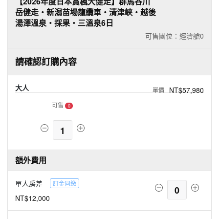
【2026年度日本賞楓大健走】群馬谷川
岳健走‧新潟苗場龍纜車‧清津峽‧越後
湯澤溫泉‧採果‧三溫泉6日
可售團位：經濟艙
0
請確認訂購內容
大人
NT$57,980
可售
0
1
額外費用
單人房差
訂金同繳
0
NT$12,000