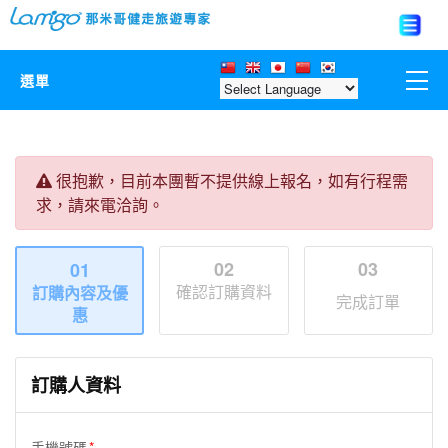
選單
那米哥莊園
很抱歉，目前本團暫不提供線上報名，如有行程需
中國
求，請來電洽詢。
日本
02
03
01
確認訂購資料
訂購內容及優
亞洲韓國
完成訂單
惠
歐美紐澳
訂購人資料
台灣
手機號碼