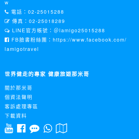
w
本網站將在事前或註冊登錄取得您的同意後，傳送商業性資料
電話：02-25015288
或電子郵件給您。本公司除了在該資料或電子郵件上註明是由
本公司發送，也會在該資料或電子郵件上提供您能隨時停止接
傳真：02-25018289
收這些資料或電子郵件的方法及說明。
LINE官方帳號：＠lamigo25015288
資料使用:
FB臉書粉絲團：https://www.facebook.com/
本公司不會向任何人出售或出借您的個人識別資料。
lamigotravel
在以下情況下， 本公司會向其他人士或公司提供您的個人識別
資料：
1.遵守法令或政府機關的要求；或我們發覺您在網站上的行為
違反本公司旗下網站的會員條款或產品、服務的特定使用指
世界健走的專家 健康旅遊那米哥
南。
2.為了保護使用者個人隱私，我們無法為您查詢其他使用者的
關於那米哥
帳號資料。若您有相關法律上問題需查閱他人資料時，請務必
向警政單位提出告訴，我們將全力配合警政單位調查並提供所
個資法聲明
有相關資料，以協助調查及破案！
客訴處理專區
自我保護措施:
下載資料
請妥善保管您在本公司及相關企業伙伴網站的帳號、密碼或個
人資料，不要將任何資料、密碼提供給任何人。並在您使用完
本公司相關企業伙伴網站所提供的服務後，務必記得登出帳戶
或關閉網頁瀏覽器，以防止他人讀取您的個人資料。