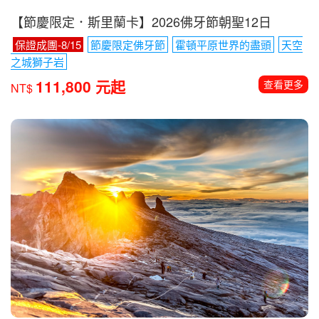
【節慶限定．斯里蘭卡】2026佛牙節朝聖12日
保證成團-8/15
節慶限定佛牙節
霍頓平原世界的盡頭
天空
之城獅子岩
111,800 元起
查看更多
NT$