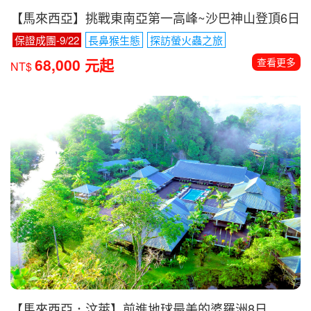
【馬來西亞】挑戰東南亞第一高峰~沙巴神山登頂6日
保證成團-9/22
長鼻猴生態
探訪螢火蟲之旅
68,000 元起
查看更多
NT$
【馬來西亞．汶萊】前進地球最美的婆羅洲8日