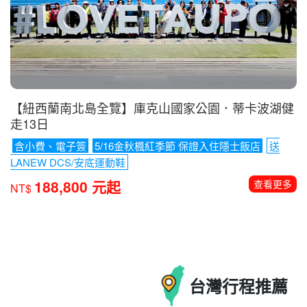
【紐西蘭南北島全覽】庫克山國家公園．蒂卡波湖健
走13日
含小費、電子簽
5/16金秋楓紅季節 保證入住隱士飯店
送
LANEW DCS/安底運動鞋
188,800 元起
查看更多
NT$
台灣
行程推薦