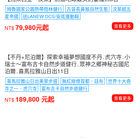
姆魯國家公園熱帶雨林健行
古晉長鼻猴自然生態
汶萊超五
星帝國
送LANEW DCS/安底運動鞋
79,980元起
查看更多
NT$
【不丹+尼泊爾】探索幸福夢想國度不丹․虎穴寺․小
瑞士〜富布吉卡自然步道健行․眾神之鄉神秘古國尼
泊爾․喜馬拉雅山日出11日
喜馬拉雅山日出美景步道
無紅綠燈首都．廷布
世界十大奇
寺之一．虎穴寺
富布吉卡自然步道健行
189,800 元起
查看更多
NT$