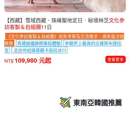
【西藏】雪域西藏．珠峰聖地定日．秘境林芝
文化參
訪客製＆自組團
11日
《文化參訪客製＆自組團》如有考察及交流需求，請來電洽詢
業務
青藏線鐵路精華段體驗
參觀世上最高的古建築布達拉
宮
走訪世紀級景觀卡若拉冰川
109,980 元起
查看更多
NT$
東南亞韓國推薦