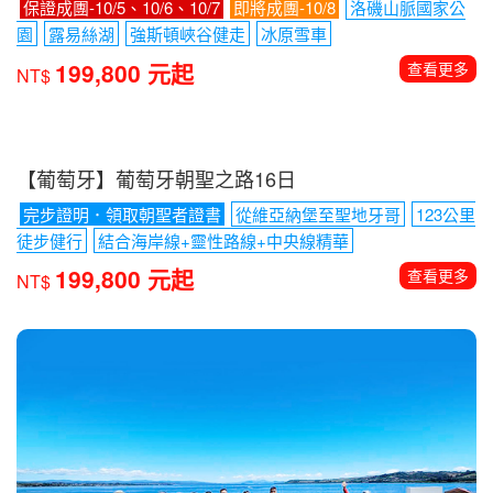
保證成團-10/5、10/6、10/7
即將成團-10/8
洛磯山脈國家公
園
露易絲湖
強斯頓峽谷健走
冰原雪車
199,800 元起
查看更多
NT$
【葡萄牙】葡萄牙朝聖之路16日
完步證明．領取朝聖者證書
從維亞納堡至聖地牙哥
123公里
徒步健行
結合海岸線+靈性路線+中央線精華
199,800 元起
查看更多
NT$