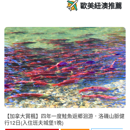
歐美紐澳推薦
【加拿大賞楓】四年一度鮭魚返鄉洄游．洛磯山脈健
行12日(入住班夫城堡1晚)