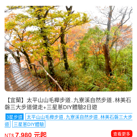
【宜蘭】太平山山毛櫸步道․九寮溪自然步道․林美石
磐三大步道健走+三星蔥DIY體驗2日遊
3星步道
太平山山毛櫸步道․九寮溪自然步道․林美石磐三大步
道
三星蔥DIY體驗
7,980 元起
查看更多
NT$