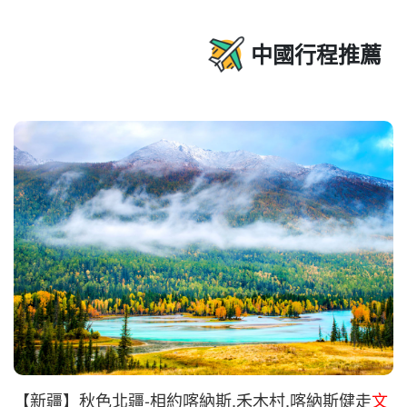
中國行程推薦
【新疆】秋色北疆-相約喀納斯.禾木村.喀納斯健走
文