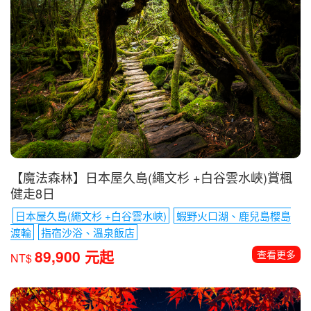
【魔法森林】日本屋久島(繩文杉 +白谷雲水峽)賞楓
健走8日
日本屋久島(繩文杉 +白谷雲水峽)
蝦野火口湖、鹿兒島櫻島
渡輪
指宿沙浴、溫泉飯店
89,900 元起
查看更多
NT$