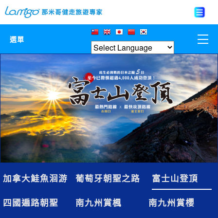
選單
那米哥莊園
中國
日本
亞洲韓國
歐美紐澳
加拿大鮭魚洄游
葡萄牙朝聖之路
富士山登頂
台灣
四國遍路朝聖
南九州賞楓
南九州賞櫻