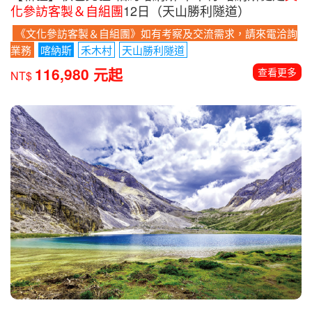
化參訪客製＆自組團
12日（天山勝利隧道）
《文化參訪客製＆自組團》如有考察及交流需求，請來電洽詢
業務
喀納斯
禾木村
天山勝利隧道
116,980 元起
查看更多
NT$