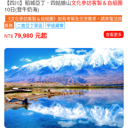
【四川】稻城亞丁．四姑娘山
文化參訪客製＆自組團
10日(登牛奶海)
《文化參訪客製＆自組團》如有考察及交流需求，請來電洽詢
業務
二進亞丁景區
甲居藏寨
79,980 元起
查看更多
NT$