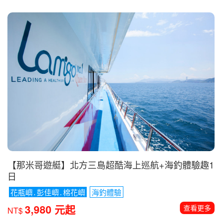
【那米哥遊艇】北方三島超酷海上巡航+海釣體驗趣1
日
花瓶嶼․彭佳嶼․棉花嶼
海釣體驗
3,980 元起
查看更多
NT$