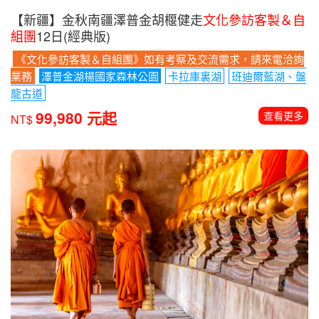
【新疆】金秋南疆澤普金胡椻健走
文化參訪客製＆自
組團
12日(經典版)
《文化參訪客製＆自組團》如有考察及交流需求，請來電洽詢
業務
澤普金湖楊國家森林公園
卡拉庫裏湖
班迪爾藍湖、盤
龍古道
99,980 元起
查看更多
NT$