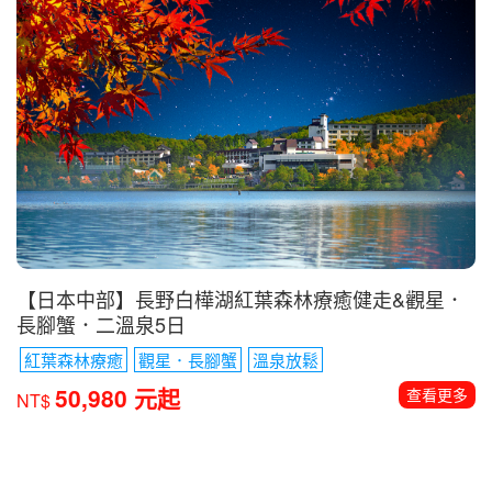
【日本中部】長野白樺湖紅葉森林療癒健走&觀星．
長腳蟹．二溫泉5日
紅葉森林療癒
觀星．長腳蟹
溫泉放鬆
50,980 元起
查看更多
NT$