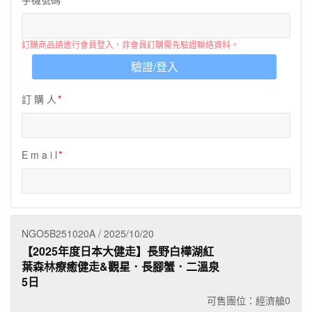
夯講座
自由行
訂購商品請進行會員登入，非會員訂購需先驗證聯絡資料。
驗證/登入
訂 購 人
E m a i l
NGO5B251020A / 2025/10/20
【2025年度日本大健走】長野白樺湖紅
葉森林療癒健走&觀星．長腳蟹．二溫泉
5日
可售團位：經濟艙
0