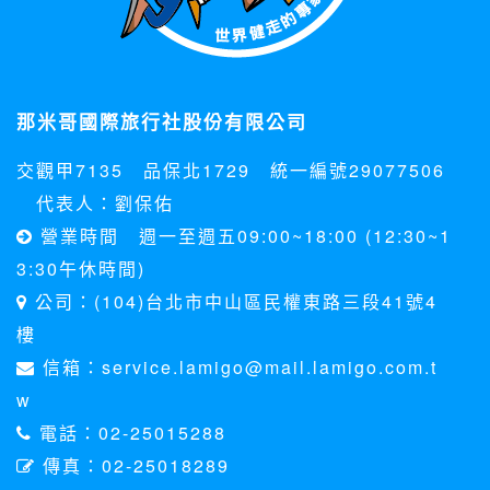
贈獎時，本網站會收集您的個人識別資料，本網站也可以從商
業夥伴處取得個人資料。
當客戶在本網站註冊時，我們會取得您的姓名、電話、住址、
身份證字號、電子郵件、出生日期、性別、行業等相關資料，
當您註冊成功，並登入使用我們的服務後，我們即取得您的資
那米哥國際旅行社股份有限公司
料。註冊時，本網站取得您的姓名、電話、住址、身份證字
號、電子郵件、出生日期、性別、行業等相關資料，當您註冊
交觀甲7135 品保北1729 統一編號29077506
成功，並登入使用我們的服務後，本網站即取得您的資料。
其他除了上述，會保留您在上網瀏覽或查詢時，伺服器自行產
代表人：劉保佑
生的相關記錄，包括您使用連線設備的 IP 位址、使用時間、使
營業時間 週一至週五09:00~18:00 (12:30~1
用的瀏覽器、瀏覽及點選資料紀錄等。本網站會對個別連線者
的瀏覽器予以標示，歸納使用者瀏覽器在本網站內部所瀏覽的
3:30午休時間)
網頁，除非您願意告知您的個人資料，否則本網站不會也無法
公司：(104)台北市中山區民權東路三段41號4
將此項記錄和您對應。請您注意，在本網站網刊登廣告之廠
商，或與連結本網站，也可能蒐集您個人的資料。對於您主動
樓
提供的個人資訊，這些廣告廠商、或連結網站有其個別的私權
信箱：service.lamigo@mail.lamigo.com.t
保護政策，其資料處理措施不適用本網站隱私權保護政策，本
公司不負任何連帶責任。
w
本網站將在事前或註冊登錄取得您的同意後，傳送商業性資料
電話：02-25015288
或電子郵件給您。本公司除了在該資料或電子郵件上註明是由
本公司發送，也會在該資料或電子郵件上提供您能隨時停止接
傳真：02-25018289
收這些資料或電子郵件的方法及說明。