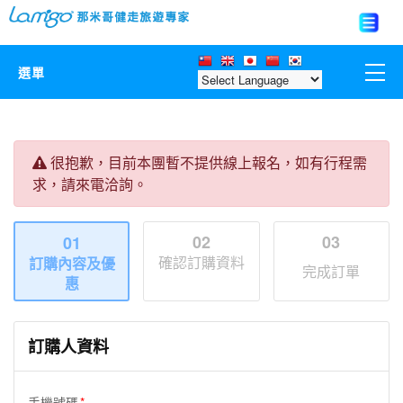
選單
那米哥莊園
很抱歉，目前本團暫不提供線上報名，如有行程需
中國
求，請來電洽詢。
日本
02
03
01
確認訂購資料
訂購內容及優
亞洲韓國
完成訂單
惠
歐美紐澳
訂購人資料
台灣
手機號碼