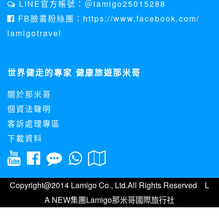
LINE官方帳號：＠lamigo25015288
資料使用:
FB臉書粉絲團：https://www.facebook.com/
本公司不會向任何人出售或出借您的個人識別資料。
lamigotravel
在以下情況下， 本公司會向其他人士或公司提供您的個人識別
資料：
1.遵守法令或政府機關的要求；或我們發覺您在網站上的行為
違反本公司旗下網站的會員條款或產品、服務的特定使用指
世界健走的專家 健康旅遊那米哥
南。
2.為了保護使用者個人隱私，我們無法為您查詢其他使用者的
關於那米哥
帳號資料。若您有相關法律上問題需查閱他人資料時，請務必
向警政單位提出告訴，我們將全力配合警政單位調查並提供所
個資法聲明
有相關資料，以協助調查及破案！
客訴處理專區
自我保護措施:
下載資料
請妥善保管您在本公司及相關企業伙伴網站的帳號、密碼或個
人資料，不要將任何資料、密碼提供給任何人。並在您使用完
本公司相關企業伙伴網站所提供的服務後，務必記得登出帳戶
或關閉網頁瀏覽器，以防止他人讀取您的個人資料。
倘若您發現有任何非經授權的第三者使用您的帳號進行任何詢
Copyright@2014 Lamigo Co., Ltd.All Rights Reserved L
問或訂購時，請立即通知本站。
A NEW集團Lamigo那米哥國際旅行社