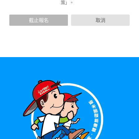
策」。
人資訊，這些廣告廠商或連結網站有其個別的隱私權保護政
策，其資料處理措施不適用於本公司隱私權保護政策。
您個人在本網站上的聊天室或討論區中任意公開個人資料的行
截止報名
取消
為，在非經加密的保護下，亦不適用於本公司隱私權保護政
策。
資料的蒐集與使用方式:
為了在本網站提供您最佳的互動性服務，可能會請您提供相關
個人的資料，其範圍如下：
本網站在您使用服務信箱、問卷調查等互動性功能時，會保留
您所提供的姓名、電子郵件地址、聯絡方式及使用時間等。
於一般瀏覽時，伺服器會自行記錄相關行徑，包括您使用連線
設備的 IP 位址、使用時間、使用的瀏覽器、瀏覽及點選資料記
錄等，做為我們增進網站服務的參考依據，此記錄為內部應
用，決不對外公布。
為提供精確的服務，我們會將收集的問卷調查內容進行統計與
分析，分析結果之統計數據或說明文字呈現，除供內部研究
外，我們會視需要公佈統計數據及說明文字，但不涉及特定個
人之資料。
除非取得您的同意或其他法令之特別規定，本網站絕不會將您
的個人資料揭露予第三人或使用於蒐集目的以外之其他用途。
在您於本網站註冊帳號、使用本網站相關產品、服務、活動或