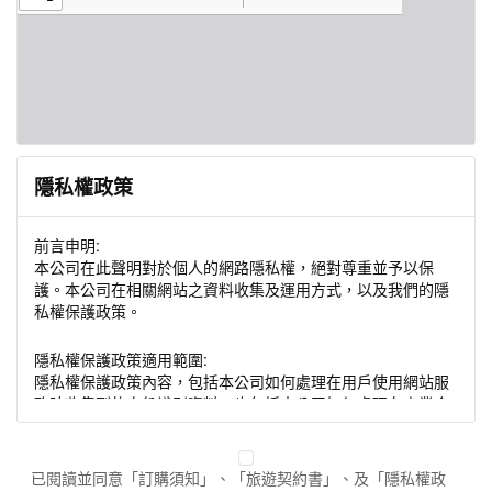
隱私權政策
前言申明:
本公司在此聲明對於個人的網路隱私權，絕對尊重並予以保
護。本公司在相關網站之資料收集及運用方式，以及我們的隱
私權保護政策。
隱私權保護政策適用範圍:
隱私權保護政策內容，包括本公司如何處理在用戶使用網站服
務時收集到的身份識別資料，也包括本公司如何處理在商業合
作與本公司合作時分享的任何身份識別資料。隱私權保護政策
不適用於本公司以外的公司或網站群，與非本站所僱用或管理
人員。例如您透過本公司旗下網站上的廣告廠商連結，這些置
已閱讀並同意「訂購須知」、「旅遊契約書」、及「隱私權政
放連結的廠商也可能蒐集您個人的資料。對於您主動提供的個