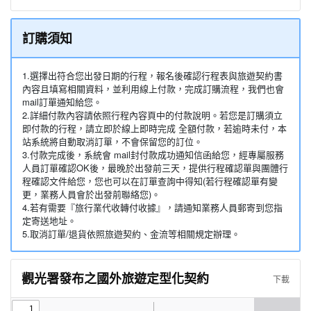
訂購須知
1.選擇出符合您出發日期的行程，報名後確認行程表與旅遊契約書
內容且填寫相關資料，並利用線上付款，完成訂購流程，我們也會
mail訂單通知給您。
2.詳細付款內容請依照行程內容頁中的付款說明。若您是訂購須立
即付款的行程，請立即於線上即時完成 全額付款，若逾時未付，本
站系統將自動取消訂單，不會保留您的訂位。
3.付款完成後，系統會 mail封付款成功通知信函給您，經專屬服務
人員訂單確認OK後，最晚於出發前三天，提供行程確認單與團體行
程確認文件給您，您也可以在訂單查詢中得知(若行程確認單有變
更，業務人員會於出發前聯絡您)。
4.若有需要『旅行業代收轉付收據』，請通知業務人員郵寄到您指
定寄送地址。
5.取消訂單/退貨依照旅遊契約、金流等相關規定辦理。
觀光署發布之國外旅遊定型化契約
下載